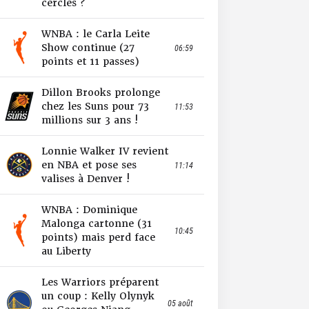
cercles ?
WNBA : le Carla Leite
Show continue (27
06:59
points et 11 passes)
Dillon Brooks prolonge
chez les Suns pour 73
11:53
millions sur 3 ans !
Lonnie Walker IV revient
en NBA et pose ses
11:14
valises à Denver !
WNBA : Dominique
Malonga cartonne (31
10:45
points) mais perd face
au Liberty
Les Warriors préparent
un coup : Kelly Olynyk
05 août