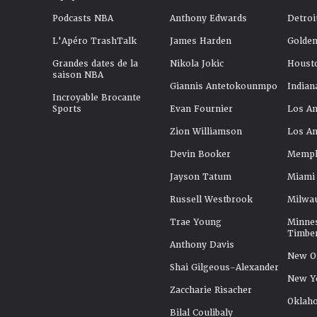
Podcasts NBA
Anthony Edwards
Detroi
L'Apéro TrashTalk
James Harden
Golden
Grandes dates de la
Nikola Jokic
Houst
saison NBA
Giannis Antetokounmpo
Indian
Incroyable Brocante
Sports
Evan Fournier
Los An
Zion Williamson
Los An
Devin Booker
Memphi
Jayson Tatum
Miami
Russell Westbrook
Milwa
Trae Young
Minne
Timbe
Anthony Davis
New Or
Shai Gilgeous-Alexander
New Y
Zaccharie Risacher
Oklah
Bilal Coulibaly