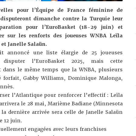
elles pour l’Équipe de France féminine de
 disputeront dimanche contre la Turquie leur
aration pour l’EuroBasket (18-29 juin) et
er sur les renforts des joueuses WNBA Leïla
et Janelle Salaün.
it annoncé une liste élargie de
25 joueuses
r disputer l’EuroBasket 2025, mais cette
nt dans le même temps que la WNBA, plusieurs
é forfait, Gabby Williams, Dominique Malonga,
annès
.
ser l’Atlantique pour renforcer l’effectif : Leïla
arrivera le 28 mai, Marième Badiane (Minnesota
 la dernière arrivée sera celle de Janelle Salaün
e 12 juin.
tuellement engagées avec leurs franchises