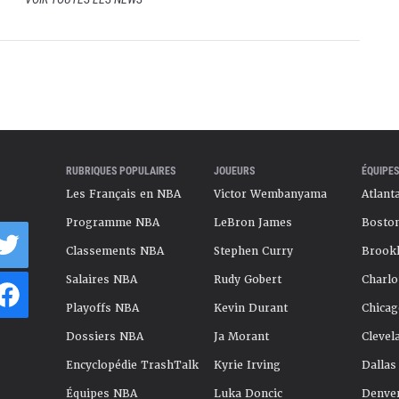
RUBRIQUES POPULAIRES
JOUEURS
ÉQUIPES
Les Français en NBA
Victor Wembanyama
Atlant
Programme NBA
LeBron James
Boston
Classements NBA
Stephen Curry
Brookl
Salaires NBA
Rudy Gobert
Charlo
Playoffs NBA
Kevin Durant
Chicag
Dossiers NBA
Ja Morant
Clevel
Encyclopédie TrashTalk
Kyrie Irving
Dallas
Équipes NBA
Luka Doncic
Denve