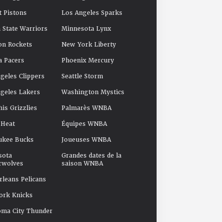
t Pistons
Los Angeles Sparks
 State Warriors
Minnesota Lynx
on Rockets
New York Liberty
a Pacers
Phoenix Mercury
geles Clippers
Seattle Storm
geles Lakers
Washington Mystics
s Grizzlies
Palmarès WNBA
 Heat
Équipes WNBA
ukee Bucks
Joueuses WNBA
sota
Grandes dates de la
rwolves
saison WNBA
leans Pelicans
ork Knicks
oma City Thunder