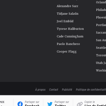
Orland
Alexandre Sarr
Philad
Tidjane Salaün
Phoeni
Joel Embiid
Portla
Tyrese Haliburton
Sacra
Cade Cunningham
San An
Paolo Banchero
Seattl
Cooper Flagg
Toront
Utah J
Washi
À propos
Contact
Publicité
Politique de confidentiali
eux
Partager sur
Partager sur
Copier le
Facebook
Twitter
Lien de l'artic