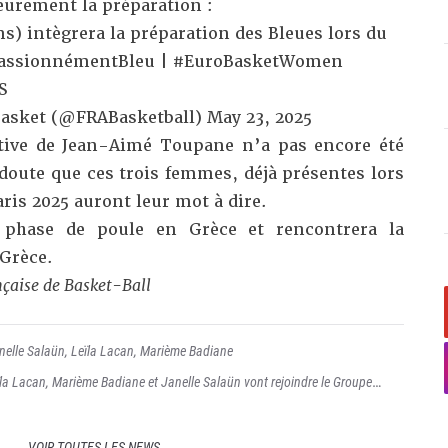
eurement la préparation :
ns) intègrera la préparation des Bleues lors du
assionnémentBleu
|
#EuroBasketWomen
S
Basket (@FRABasketball)
May 23, 2025
nitive de Jean-Aimé Toupane n’a pas encore été
ute que ces trois femmes, déjà présentes lors
ris 2025 auront leur mot à dire.
 phase de poule en Grèce et rencontrera la
 Grèce.
çaise de Basket-Ball
nelle Salaün
,
Leïla Lacan
,
Marième Badiane
la Lacan, Marième Badiane et Janelle Salaün vont rejoindre le Groupe
VOIR TOUTES LES NEWS