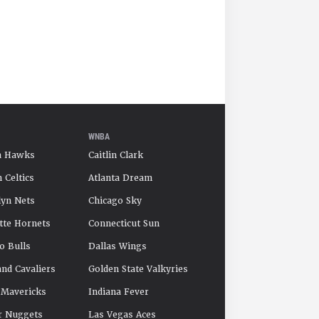
WNBA
a Hawks
Caitlin Clark
 Celtics
Atlanta Dream
yn Nets
Chicago Sky
tte Hornets
Connecticut Sun
o Bulls
Dallas Wings
and Cavaliers
Golden State Valkyries
 Mavericks
Indiana Fever
r Nuggets
Las Vegas Aces