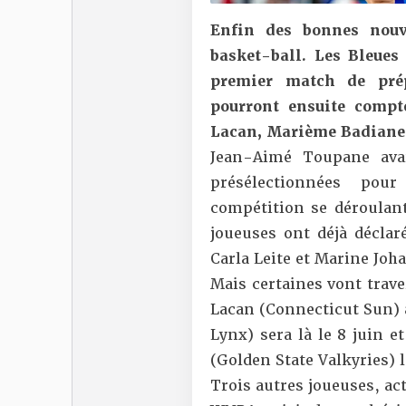
Enfin des bonnes nouv
basket-ball. Les Bleues
premier match de prép
pourront ensuite compt
Lacan, Marième Badiane 
Jean-Aimé Toupane ava
présélectionnées pou
compétition se déroula
joueuses ont déjà déclar
Carla Leite et
Marine Joh
Mais certaines vont traver
Lacan (Connecticut Sun) 
Lynx) sera là le 8 juin et
(Golden State Valkyries) l
Trois autres joueuses, ac