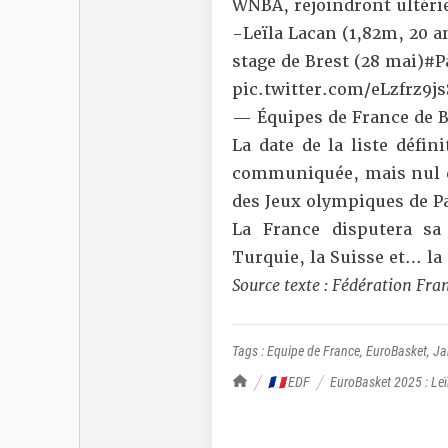
WNBA, rejoindront ultéri
-Leïla Lacan (1,82m, 20 a
stage de Brest (28 mai)
#P
pic.twitter.com/eLzfrz9js
— Équipes de France de 
La date de la liste défi
communiquée, mais nul do
des Jeux olympiques de Pa
La France disputera sa
Turquie, la Suisse et… la
Source texte :
Fédération Fran
Tags :
Equipe de France
,
EuroBasket
,
Ja
TrashTalk Actu NBA
🇫🇷 EDF
EuroBasket 2025 : Leï
France