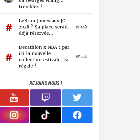
ou Georges Niang…
tremblez !
LeBron James aux JO
2028 ? Sa place serait
05 août
déjà réservée...
Decathlon x NBA : par
ici la nouvelle
05 août
collection estivale, ça
régale !
REJOINS NOUS !