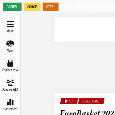
PARIER !
#SHOP
#TTFL
Menu
News
Équipes NBA
Joueurs NBA
🇫🇷 EDF
EUROBASKET
Classement
EuroBasket 2025