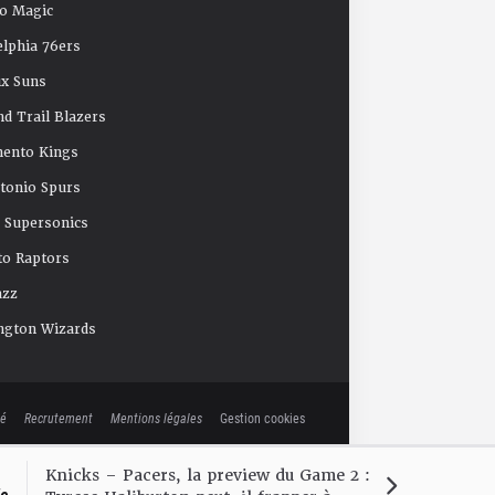
o Magic
elphia 76ers
x Suns
nd Trail Blazers
mento Kings
tonio Spurs
e Supersonics
o Raptors
azz
ngton Wizards
té
Recrutement
Mentions légales
Gestion cookies
Knicks – Pacers, la preview du Game 2 :
le