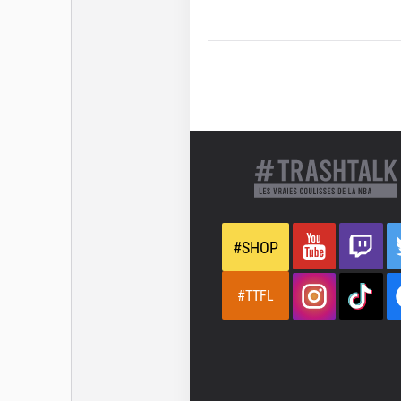
#SHOP
#TTFL