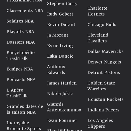
Programme NBA
Stephen Curry
Charlotte
Classements NBA
Rudy Gobert
Hornets
Salaires NBA
Kevin Durant
Chicago Bulls
Playoffs NBA
Ja Morant
Cleveland
Cavaliers
Dossiers NBA
Kyrie Irving
Dallas Mavericks
Encyclopédie
Luka Doncic
TrashTalk
Denver Nuggets
Anthony
Équipes NBA
Edwards
Detroit Pistons
Podcasts NBA
James Harden
Golden State
Warriors
L'Apéro
Nikola Jokic
TrashTalk
Houston Rockets
Giannis
Grandes dates de
Antetokounmpo
Indiana Pacers
la saison NBA
Evan Fournier
Los Angeles
Incroyable
Clippers
Brocante Sports