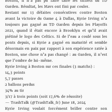
Boston, il n’a pas pu faire taire les sifflets du TD
Garden. Résultat, les Mavs ont fini par couler.
Restant sur 13 défaites consécutives contre Boston
avant la victoire du Game 4 à Dallas, Kyrie Irving n’a
toujours pas gagné au TD Garden depuis les Playoffs
2021, quand il était encore à Brooklyn et qu’il avait
piétiné le logo des Celtics. Si de l’eau a coulé sous les
ponts depuis, si Kyrie a gagné en maturité et semble
désormais en paix par rapport à son expérience ratée à
Boston, une chose n’a pas changé : au Garden, il n’est
que l’ombre de lui-même.
Kyrie Irving à Boston sur ces finales (3 matchs) :
14,3 points
5,7 passes
2 ballons perdus
34% au tir
3/17 à trois points (soit 17,6% de réussite)
— TrashTalk (@TrashTalk_fr)
June 18, 2024
Kyrie Irving voulait forcément briller contre son