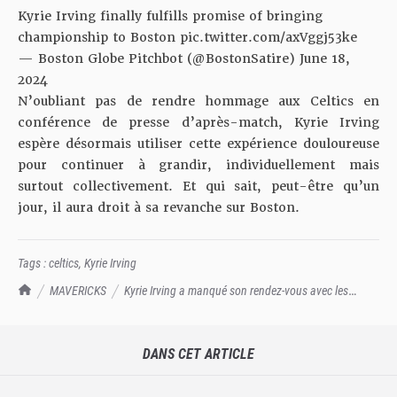
Kyrie Irving finally fulfills promise of bringing
championship to Boston
pic.twitter.com/axVggj53ke
— Boston Globe Pitchbot (@BostonSatire)
June 18,
2024
N’oubliant pas de rendre hommage aux Celtics en
conférence de presse d’après-match
, Kyrie Irving
espère désormais utiliser cette expérience douloureuse
pour continuer à grandir, individuellement mais
surtout collectivement. Et qui sait, peut-être qu’un
jour, il aura droit à sa revanche sur Boston.
Tags :
celtics
,
Kyrie Irving
TrashTalk Actu NBA
MAVERICKS
Kyrie Irving a manqué son rendez-vous avec les
Celtics
DANS CET ARTICLE