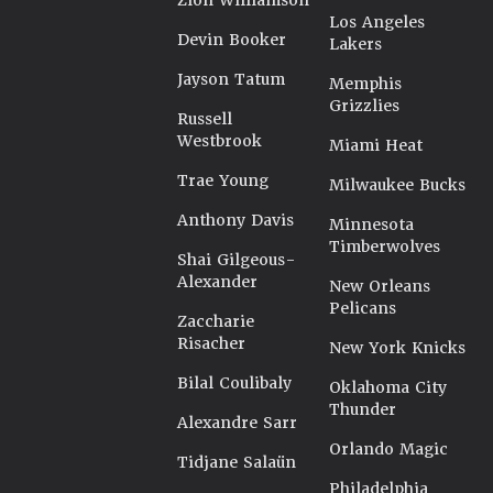
Zion Williamson
Los Angeles
Devin Booker
Lakers
Jayson Tatum
Memphis
Grizzlies
Russell
Westbrook
Miami Heat
Trae Young
Milwaukee Bucks
Anthony Davis
Minnesota
Timberwolves
Shai Gilgeous-
Alexander
New Orleans
Pelicans
Zaccharie
Risacher
New York Knicks
Bilal Coulibaly
Oklahoma City
Thunder
Alexandre Sarr
Orlando Magic
Tidjane Salaün
Philadelphia