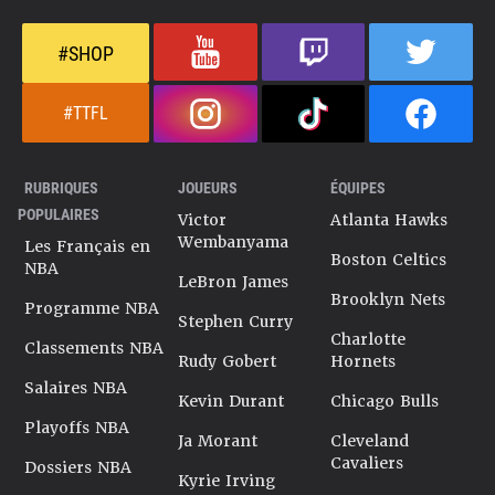
#SHOP
#TTFL
RUBRIQUES
JOUEURS
ÉQUIPES
POPULAIRES
Victor
Atlanta Hawks
Wembanyama
Les Français en
Boston Celtics
NBA
LeBron James
Brooklyn Nets
Programme NBA
Stephen Curry
Charlotte
Classements NBA
Rudy Gobert
Hornets
Salaires NBA
Kevin Durant
Chicago Bulls
Playoffs NBA
Ja Morant
Cleveland
Cavaliers
Dossiers NBA
Kyrie Irving