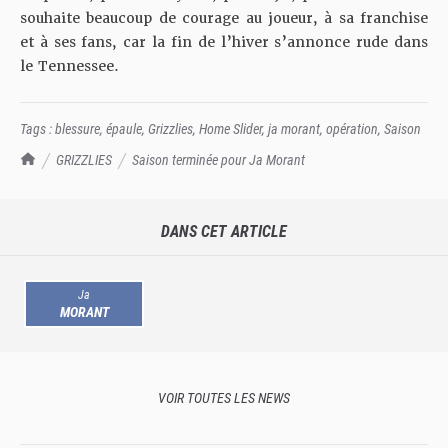
souhaite beaucoup de courage au joueur, à sa franchise
et à ses fans, car la fin de l’hiver s’annonce rude dans
le Tennessee.
Tags :
blessure
,
épaule
,
Grizzlies
,
Home Slider
,
ja morant
,
opération
,
Saison
TrashTalk Actu NBA
GRIZZLIES
Saison terminée pour Ja Morant
DANS CET ARTICLE
Ja
MORANT
VOIR TOUTES LES NEWS