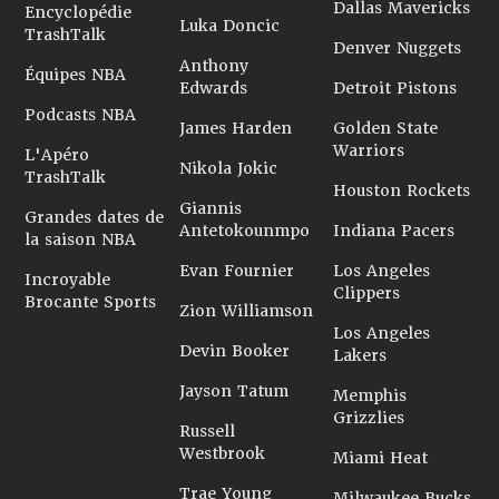
Dallas Mavericks
Encyclopédie
Luka Doncic
TrashTalk
Denver Nuggets
Anthony
Équipes NBA
Edwards
Detroit Pistons
Podcasts NBA
James Harden
Golden State
Warriors
L'Apéro
Nikola Jokic
TrashTalk
Houston Rockets
Giannis
Grandes dates de
Antetokounmpo
Indiana Pacers
la saison NBA
Evan Fournier
Los Angeles
Incroyable
Clippers
Brocante Sports
Zion Williamson
Los Angeles
Devin Booker
Lakers
Jayson Tatum
Memphis
Grizzlies
Russell
Westbrook
Miami Heat
Trae Young
Milwaukee Bucks