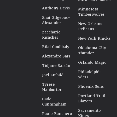
Anthony Davis
Minnesota
Timberwolves
Shai Gilgeous-
Alexander
New Orleans
Pelicans
Zaccharie
Risacher
New York Knicks
Bilal Coulibaly
Oklahoma City
Thunder
Alexandre Sarr
Orlando Magic
Tidjane Salaün
Philadelphia
Joel Embiid
76ers
Tyrese
Phoenix Suns
Haliburton
Portland Trail
Cade
Blazers
Cunningham
Sacramento
Paolo Banchero
Kings