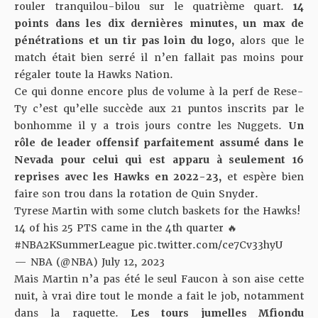
rouler tranquilou-bilou sur le quatrième quart.
14
points dans les dix dernières minutes, un max de
pénétrations et un tir pas loin du logo,
alors que le
match était bien serré il n’en fallait pas moins pour
régaler toute la Hawks Nation.
Ce qui donne encore plus de volume à la perf de Rese-
Ty c’est qu’elle succède aux 21 puntos inscrits par le
bonhomme il y a trois jours contre les Nuggets.
Un
rôle de leader offensif parfaitement assumé dans le
Nevada pour celui qui est apparu à seulement 16
reprises avec les Hawks en 2022-23,
et espère bien
faire son trou dans la rotation de Quin Snyder.
Tyrese Martin with some clutch baskets for the Hawks!
14 of his 25 PTS came in the 4th quarter 🔥
#NBA2KSummerLeague
pic.twitter.com/ce7Cv33hyU
— NBA (@NBA)
July 12, 2023
Mais Martin n’a pas été le seul Faucon à son aise cette
nuit, à vrai dire tout le monde a fait le job, notamment
dans la raquette.
Les tours jumelles Mfiondu