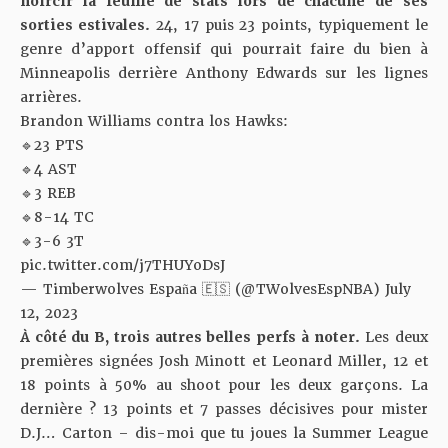
noircir la feuille de stats lors de chacune de ses
sorties estivales.
24, 17 puis 23 points, typiquement le
genre d’apport offensif qui pourrait faire du bien à
Minneapolis derrière Anthony Edwards sur les lignes
arrières.
Brandon Williams contra los Hawks:
🔹23 PTS
🔹4 AST
🔹3 REB
🔹8-14 TC
🔹3-6 3T
pic.twitter.com/j7THUYoDsJ
— Timberwolves España 🇪🇸 (@TWolvesEspNBA)
July
12, 2023
À côté du B, trois autres belles perfs à noter.
Les deux
premières signées Josh Minott et Leonard Miller, 12 et
18 points à 50% au shoot pour les deux garçons. La
dernière ? 13 points et 7 passes décisives pour mister
D.J… Carton – dis-moi que tu joues la Summer League