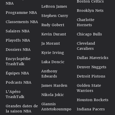
Boston Celtics
NBA
LeBron James
Brooklyn Nets
Programme NBA
Stephen Curry
Charlotte
Classements NBA
Rudy Gobert
Hornets
Salaires NBA
Kevin Durant
Chicago Bulls
Playoffs NBA
Ja Morant
Cleveland
Cavaliers
Dossiers NBA
Kyrie Irving
Dallas Mavericks
Encyclopédie
Luka Doncic
TrashTalk
Denver Nuggets
Anthony
Équipes NBA
Edwards
Detroit Pistons
Podcasts NBA
James Harden
Golden State
Warriors
L'Apéro
Nikola Jokic
TrashTalk
Houston Rockets
Giannis
Grandes dates de
Antetokounmpo
Indiana Pacers
la saison NBA