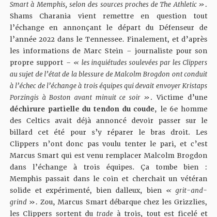
Smart à Memphis, selon des sources proches de The Athletic »
.
Shams Charania vient remettre en question tout
l’échange en annonçant le départ du Défenseur de
l’année 2022 dans le Tennessee. Finalement, et d’après
les informations de Marc Stein – journaliste pour son
propre support –
« les inquiétudes soulevées par les Clippers
au sujet de l’état de la blessure de Malcolm Brogdon ont conduit
à l’échec de l’échange à trois équipes qui devait envoyer Kristaps
Porzingis à Boston avant minuit ce soir »
. Victime d’une
déchirure partielle du tendon du coude
, le 6e homme
des Celtics avait déjà annoncé devoir passer sur le
billard cet été pour s’y réparer le bras droit. Les
Clippers n’ont donc pas voulu tenter le pari, et c’est
Marcus Smart qui est venu remplacer Malcolm Brogdon
dans l’échange à trois équipes. Ça tombe bien :
Memphis passait dans le coin et cherchait un vétéran
solide et expérimenté, bien dalleux, bien
« grit-and-
grind
». Zou, Marcus Smart débarque chez les Grizzlies,
les Clippers sortent du
trade
à trois, tout est ficelé et