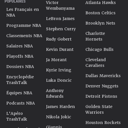
POPULAIRES
Victor
Atlanta Hawks
Wembanyama
Les Français en
Boston Celtics
NBA
LeBron James
Brooklyn Nets
Programme NBA
Stephen Curry
Charlotte
Classements NBA
Rudy Gobert
Hornets
Salaires NBA
Kevin Durant
Chicago Bulls
Playoffs NBA
Ja Morant
Cleveland
Cavaliers
Dossiers NBA
Kyrie Irving
Dallas Mavericks
Encyclopédie
Luka Doncic
TrashTalk
Denver Nuggets
Anthony
Équipes NBA
Edwards
Detroit Pistons
Podcasts NBA
James Harden
Golden State
Warriors
L'Apéro
Nikola Jokic
TrashTalk
Houston Rockets
Giannis