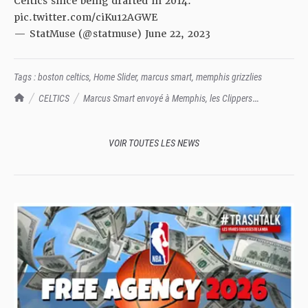
Celtics since being drafted in 2014.
pic.twitter.com/ciKu12AGWE
— StatMuse (@statmuse)
June 22, 2023
Tags :
boston celtics
,
Home Slider
,
marcus smart
,
memphis grizzlies
TrashTalk Actu NBA
CELTICS
Marcus Smart envoyé à Memphis, les Clippers
abandonnent Malcolm Brogdon !
VOIR TOUTES LES NEWS