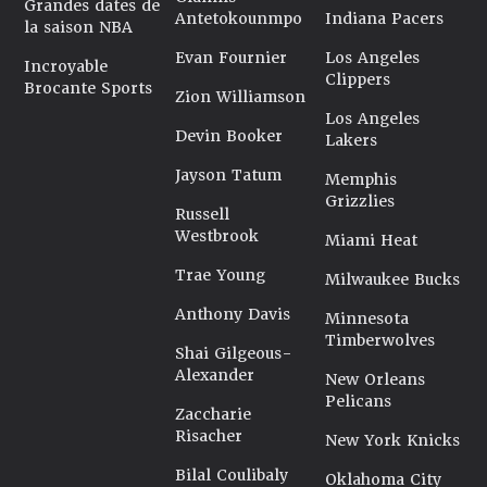
Grandes dates de
Antetokounmpo
Indiana Pacers
la saison NBA
Evan Fournier
Los Angeles
Incroyable
Clippers
Brocante Sports
Zion Williamson
Los Angeles
Devin Booker
Lakers
Jayson Tatum
Memphis
Grizzlies
Russell
Westbrook
Miami Heat
Trae Young
Milwaukee Bucks
Anthony Davis
Minnesota
Timberwolves
Shai Gilgeous-
Alexander
New Orleans
Pelicans
Zaccharie
Risacher
New York Knicks
Bilal Coulibaly
Oklahoma City