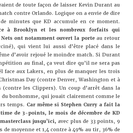
yaient de toute façon de laisser Kevin Durant au
atch contre Orlando. Logique on a envie de dire
é de minutes que KD accumule en ce moment.
ce à Brooklyn et les nombreux forfaits qui
s Nets ont notamment ouvert la porte
au retour
iné), qui vient lui aussi d’être placé dans le
me d’avoir rejoué le moindre match. Si Durant
pétition au final, ça veut dire qu’il ne sera pas
l face aux Lakers, en plus de manquer les trois
Christmas Day (contre Denver, Washington et à
s (contre les Clippers). Un coup d’arrêt dans la
 du bonhomme, qui jouait clairement comme le
ers temps.
Car même si Stephen Curry a fait la
-time de 3-points, le mois de décembre de KD
masterclass jusqu’ici,
avec plus de 33 points, 9
s de moyenne et 1,4 contre à 49% au tir, 36% de