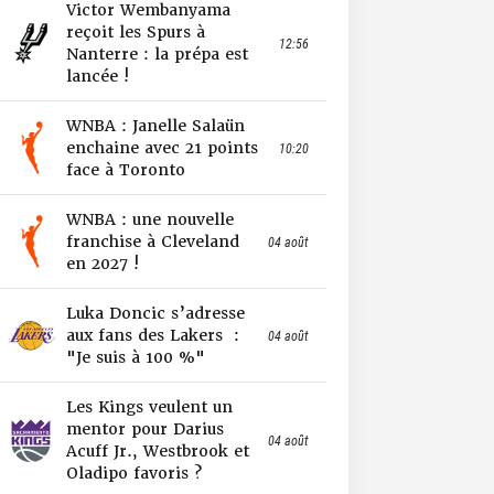
Victor Wembanyama
reçoit les Spurs à
12:56
Nanterre : la prépa est
lancée !
WNBA : Janelle Salaün
enchaine avec 21 points
10:20
face à Toronto
WNBA : une nouvelle
franchise à Cleveland
04 août
en 2027 !
Luka Doncic s’adresse
aux fans des Lakers :
04 août
"Je suis à 100 %"
Les Kings veulent un
mentor pour Darius
04 août
Acuff Jr., Westbrook et
Oladipo favoris ?