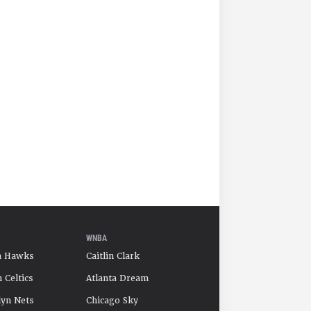
WNBA
a Hawks
Caitlin Clark
 Celtics
Atlanta Dream
yn Nets
Chicago Sky