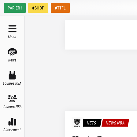
PARIER !
#SHOP
#TTFL
Menu
News
Équipes NBA
Joueurs NBA
NETS
NEWS NBA
Classement