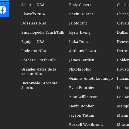
Salaires NBA
Rudy Gobert
Charlo
Playoffs NBA
Kevin Durant
Chicag
Dossiers NBA
Ja Morant
Clevel
Encyclopédie TrashTalk
Kyrie Irving
Dallas
Équipes NBA
Luka Doncic
Denve
Podcasts NBA
Anthony Edwards
Detroi
L'Apéro TrashTalk
James Harden
Golden
Grandes dates de la
Nikola Jokic
Houst
saison NBA
Giannis Antetokounmpo
Indian
Incroyable Brocante
Sports
Evan Fournier
Los An
Zion Williamson
Los An
Devin Booker
Memphi
Jayson Tatum
Miami
Russell Westbrook
Milwa