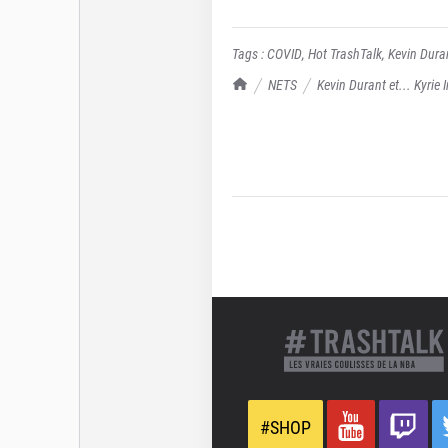
Tags :
COVID
,
Hot TrashTalk
,
Kevin Dura
TrashTalk Actu NBA
NETS
Kevin Durant et... Kyrie
vont bientôt devoir faire jouer Steve Nas
#SHOP