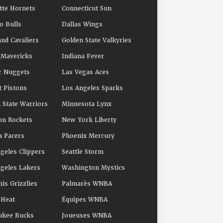
tte Hornets
Connecticut Sun
o Bulls
Dallas Wings
and Cavaliers
Golden State Valkyries
 Mavericks
Indiana Fever
r Nuggets
Las Vegas Aces
t Pistons
Los Angeles Sparks
 State Warriors
Minnesota Lynx
on Rockets
New York Liberty
a Pacers
Phoenix Mercury
geles Clippers
Seattle Storm
geles Lakers
Washington Mystics
s Grizzlies
Palmarès WNBA
 Heat
Équipes WNBA
ukee Bucks
Joueuses WNBA