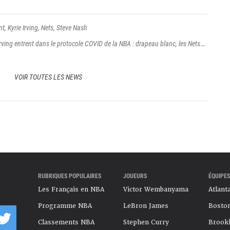
nt
,
Kyrie Irving
,
Nets
,
Steve Nash
 Irving entrent dans le protocole COVID de la NBA : drapeau blanc, les Nets
h
VOIR TOUTES LES NEWS
RUBRIQUES POPULAIRES
JOUEURS
ÉQUIPES
Les Français en NBA
Victor Wembanyama
Atlant
Programme NBA
LeBron James
Boston
Classements NBA
Stephen Curry
Brookl