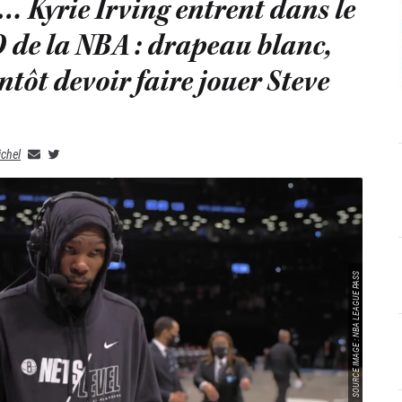
… Kyrie Irving entrent dans le
 de la NBA : drapeau blanc,
ntôt devoir faire jouer Steve
ichel
SOURCE IMAGE : NBA LEAGUE PASS