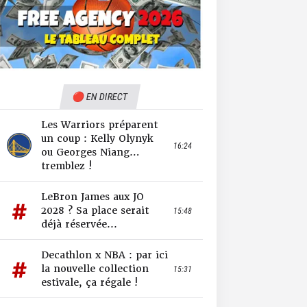
🔴 EN DIRECT
Les Warriors préparent
un coup : Kelly Olynyk
16:24
ou Georges Niang…
tremblez !
LeBron James aux JO
2028 ? Sa place serait
15:48
déjà réservée...
Decathlon x NBA : par ici
la nouvelle collection
15:31
estivale, ça régale !