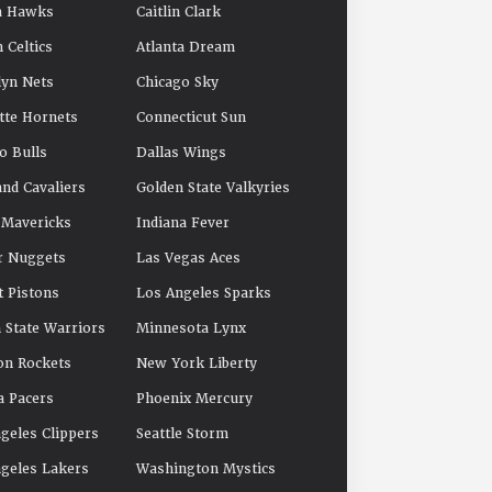
a Hawks
Caitlin Clark
 Celtics
Atlanta Dream
yn Nets
Chicago Sky
tte Hornets
Connecticut Sun
o Bulls
Dallas Wings
and Cavaliers
Golden State Valkyries
 Mavericks
Indiana Fever
r Nuggets
Las Vegas Aces
t Pistons
Los Angeles Sparks
 State Warriors
Minnesota Lynx
on Rockets
New York Liberty
a Pacers
Phoenix Mercury
geles Clippers
Seattle Storm
geles Lakers
Washington Mystics