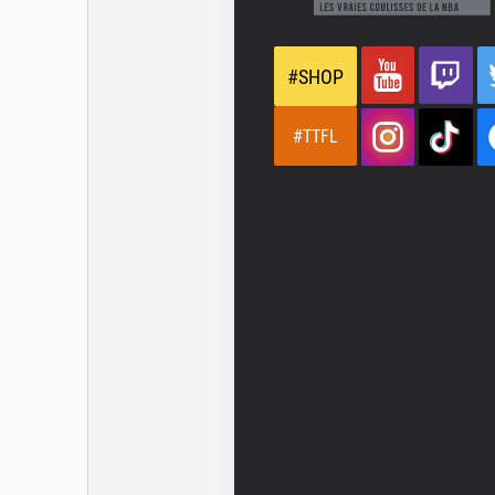
#SHOP
#TTFL