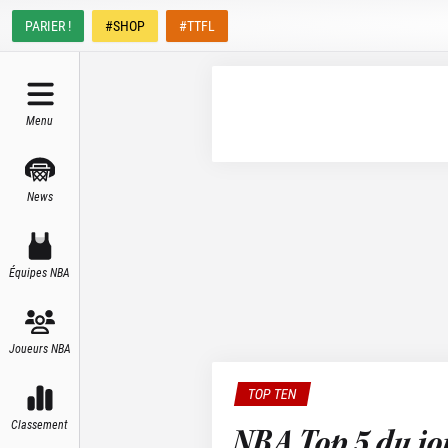
PARIER !
#SHOP
#TTFL
Menu
News
Équipes NBA
Joueurs NBA
TOP TEN
Classement
NBA Top 5 du jou