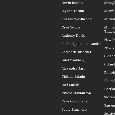
Devin Booker
Memphi
Jayson Tatum
Miami
Russell Westbrook
Milwa
Trae Young
Minne
Timbe
Anthony Davis
New Or
Shai Gilgeous-Alexander
New Y
Zaccharie Risacher
Oklah
Bilal Coulibaly
Orland
Alexandre Sarr
Philad
Tidjane Salaün
Phoeni
Joel Embiid
Portla
Tyrese Haliburton
Sacra
Cade Cunningham
San An
Paolo Banchero
Seattl