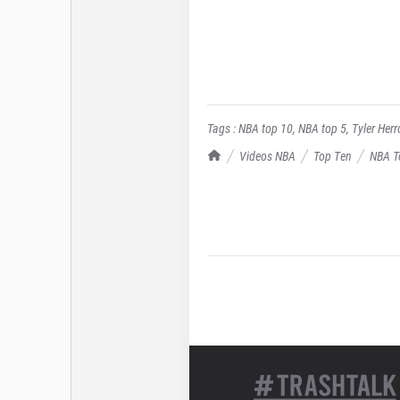
Tags :
NBA top 10
,
NBA top 5
,
Tyler Herr
TrashTalk Actu NBA
Videos NBA
Top Ten
NBA To
sponsorisée 100% Vivelle DOP