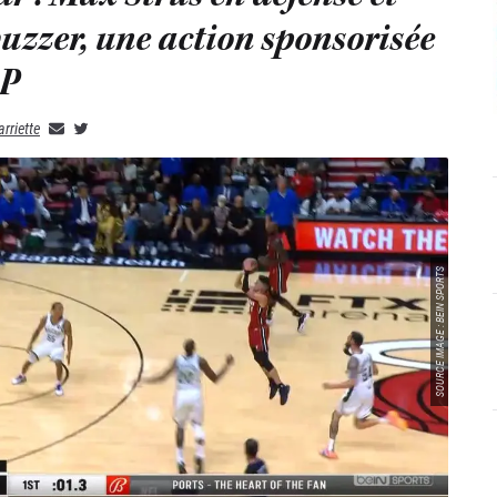
buzzer, une action sponsorisée
OP
rriette
SOURCE IMAGE : BEIN SPORTS