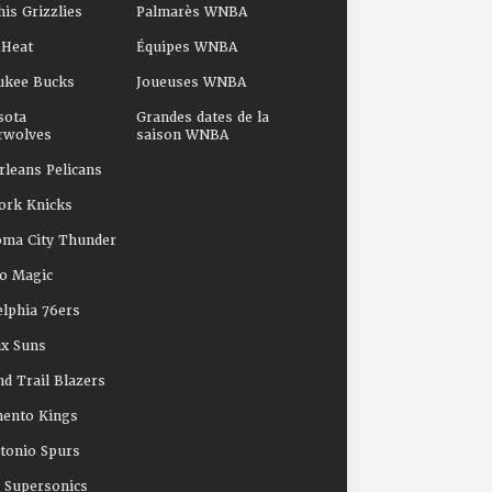
s Grizzlies
Palmarès WNBA
 Heat
Équipes WNBA
ukee Bucks
Joueuses WNBA
sota
Grandes dates de la
rwolves
saison WNBA
leans Pelicans
ork Knicks
oma City Thunder
o Magic
elphia 76ers
x Suns
nd Trail Blazers
mento Kings
tonio Spurs
e Supersonics