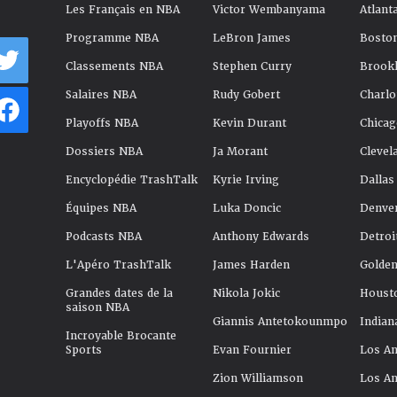
Les Français en NBA
Victor Wembanyama
Atlant
Programme NBA
LeBron James
Boston
Classements NBA
Stephen Curry
Brookl
Salaires NBA
Rudy Gobert
Charlo
Playoffs NBA
Kevin Durant
Chicag
Dossiers NBA
Ja Morant
Clevel
Encyclopédie TrashTalk
Kyrie Irving
Dallas
Équipes NBA
Luka Doncic
Denve
Podcasts NBA
Anthony Edwards
Detroi
L'Apéro TrashTalk
James Harden
Golden
Grandes dates de la
Nikola Jokic
Houst
saison NBA
Giannis Antetokounmpo
Indian
Incroyable Brocante
Sports
Evan Fournier
Los An
Zion Williamson
Los An