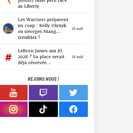
points) mais perd face
au Liberty
Les Warriors préparent
un coup : Kelly Olynyk
05 août
ou Georges Niang…
tremblez !
LeBron James aux JO
2028 ? Sa place serait
05 août
déjà réservée...
REJOINS NOUS !