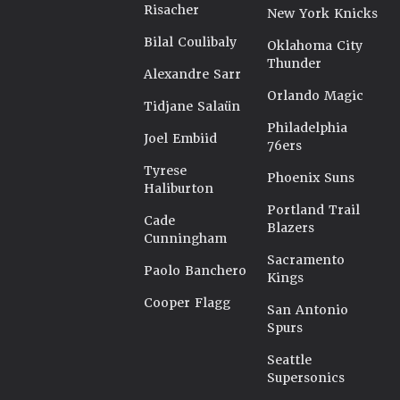
Risacher
New York Knicks
Bilal Coulibaly
Oklahoma City
Thunder
Alexandre Sarr
Orlando Magic
Tidjane Salaün
Philadelphia
Joel Embiid
76ers
Tyrese
Phoenix Suns
Haliburton
Portland Trail
Cade
Blazers
Cunningham
Sacramento
Paolo Banchero
Kings
Cooper Flagg
San Antonio
Spurs
Seattle
Supersonics