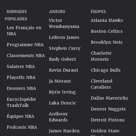
RUBRIQUES
JOUEURS
ÉQUIPES
POPULAIRES
Victor
Atlanta Hawks
Wembanyama
Les Français en
Boston Celtics
NBA
LeBron James
Brooklyn Nets
Programme NBA
Stephen Curry
Charlotte
Classements NBA
Rudy Gobert
Hornets
Salaires NBA
Kevin Durant
Chicago Bulls
Playoffs NBA
Ja Morant
Cleveland
Cavaliers
Dossiers NBA
Kyrie Irving
Dallas Mavericks
Encyclopédie
Luka Doncic
TrashTalk
Denver Nuggets
Anthony
Équipes NBA
Edwards
Detroit Pistons
Podcasts NBA
James Harden
Golden State