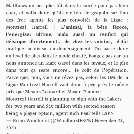
Matthews un peu plus tôt dans la soirée pour pas bien
cher, et voilà donc qu’ils mettent le grappin sur l’un
des free agents les plus convoités de la Ligue :
Montrezl Harrell !
L’animal, la bête féroce,
l’energizer ultime, mais aussi un renfort qui
débarque directement… de chez les voisins
, plutôt
pratique au niveau du déménagement. On passe donc
un level de plus dans le mode cheaté, bougez pas car on
nous annonce un Marc Gasol dans les tuyaux, et le pire
dans tout ça reste encore… le coût de l’opération.
Parce que, non, vous ne rêvez pas, selon les GM de la
Ligue Montrezl Harrell vaut donc à peu près le même
prix que Meyers Leonard et Mason Plumlee.
Montrezl Harrell is planning to sign with the Lakers
for two years and $19 million with second season
being a player option, agent Rich Paul tells ESPN
— Brian Windhorst (@WindhorstESPN)
November 21,
2020