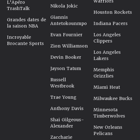
Warriors
L'Apéro
Nikola Jokic
TrashTalk
Houston Rockets
Giannis
Grandes dates de
Antetokounmpo
Indiana Pacers
la saison NBA
Evan Fournier
Los Angeles
Incroyable
Clippers
Brocante Sports
Zion Williamson
Los Angeles
Devin Booker
Lakers
Jayson Tatum
Memphis
Grizzlies
Russell
Westbrook
Miami Heat
Trae Young
Milwaukee Bucks
Anthony Davis
Minnesota
Timberwolves
Shai Gilgeous-
Alexander
New Orleans
Pelicans
Zaccharie