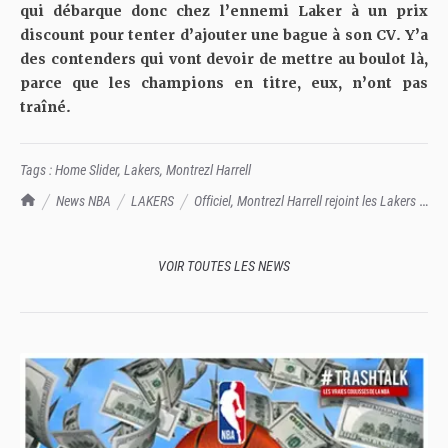
qui débarque donc chez l’ennemi Laker à un prix
discount pour tenter d’ajouter une bague à son CV. Y’a
des contenders qui vont devoir de mettre au boulot là,
parce que les champions en titre, eux, n’ont pas
traîné.
Tags :
Home Slider
,
Lakers
,
Montrezl Harrell
TrashTalk Actu NBA
News NBA
LAKERS
Officiel, Montrezl Harrell rejoint les Lakers :
ça veut donc dire que... les deux meilleurs sixièmes hommes de NBA vont
jouer ensemble ?!?
VOIR TOUTES LES NEWS