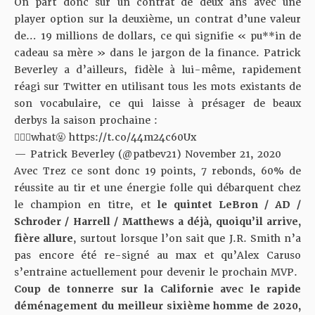
On part donc sur un contrat de deux ans avec une
player option sur la deuxième, un contrat d’une valeur
de… 19 millions de dollars, ce qui signifie « pu**in de
cadeau sa mère » dans le jargon de la finance. Patrick
Beverley a d’ailleurs, fidèle à lui-même, rapidement
réagi sur Twitter en utilisant tous les mots existants de
son vocabulaire, ce qui laisse à présager de beaux
derbys la saison prochaine :
🤦🏾‍♂️what🤬
https://t.co/44m24c60Ux
— Patrick Beverley (@patbev21)
November 21, 2020
Avec Trez ce sont donc 19 points, 7 rebonds, 60% de
réussite au tir et une énergie folle qui débarquent chez
le champion en titre, et
le quintet LeBron / AD /
Schroder / Harrell / Matthews a déjà, quoiqu’il arrive,
fière allure
, surtout lorsque l’on sait que J.R. Smith n’a
pas encore été re-signé au max et qu’Alex Caruso
s’entraine actuellement pour devenir le prochain MVP.
Coup de tonnerre sur la Californie avec le rapide
déménagement du meilleur sixième homme de 2020,