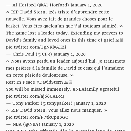
— Al Horford (@Al_Horford)
January 1, 2020
« RIP David Stern, très triste d’apprendre cette
nouvelle. Vous avez fait de grandes choses pour le
basket. Vous êtes quelqu’un que j’ai toujours admiré. »
The game lost a leader today. Extending my prayers to
David’s family and loved ones in this time of grief 🙏🏾
pic.twitter.com/TgNKlyAKZi
— Chris Paul (@CP3)
January 1, 2020
« Nous avons perdu un leader aujourd’hui. Je transmets
mes prières à la famille de David et ceux qui l’aimaient
en cette période douloureuse. »
Rest In Peace
#DavidStern
🙏🏻
You will be missed immensely.
#NBAfamily
#grateful
pic.twitter.com/aj66UALo1J
— Tony Parker (@tonyparker)
January 1, 2020
« RIP David Stern. Vous allez nous manquer. »
pic.twitter.com/P73kCpn0GC
— NBA (@NBA)
January 1, 2020