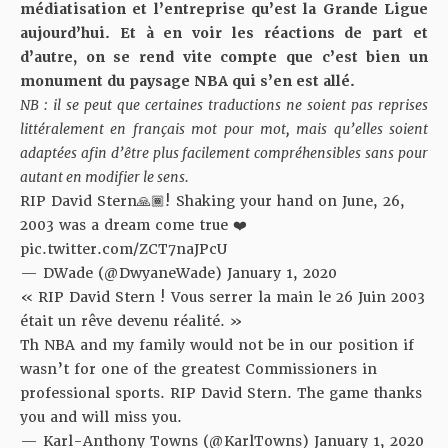
médiatisation et l’entreprise qu’est la Grande Ligue
aujourd’hui. Et à en voir les réactions de part et
d’autre, on se rend vite compte que c’est bien un
monument du paysage NBA qui s’en est allé.
NB : il se peut que certaines traductions ne soient pas reprises
littéralement en français mot pour mot, mais qu’elles soient
adaptées afin d’être plus facilement compréhensibles sans pour
autant en modifier le sens.
RIP David Stern🙏🏾! Shaking your hand on June, 26,
2003 was a dream come true ❤️
pic.twitter.com/ZCT7naJPcU
— DWade (@DwyaneWade)
January 1, 2020
« RIP David Stern ! Vous serrer la main le 26 Juin 2003
était un rêve devenu réalité. »
Th NBA and my family would not be in our position if
wasn’t for one of the greatest Commissioners in
professional sports. RIP David Stern. The game thanks
you and will miss you.
— Karl-Anthony Towns (@KarlTowns)
January 1, 2020