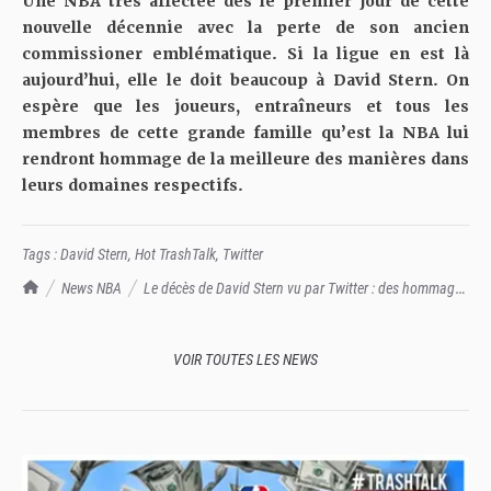
Une NBA très affectée dès le premier jour de cette
nouvelle décennie avec la perte de son ancien
commissioner emblématique. Si la ligue en est là
aujourd’hui, elle le doit beaucoup à David Stern. On
espère que les joueurs, entraîneurs et tous les
membres de cette grande famille qu’est la NBA lui
rendront hommage de la meilleure des manières dans
leurs domaines respectifs.
Tags :
David Stern
,
Hot TrashTalk
,
Twitter
TrashTalk Actu NBA
News NBA
Le décès de David Stern vu par Twitter : des hommages
à la hauteur de son impact pendant ses 30 ans de mandat
VOIR TOUTES LES NEWS