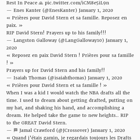
Rest In Peace 🙏
pic.twitter.com/iCM8e5iL9n
— Enes Kanter (@EnesKanter)
January 1, 2020
« Prières pour David Stern et sa famille. Reposez en
paix. »
RIP David Stern! Prayers up to his family!!!
— Langston Galloway (@LangGalloway10)
January 1,
2020
« Reposez en paix David Stern ! Prières pour sa famille
! »
Prayers up for David Stern and his family!!
— Isaiah Thomas (@isaiahthomas)
January 1, 2020
« Prières pour David Stern et sa famille ! »
When I was a kid I would watch the NBA drafts all the
time. I used to dream about getting drafted, putting on
my hat, and shaking his hand, and accomplishing a
dream. He helped take the game to new heights.. RIP
to the GREAT David Stern.
— 🏁 Jamal Crawford (@JCrossover)
January 1, 2020
« Quand j’étais gamin, je regardais toujours les Drafts