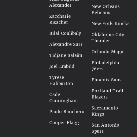
Alexander
New Orleans
Pelicans
Zaccharie
Risacher
New York Knicks
Bilal Coulibaly
Oklahoma City
Thunder
Alexandre Sarr
Orlando Magic
Tidjane Salaün
Philadelphia
Joel Embiid
76ers
Tyrese
Phoenix Suns
Haliburton
Portland Trail
Cade
Blazers
Cunningham
Sacramento
Paolo Banchero
Kings
Cooper Flagg
San Antonio
Spurs