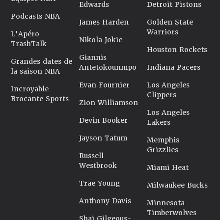
Edwards
Detroit Pistons
Podcasts NBA
James Harden
Golden State
Warriors
L'Apéro
Nikola Jokic
TrashTalk
Houston Rockets
Giannis
Grandes dates de
Antetokounmpo
Indiana Pacers
la saison NBA
Evan Fournier
Los Angeles
Incroyable
Clippers
Brocante Sports
Zion Williamson
Los Angeles
Devin Booker
Lakers
Jayson Tatum
Memphis
Grizzlies
Russell
Westbrook
Miami Heat
Trae Young
Milwaukee Bucks
Anthony Davis
Minnesota
Timberwolves
Shai Gilgeous-