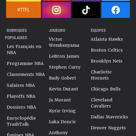
#TTFL
RUBRIQUES
JOUEURS
ÉQUIPES
POPULAIRES
Victor
Atlanta Hawks
Wembanyama
Les Français en
Boston Celtics
NBA
LeBron James
Brooklyn Nets
Programme NBA
Stephen Curry
Charlotte
Classements NBA
Rudy Gobert
Hornets
Salaires NBA
Kevin Durant
Chicago Bulls
Playoffs NBA
Ja Morant
Cleveland
Cavaliers
Dossiers NBA
Kyrie Irving
Dallas Mavericks
Encyclopédie
Luka Doncic
TrashTalk
Denver Nuggets
Anthony
Équipes NBA