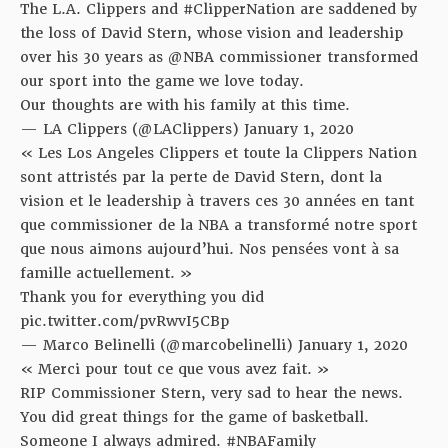
The L.A. Clippers and
#ClipperNation
are saddened by
the loss of David Stern, whose vision and leadership
over his 30 years as
@NBA
commissioner transformed
our sport into the game we love today.
Our thoughts are with his family at this time.
— LA Clippers (@LAClippers)
January 1, 2020
« Les Los Angeles Clippers et toute la Clippers Nation
sont attristés par la perte de David Stern, dont la
vision et le leadership à travers ces 30 années en tant
que commissioner de la NBA a transformé notre sport
que nous aimons aujourd’hui. Nos pensées vont à sa
famille actuellement. »
Thank you for everything you did
pic.twitter.com/pvRwvI5CBp
— Marco Belinelli (@marcobelinelli)
January 1, 2020
« Merci pour tout ce que vous avez fait. »
RIP Commissioner Stern, very sad to hear the news.
You did great things for the game of basketball.
Someone I always admired.
#NBAFamily