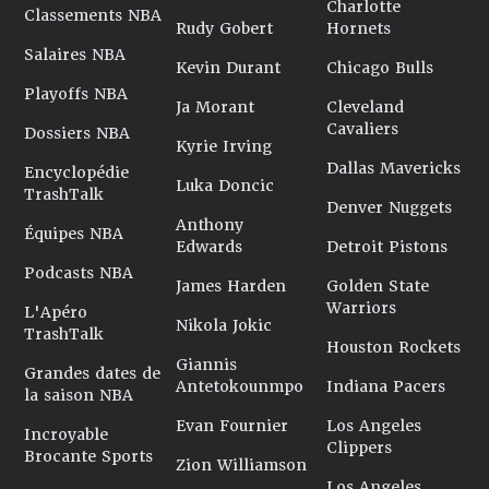
Charlotte
Classements NBA
Rudy Gobert
Hornets
Salaires NBA
Kevin Durant
Chicago Bulls
Playoffs NBA
Ja Morant
Cleveland
Cavaliers
Dossiers NBA
Kyrie Irving
Dallas Mavericks
Encyclopédie
Luka Doncic
TrashTalk
Denver Nuggets
Anthony
Équipes NBA
Edwards
Detroit Pistons
Podcasts NBA
James Harden
Golden State
Warriors
L'Apéro
Nikola Jokic
TrashTalk
Houston Rockets
Giannis
Grandes dates de
Antetokounmpo
Indiana Pacers
la saison NBA
Evan Fournier
Los Angeles
Incroyable
Clippers
Brocante Sports
Zion Williamson
Los Angeles