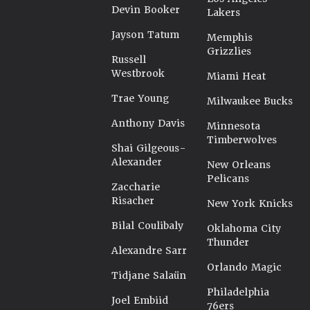
Devin Booker
Lakers
Jayson Tatum
Memphis
Grizzlies
Russell
Westbrook
Miami Heat
Trae Young
Milwaukee Bucks
Anthony Davis
Minnesota
Timberwolves
Shai Gilgeous-
Alexander
New Orleans
Pelicans
Zaccharie
Risacher
New York Knicks
Bilal Coulibaly
Oklahoma City
Thunder
Alexandre Sarr
Orlando Magic
Tidjane Salaün
Philadelphia
Joel Embiid
76ers