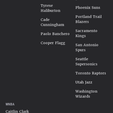
Tyrese
Phoenix Suns
Haliburton
Portland Trail
Cade
Blazers
Cunningham
Sacramento
Paolo Banchero
Kings
Cooper Flagg
San Antonio
Spurs
Seattle
Supersonics
Toronto Raptors
Utah Jazz
Washington
Wizards
WNBA
Caitlin Clark