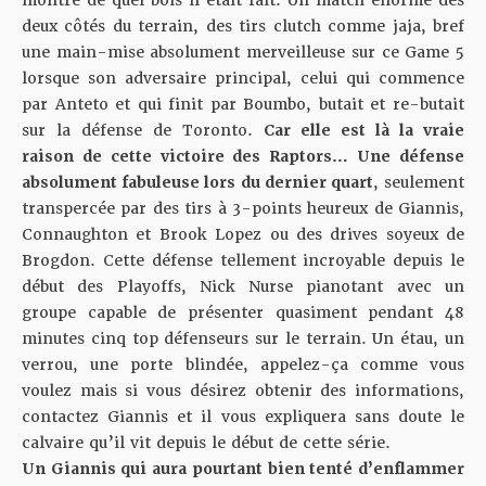
montré de quel bois il était fait. Un match énorme des
deux côtés du terrain, des tirs clutch comme jaja, bref
une main-mise absolument merveilleuse sur ce Game 5
lorsque son adversaire principal, celui qui commence
par Anteto et qui finit par Boumbo, butait et re-butait
sur la défense de Toronto.
Car elle est là la vraie
raison de cette victoire des Raptors… Une défense
absolument fabuleuse lors du dernier quart
, seulement
transpercée par des tirs à 3-points heureux de Giannis,
Connaughton et Brook Lopez ou des drives soyeux de
Brogdon. Cette défense tellement incroyable depuis le
début des Playoffs, Nick Nurse pianotant avec un
groupe capable de présenter quasiment pendant 48
minutes cinq top défenseurs sur le terrain. Un étau, un
verrou, une porte blindée, appelez-ça comme vous
voulez mais si vous désirez obtenir des informations,
contactez Giannis et il vous expliquera sans doute le
calvaire qu’il vit depuis le début de cette série.
Un Giannis qui aura pourtant bien tenté d’enflammer