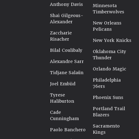
Anthony Davis
Minnesota
Timberwolves
Shai Gilgeous-
Alexander
New Orleans
Pelicans
Zaccharie
Risacher
New York Knicks
Bilal Coulibaly
Oklahoma City
Thunder
Alexandre Sarr
Orlando Magic
Tidjane Salaün
Philadelphia
Joel Embiid
76ers
Tyrese
Phoenix Suns
Haliburton
Portland Trail
Cade
Blazers
Cunningham
Sacramento
Paolo Banchero
Kings