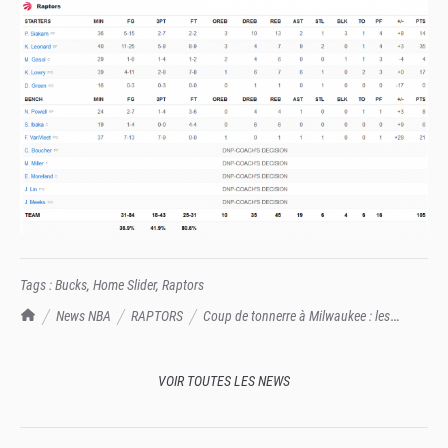
Tags :
Bucks
,
Home Slider
,
Raptors
TrashTalk Actu NBA
News NBA
RAPTORS
Coup de tonnerre à Milwaukee : les
Raptors braquent le Game 5, Toronto prévoit des records de température
pour samedi
VOIR TOUTES LES NEWS