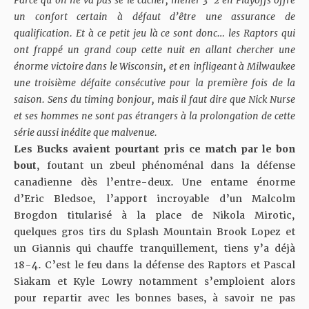
Parce qu’on ne va pas se le cacher, mener 3-2 en Playoffs offre
un confort certain à défaut d’être une assurance de
qualification. Et à ce petit jeu là ce sont donc… les Raptors qui
ont frappé un grand coup cette nuit en allant chercher une
énorme victoire dans le Wisconsin, et en infligeant à Milwaukee
une troisième défaite consécutive pour la première fois de la
saison. Sens du timing bonjour, mais il faut dire que Nick Nurse
et ses hommes ne sont pas étrangers à la prolongation de cette
série aussi inédite que malvenue.
Les Bucks avaient pourtant pris ce match par le bon
bout
, foutant un zbeul phénoménal dans la défense
canadienne dès l’entre-deux. Une entame énorme
d’Eric Bledsoe, l’apport incroyable d’un Malcolm
Brogdon titularisé à la place de Nikola Mirotic,
quelques gros tirs du Splash Mountain Brook Lopez et
un Giannis qui chauffe tranquillement, tiens y’a déjà
18-4. C’est le feu dans la défense des Raptors et Pascal
Siakam et Kyle Lowry notamment s’emploient alors
pour repartir avec les bonnes bases, à savoir ne pas