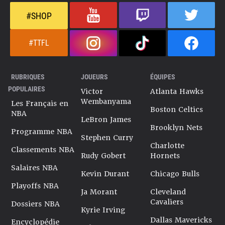
#SHOP
#TTFL
RUBRIQUES
JOUEURS
ÉQUIPES
POPULAIRES
Victor
Atlanta Hawks
Wembanyama
Les Français en
Boston Celtics
NBA
LeBron James
Brooklyn Nets
Programme NBA
Stephen Curry
Charlotte
Classements NBA
Rudy Gobert
Hornets
Salaires NBA
Kevin Durant
Chicago Bulls
Playoffs NBA
Ja Morant
Cleveland
Cavaliers
Dossiers NBA
Kyrie Irving
Dallas Mavericks
Encyclopédie