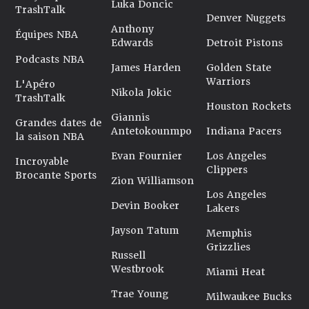
Luka Doncic
TrashTalk
Denver Nuggets
Anthony
Équipes NBA
Edwards
Detroit Pistons
Podcasts NBA
James Harden
Golden State
Warriors
L'Apéro
Nikola Jokic
TrashTalk
Houston Rockets
Giannis
Grandes dates de
Antetokounmpo
Indiana Pacers
la saison NBA
Evan Fournier
Los Angeles
Incroyable
Clippers
Brocante Sports
Zion Williamson
Los Angeles
Devin Booker
Lakers
Jayson Tatum
Memphis
Grizzlies
Russell
Westbrook
Miami Heat
Trae Young
Milwaukee Bucks