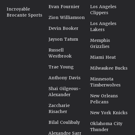
Evan Fournier
Los Angeles
Incroyable
Clippers
Brocante Sports
Zion Williamson
Los Angeles
Devin Booker
Lakers
Jayson Tatum
Memphis
Grizzlies
Russell
Westbrook
Miami Heat
Trae Young
Milwaukee Bucks
Anthony Davis
Minnesota
Timberwolves
Shai Gilgeous-
Alexander
New Orleans
Pelicans
Zaccharie
Risacher
New York Knicks
Bilal Coulibaly
Oklahoma City
Thunder
Alexandre Sarr