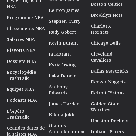
Les Français en
Boston Celtics
NBA
LeBron James
Brooklyn Nets
Programme NBA
Stephen Curry
Charlotte
Classements NBA
Rudy Gobert
Hornets
Salaires NBA
Kevin Durant
Chicago Bulls
Playoffs NBA
Ja Morant
Cleveland
Cavaliers
Dossiers NBA
Kyrie Irving
Dallas Mavericks
Encyclopédie
Luka Doncic
TrashTalk
Denver Nuggets
Anthony
Équipes NBA
Edwards
Detroit Pistons
Podcasts NBA
James Harden
Golden State
Warriors
L'Apéro
Nikola Jokic
TrashTalk
Houston Rockets
Giannis
Grandes dates de
Antetokounmpo
Indiana Pacers
la saison NBA