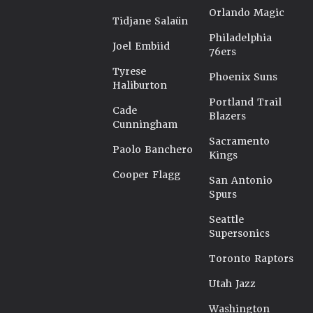
Orlando Magic
Tidjane Salaün
Philadelphia
Joel Embiid
76ers
Tyrese
Phoenix Suns
Haliburton
Portland Trail
Cade
Blazers
Cunningham
Sacramento
Paolo Banchero
Kings
Cooper Flagg
San Antonio
Spurs
Seattle
Supersonics
Toronto Raptors
Utah Jazz
Washington