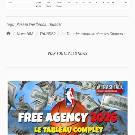
Tags :
Russell Westbrook
,
Thunder
TrashTalk Actu NBA
News NBA
THUNDER
Le Thunder s'impose chez les Clippers :
35 points pour Westbrook, dont un tomar absurde
VOIR TOUTES LES NEWS