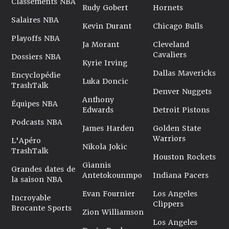
Classements NBA
Rudy Gobert
Hornets
Salaires NBA
Kevin Durant
Chicago Bulls
Playoffs NBA
Ja Morant
Cleveland
Cavaliers
Dossiers NBA
Kyrie Irving
Dallas Mavericks
Encyclopédie
Luka Doncic
TrashTalk
Denver Nuggets
Anthony
Équipes NBA
Edwards
Detroit Pistons
Podcasts NBA
James Harden
Golden State
Warriors
L'Apéro
Nikola Jokic
TrashTalk
Houston Rockets
Giannis
Grandes dates de
Antetokounmpo
Indiana Pacers
la saison NBA
Evan Fournier
Los Angeles
Incroyable
Clippers
Brocante Sports
Zion Williamson
Los Angeles