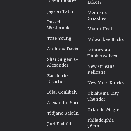
Devin Booker
Lakers
Jayson Tatum
Memphis
Grizzlies
Russell
Westbrook
Miami Heat
Trae Young
Milwaukee Bucks
Anthony Davis
Minnesota
Timberwolves
Shai Gilgeous-
Alexander
New Orleans
Pelicans
Zaccharie
Risacher
New York Knicks
Bilal Coulibaly
Oklahoma City
Thunder
Alexandre Sarr
Orlando Magic
Tidjane Salaün
Philadelphia
Joel Embiid
76ers