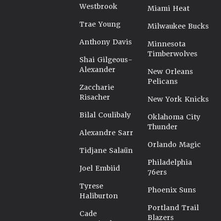
Westbrook
Miami Heat
Trae Young
Milwaukee Bucks
Anthony Davis
Minnesota
Timberwolves
Shai Gilgeous-
Alexander
New Orleans
Pelicans
Zaccharie
Risacher
New York Knicks
Bilal Coulibaly
Oklahoma City
Thunder
Alexandre Sarr
Orlando Magic
Tidjane Salaün
Philadelphia
Joel Embiid
76ers
Tyrese
Phoenix Suns
Haliburton
Portland Trail
Cade
Blazers