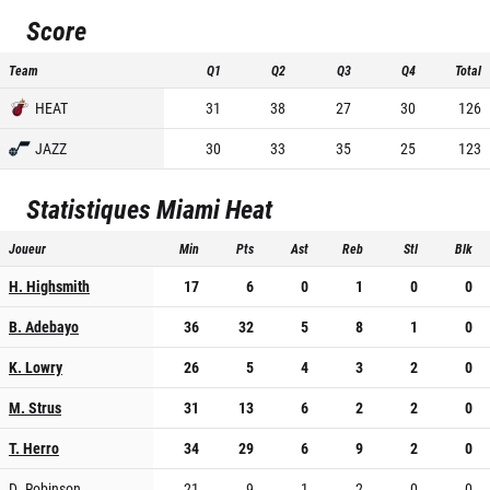
Score
Team
Q1
Q2
Q3
Q4
Total
HEAT
31
38
27
30
126
JAZZ
30
33
35
25
123
Statistiques
Miami Heat
Joueur
Min
Pts
Ast
Reb
Stl
Blk
H. Highsmith
17
6
0
1
0
0
B. Adebayo
36
32
5
8
1
0
K. Lowry
26
5
4
3
2
0
M. Strus
31
13
6
2
2
0
T. Herro
34
29
6
9
2
0
D. Robinson
21
9
1
2
0
0