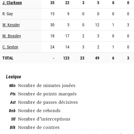
J. Clarkson
35
22
3
5
0
0
R. Gay
15
9
0
0
0
0
W. Kessler
30
5
0
12
1
3
M. Beasley
18
17
2
3
0
0
C. Sexton
24
14
3
2
1
0
TOTAL
-
123
23
49
6
3
Lexique
Min
Nombre de minutes jouées
Pts
Nombre de points marqués
Ast
Nombre de passes décisives
Reb
Nombre de rebonds
Stl
Nombre d’interceptions
Blk
Nombre de contres