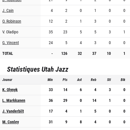
J. Cain
4
2
0
1
0
0
O. Robinson
12
2
1
3
0
0
V. Oladipo
35
23
5
5
3
1
G. Vincent
24
5
4
3
0
0
TOTAL
-
126
32
37
10
1
Statistiques
Utah Jazz
Joueur
Min
Pts
Ast
Reb
Stl
Blk
K. Olynyk
33
14
6
4
3
0
L. Markkanen
36
29
0
14
1
0
J. Vanderbilt
17
4
1
5
0
0
M. Conley
31
9
8
4
0
0