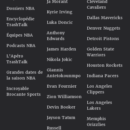
Ja Morant
Cleveland
Cavaliers
Dossiers NBA
Kyrie Irving
Dallas Mavericks
Encyclopédie
Luka Doncic
TrashTalk
Denver Nuggets
Anthony
Équipes NBA
Edwards
Detroit Pistons
Podcasts NBA
James Harden
Golden State
Warriors
L'Apéro
Nikola Jokic
TrashTalk
Houston Rockets
Giannis
Grandes dates de
Antetokounmpo
Indiana Pacers
la saison NBA
Evan Fournier
Los Angeles
Incroyable
Clippers
Brocante Sports
Zion Williamson
Los Angeles
Devin Booker
Lakers
Jayson Tatum
Memphis
Grizzlies
Russell