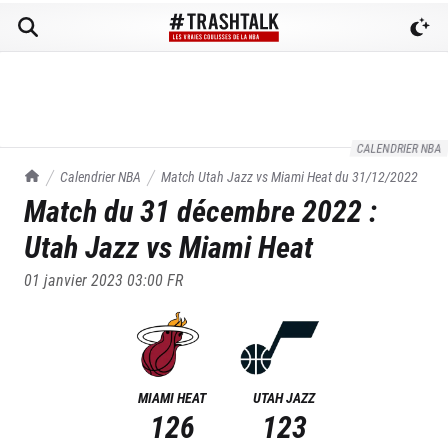
CALENDRIER NBA
TrashTalk Actu NBA
Calendrier NBA
Match
Utah Jazz
vs
Miami Heat
du
31/12/2022
Match du
31 décembre 2022
:
Utah Jazz
vs
Miami Heat
01 janvier 2023 03:00
FR
MIAMI HEAT
UTAH JAZZ
126
123