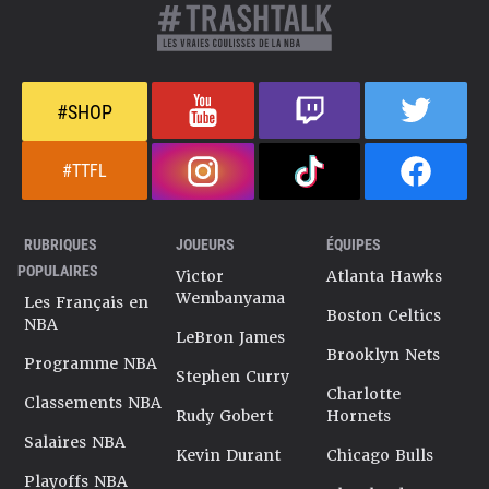
#SHOP
#TTFL
RUBRIQUES
JOUEURS
ÉQUIPES
POPULAIRES
Victor
Atlanta Hawks
Wembanyama
Les Français en
Boston Celtics
NBA
LeBron James
Brooklyn Nets
Programme NBA
Stephen Curry
Charlotte
Classements NBA
Rudy Gobert
Hornets
Salaires NBA
Kevin Durant
Chicago Bulls
Playoffs NBA