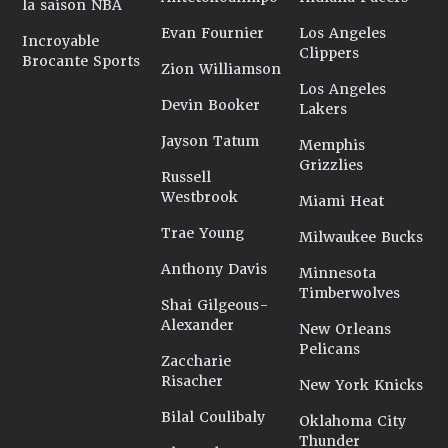
la saison NBA
Evan Fournier
Los Angeles
Incroyable
Clippers
Brocante Sports
Zion Williamson
Los Angeles
Devin Booker
Lakers
Jayson Tatum
Memphis
Grizzlies
Russell
Westbrook
Miami Heat
Trae Young
Milwaukee Bucks
Anthony Davis
Minnesota
Timberwolves
Shai Gilgeous-
Alexander
New Orleans
Pelicans
Zaccharie
Risacher
New York Knicks
Bilal Coulibaly
Oklahoma City
Thunder