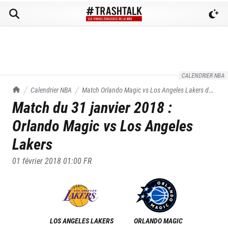
CALENDRIER NBA
TrashTalk Actu NBA
Calendrier NBA
Match
Orlando Magic
vs
Los Angeles Lakers
du
Match du
31 janvier 2018
:
31/01/2018
Orlando Magic
vs
Los Angeles
Lakers
01 février 2018 01:00
FR
LOS ANGELES LAKERS
ORLANDO MAGIC