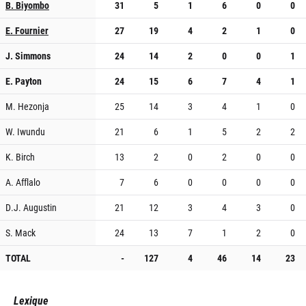
B. Biyombo
31
5
1
6
0
0
E. Fournier
27
19
4
2
1
0
J. Simmons
24
14
2
0
0
1
E. Payton
24
15
6
7
4
1
M. Hezonja
25
14
3
4
1
0
W. Iwundu
21
6
1
5
2
2
K. Birch
13
2
0
2
0
0
A. Afflalo
7
6
0
0
0
0
D.J. Augustin
21
12
3
4
3
0
S. Mack
24
13
7
1
2
0
TOTAL
-
127
4
46
14
23
Lexique