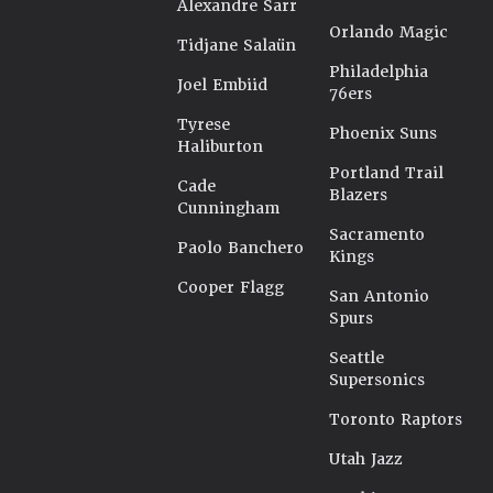
Alexandre Sarr
Orlando Magic
Tidjane Salaün
Philadelphia
Joel Embiid
76ers
Tyrese
Phoenix Suns
Haliburton
Portland Trail
Cade
Blazers
Cunningham
Sacramento
Paolo Banchero
Kings
Cooper Flagg
San Antonio
Spurs
Seattle
Supersonics
Toronto Raptors
Utah Jazz