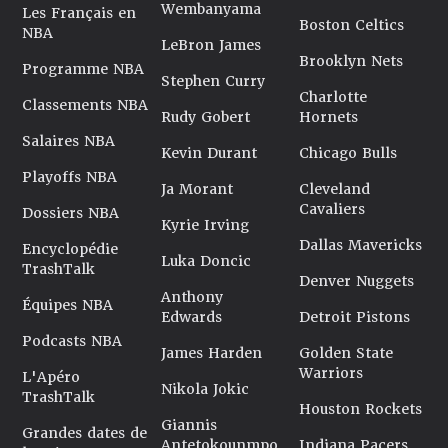
Wembanyama
Les Français en
Boston Celtics
NBA
LeBron James
Brooklyn Nets
Programme NBA
Stephen Curry
Charlotte
Classements NBA
Rudy Gobert
Hornets
Salaires NBA
Kevin Durant
Chicago Bulls
Playoffs NBA
Ja Morant
Cleveland
Cavaliers
Dossiers NBA
Kyrie Irving
Dallas Mavericks
Encyclopédie
Luka Doncic
TrashTalk
Denver Nuggets
Anthony
Équipes NBA
Edwards
Detroit Pistons
Podcasts NBA
James Harden
Golden State
Warriors
L'Apéro
Nikola Jokic
TrashTalk
Houston Rockets
Giannis
Grandes dates de
Antetokounmpo
Indiana Pacers