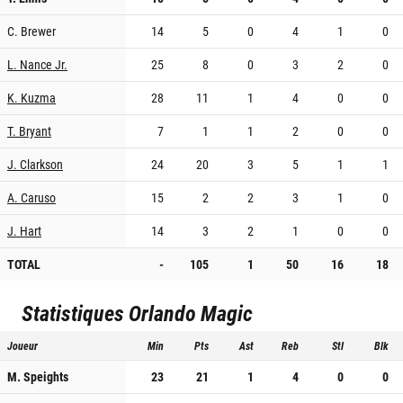
C. Brewer
14
5
0
4
1
0
L. Nance Jr.
25
8
0
3
2
0
K. Kuzma
28
11
1
4
0
0
T. Bryant
7
1
1
2
0
0
J. Clarkson
24
20
3
5
1
1
A. Caruso
15
2
2
3
1
0
J. Hart
14
3
2
1
0
0
TOTAL
-
105
1
50
16
18
Statistiques
Orlando Magic
Joueur
Min
Pts
Ast
Reb
Stl
Blk
M. Speights
23
21
1
4
0
0