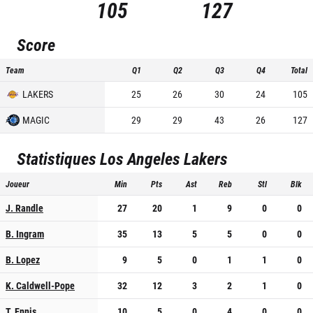
105
127
Score
Team
Q1
Q2
Q3
Q4
Total
LAKERS
25
26
30
24
105
MAGIC
29
29
43
26
127
Statistiques
Los Angeles Lakers
Joueur
Min
Pts
Ast
Reb
Stl
Blk
J. Randle
27
20
1
9
0
0
B. Ingram
35
13
5
5
0
0
B. Lopez
9
5
0
1
1
0
K. Caldwell-Pope
32
12
3
2
1
0
T. Ennis
10
5
0
4
0
0