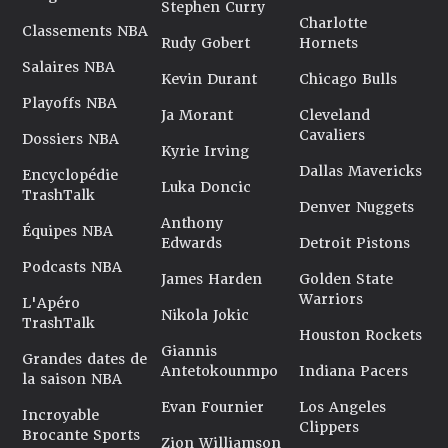
Stephen Curry
Charlotte
Classements NBA
Rudy Gobert
Hornets
Salaires NBA
Kevin Durant
Chicago Bulls
Playoffs NBA
Ja Morant
Cleveland
Cavaliers
Dossiers NBA
Kyrie Irving
Dallas Mavericks
Encyclopédie
Luka Doncic
TrashTalk
Denver Nuggets
Anthony
Équipes NBA
Edwards
Detroit Pistons
Podcasts NBA
James Harden
Golden State
Warriors
L'Apéro
Nikola Jokic
TrashTalk
Houston Rockets
Giannis
Grandes dates de
Antetokounmpo
Indiana Pacers
la saison NBA
Evan Fournier
Los Angeles
Incroyable
Clippers
Brocante Sports
Zion Williamson