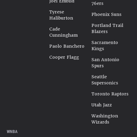
Joel Embiid
76ers
Tyrese
Phoenix Suns
Haliburton
Portland Trail
Cade
Blazers
Cunningham
Sacramento
Paolo Banchero
Kings
Cooper Flagg
San Antonio
Spurs
Seattle
Supersonics
Toronto Raptors
Utah Jazz
Washington
Wizards
WNBA