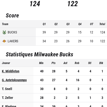
124
122
Score
Team
Q1
Q2
Q3
Q4
OT
Total
BUCKS
39
29
29
15
12
124
LAKERS
34
23
26
29
10
122
Statistiques
Milwaukee Bucks
Joueur
Min
Pts
Ast
Reb
Stl
Blk
K. Middleton
40
28
5
4
4
1
G. Antetokounmpo
43
27
4
16
0
1
T. Snell
30
8
0
2
0
0
T. Zeller
28
2
2
5
1
3
E. Bledsoe
34
39
6
3
4
0