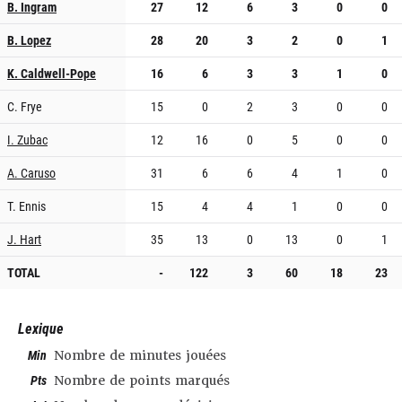
B. Ingram
27
12
6
3
0
0
B. Lopez
28
20
3
2
0
1
K. Caldwell-Pope
16
6
3
3
1
0
C. Frye
15
0
2
3
0
0
I. Zubac
12
16
0
5
0
0
A. Caruso
31
6
6
4
1
0
T. Ennis
15
4
4
1
0
0
J. Hart
35
13
0
13
0
1
TOTAL
-
122
3
60
18
23
Lexique
Min
Nombre de minutes jouées
Pts
Nombre de points marqués