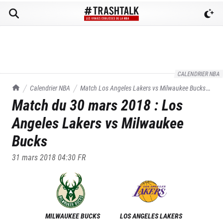
CALENDRIER NBA
TrashTalk Actu NBA
Calendrier NBA
Match
Los Angeles Lakers
vs
Milwaukee Bucks
Match du
30 mars 2018
:
Los
du
30/03/2018
Angeles Lakers
vs
Milwaukee
Bucks
31 mars 2018 04:30
FR
MILWAUKEE BUCKS
LOS ANGELES LAKERS