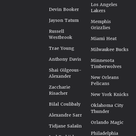
Los Angeles
Devin Booker
Lakers
Jayson Tatum
Memphis
Grizzlies
Russell
Westbrook
Miami Heat
Trae Young
Milwaukee Bucks
Anthony Davis
Minnesota
Timberwolves
Shai Gilgeous-
Alexander
New Orleans
Pelicans
Zaccharie
Risacher
New York Knicks
Bilal Coulibaly
Oklahoma City
Thunder
Alexandre Sarr
Orlando Magic
Tidjane Salaün
Philadelphia