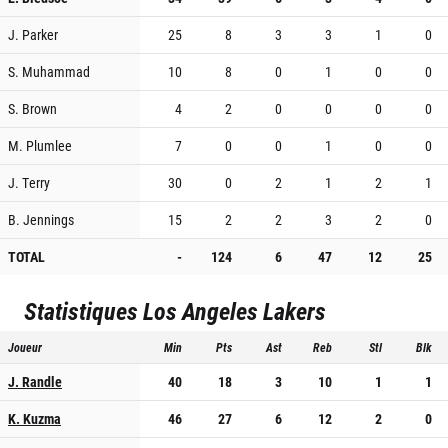
J. Parker
25
8
3
3
1
0
S. Muhammad
10
8
0
1
0
0
S. Brown
4
2
0
0
0
0
M. Plumlee
7
0
0
1
0
0
J. Terry
30
0
2
1
2
1
B. Jennings
15
2
2
3
2
0
TOTAL
-
124
6
47
12
25
Statistiques
Los Angeles Lakers
Joueur
Min
Pts
Ast
Reb
Stl
Blk
J. Randle
40
18
3
10
1
1
K. Kuzma
46
27
6
12
2
0