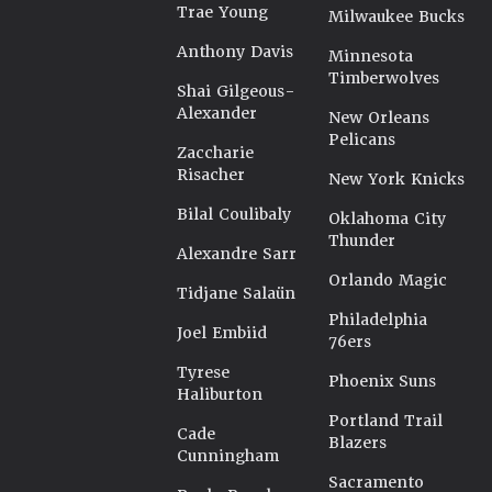
Trae Young
Milwaukee Bucks
Anthony Davis
Minnesota
Timberwolves
Shai Gilgeous-
Alexander
New Orleans
Pelicans
Zaccharie
Risacher
New York Knicks
Bilal Coulibaly
Oklahoma City
Thunder
Alexandre Sarr
Orlando Magic
Tidjane Salaün
Philadelphia
Joel Embiid
76ers
Tyrese
Phoenix Suns
Haliburton
Portland Trail
Cade
Blazers
Cunningham
Sacramento