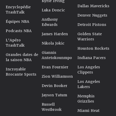
Kyrie Irving
Dallas Mavericks
Encyclopédie
Luka Doncic
TrashTalk
Denver Nuggets
Anthony
Équipes NBA
Edwards
Detroit Pistons
Podcasts NBA
James Harden
Golden State
Warriors
L'Apéro
Nikola Jokic
TrashTalk
Houston Rockets
Giannis
Grandes dates de
Antetokounmpo
Indiana Pacers
la saison NBA
Evan Fournier
Los Angeles
Incroyable
Clippers
Brocante Sports
Zion Williamson
Los Angeles
Devin Booker
Lakers
Jayson Tatum
Memphis
Grizzlies
Russell
Westbrook
Miami Heat