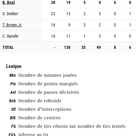
B. Beal
38
19
5
4
6
0
S. Dekker
22
13
2
5
0
1
T. Brown Jr.
18
9
2
2
0
1
C. Randle
16
11
1
3
0
0
TOTAL
-
130
35
49
8
6
Lexique
Min
Nombre de minutes jouées
Pts
Nombre de points marqués
Ast
Nombre de passes décisives
Reb
Nombre de rebonds
Stl
Nombre d’interceptions
Blk
Nombre de contres
FG
Nombre de tirs réussis sur nombre de tirs tentés
FG%
Adresse au tir