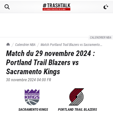
CALENDRIER NBA
TrashTalk Actu NBA
Calendrier NBA
Match
Portland Trail Blazers
vs
Sacramento
Match du
29 novembre 2024
:
Kings
du
29/11/2024
Portland Trail Blazers
vs
Sacramento Kings
30 novembre 2024 04:00
FR
SACRAMENTO KINGS
PORTLAND TRAIL BLAZERS