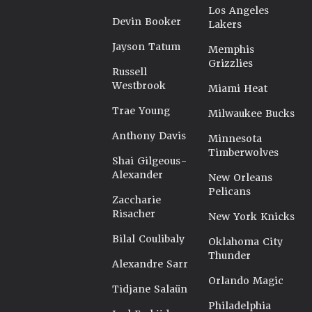
Los Angeles
Devin Booker
Lakers
Jayson Tatum
Memphis
Grizzlies
Russell
Westbrook
Miami Heat
Trae Young
Milwaukee Bucks
Anthony Davis
Minnesota
Timberwolves
Shai Gilgeous-
Alexander
New Orleans
Pelicans
Zaccharie
Risacher
New York Knicks
Bilal Coulibaly
Oklahoma City
Thunder
Alexandre Sarr
Orlando Magic
Tidjane Salaün
Philadelphia