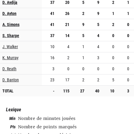
D. Avdija
37
20
5
9
2
1
D. Ayton
41
26
2
9
1
1
A. Simons
41
21
9
5
2
0
S. Sharpe
37
14
5
4
0
0
J. Walker
10
4
1
4
0
0
K. Murray
16
2
1
3
0
0
D. Reath
3
0
0
0
0
0
D. Banton
23
17
2
2
5
0
TOTAL
-
115
27
40
10
3
Lexique
Min
Nombre de minutes jouées
Pts
Nombre de points marqués