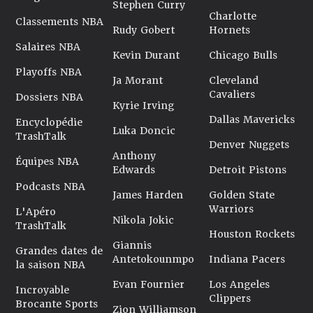
Stephen Curry
Charlotte
Classements NBA
Rudy Gobert
Hornets
Salaires NBA
Kevin Durant
Chicago Bulls
Playoffs NBA
Ja Morant
Cleveland
Cavaliers
Dossiers NBA
Kyrie Irving
Dallas Mavericks
Encyclopédie
Luka Doncic
TrashTalk
Denver Nuggets
Anthony
Équipes NBA
Edwards
Detroit Pistons
Podcasts NBA
James Harden
Golden State
Warriors
L'Apéro
Nikola Jokic
TrashTalk
Houston Rockets
Giannis
Grandes dates de
Antetokounmpo
Indiana Pacers
la saison NBA
Evan Fournier
Los Angeles
Incroyable
Clippers
Brocante Sports
Zion Williamson