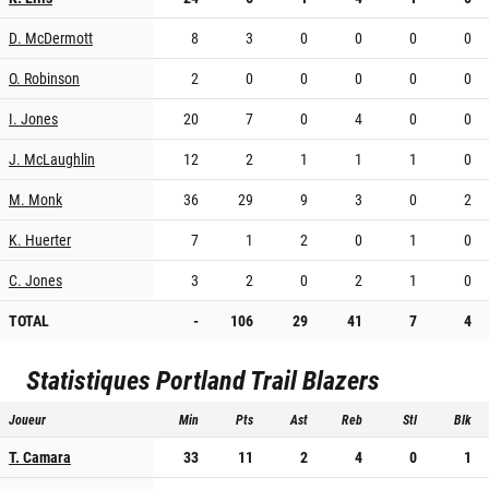
D. McDermott
8
3
0
0
0
0
O. Robinson
2
0
0
0
0
0
I. Jones
20
7
0
4
0
0
J. McLaughlin
12
2
1
1
1
0
M. Monk
36
29
9
3
0
2
K. Huerter
7
1
2
0
1
0
C. Jones
3
2
0
2
1
0
TOTAL
-
106
29
41
7
4
Statistiques
Portland Trail Blazers
Joueur
Min
Pts
Ast
Reb
Stl
Blk
T. Camara
33
11
2
4
0
1