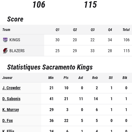
106
115
Score
Team
Q1
Q2
Q3
Q4
Total
KINGS
30
20
22
34
106
BLAZERS
25
29
33
28
115
Statistiques
Sacramento Kings
Joueur
Min
Pts
Ast
Reb
Stl
Blk
J. Crowder
21
10
0
2
1
0
D. Sabonis
41
21
11
14
1
1
K. Murray
29
3
0
6
1
1
D. Fox
36
22
5
5
0
0
K. Ellis
24
6
1
4
1
0