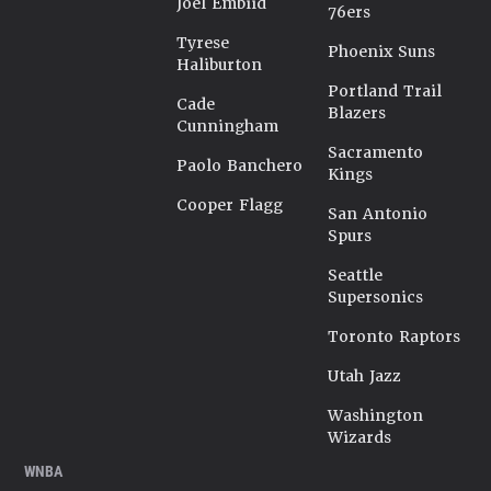
Joel Embiid
76ers
Tyrese
Phoenix Suns
Haliburton
Portland Trail
Cade
Blazers
Cunningham
Sacramento
Paolo Banchero
Kings
Cooper Flagg
San Antonio
Spurs
Seattle
Supersonics
Toronto Raptors
Utah Jazz
Washington
Wizards
WNBA