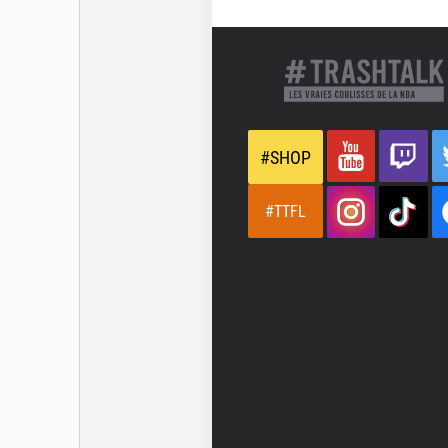
#SHOP
#TTFL