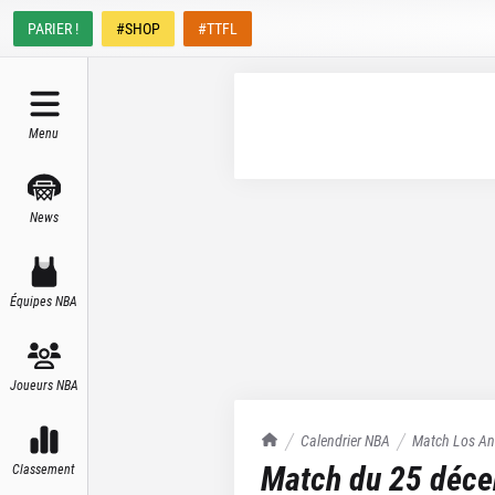
PARIER !
#SHOP
#TTFL
Menu
News
Équipes NBA
Joueurs NBA
TrashTalk Actu NBA
Calendrier NBA
Match
Los An
Match du
25 déc
Classement