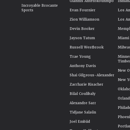
Giannis Antetokounmpo
Indian
Incroyable Brocante
Sports
Evan Fournier
Los An
Zion Williamson
Los An
Devin Booker
Memphi
Jayson Tatum
Miami
Russell Westbrook
Milwa
Trae Young
Minne
Timbe
Anthony Davis
New Or
Shai Gilgeous-Alexander
New Y
Zaccharie Risacher
Oklah
Bilal Coulibaly
Orland
Alexandre Sarr
Philad
Tidjane Salaün
Phoeni
Joel Embiid
Portla