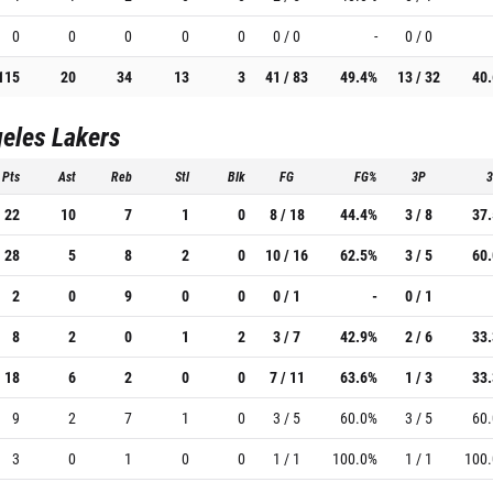
0
0
0
0
0
0 / 0
-
0 / 0
115
20
34
13
3
41 / 83
49.4%
13 / 32
40
eles Lakers
Pts
Ast
Reb
Stl
Blk
FG
FG%
3P
22
10
7
1
0
8 / 18
44.4%
3 / 8
37
28
5
8
2
0
10 / 16
62.5%
3 / 5
60
2
0
9
0
0
0 / 1
-
0 / 1
8
2
0
1
2
3 / 7
42.9%
2 / 6
33
18
6
2
0
0
7 / 11
63.6%
1 / 3
33
9
2
7
1
0
3 / 5
60.0%
3 / 5
60
3
0
1
0
0
1 / 1
100.0%
1 / 1
100