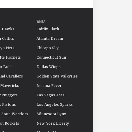
WNBA
a Hawks
Caitlin Clark
 Celtics
Atlanta Dream
yn Nets
Chicago Sky
tte Hornets
Connecticut Sun
o Bulls
Dallas Wings
and Cavaliers
Golden State Valkyries
 Mavericks
Indiana Fever
r Nuggets
Las Vegas Aces
t Pistons
Los Angeles Sparks
 State Warriors
Minnesota Lynx
on Rockets
New York Liberty