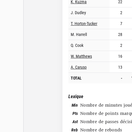
K. Kuzma
22
J. Dudley
2
T. Horton-Tucker
7
M. Harrell
28
Q. Cook
2
W. Matthews
16
A. Caruso
13
TOTAL
-
Lexique
Min
Nombre de minutes joué
Pts
Nombre de points marq
Ast
Nombre de passes décis
Reb
Nombre de rebonds