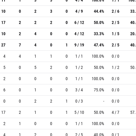
10
0
2
3
0
4 / 9
44.4%
2 / 6
33
17
2
2
2
0
6 / 12
50.0%
2 / 5
40
10
2
4
0
0
4 / 12
33.3%
1 / 5
20
27
7
4
0
1
9 / 19
47.4%
2 / 5
40
4
4
1
1
0
1 / 1
100.0%
0 / 0
5
0
5
2
0
1 / 2
50.0%
1 / 2
50
2
0
0
0
0
1 / 1
100.0%
0 / 0
6
0
1
0
0
3 / 4
75.0%
0 / 0
0
0
2
2
1
0 / 3
-
0 / 0
17
2
1
0
1
5 / 10
50.0%
4 / 7
57
2
1
0
0
0
1 / 1
100.0%
0 / 0
4
1
2
0
0
2 / 5
40.0%
0 / 1