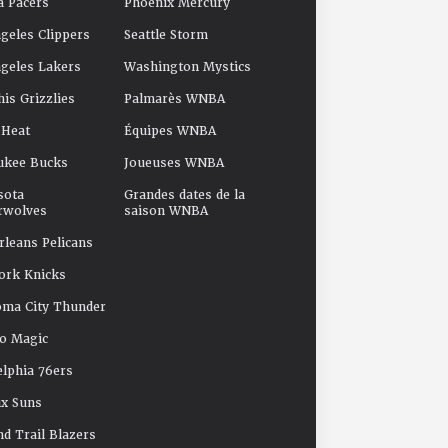
a Pacers
Phoenix Mercury
geles Clippers
Seattle Storm
geles Lakers
Washington Mystics
s Grizzlies
Palmarès WNBA
 Heat
Équipes WNBA
ukee Bucks
Joueuses WNBA
sota
Grandes dates de la
rwolves
saison WNBA
leans Pelicans
ork Knicks
oma City Thunder
o Magic
elphia 76ers
x Suns
nd Trail Blazers