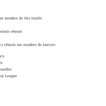
sur nombre de tirs tentés
oints réussis
s réussis sur nombre de lancers
ncs
es
nnelles
asy League