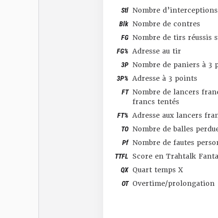
Stl
Nombre d’interceptions
Blk
Nombre de contres
FG
Nombre de tirs réussis 
FG%
Adresse au tir
3P
Nombre de paniers à 3 p
3P%
Adresse à 3 points
FT
Nombre de lancers franc
francs tentés
FT%
Adresse aux lancers fra
TO
Nombre de balles perdu
Pf
Nombre de fautes perso
TTFL
Score en Trahtalk Fant
QX
Quart temps X
OT
Overtime/prolongation