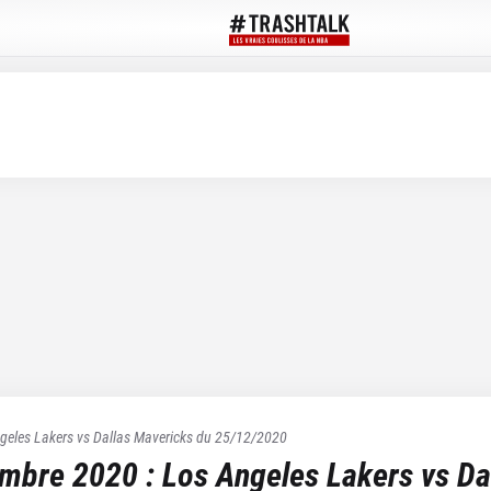
geles Lakers
vs
Dallas Mavericks
du
25/12/2020
embre 2020
:
Los Angeles Lakers
vs
Da