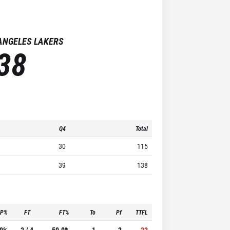
ANGELES LAKERS
38
Q4
Total
30
115
39
138
3P%
FT
FT%
To
Pf
TTFL
.0%
2 / 4
50.0%
1
2
22