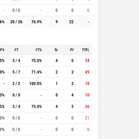
-
0 / 0
-
0
0
0
.6%
20 / 26
76.9%
9
22
-
3P%
FT
FT%
To
Pf
TTFL
.5%
3 / 4
75.0%
4
0
34
.0%
5 / 7
71.4%
2
2
49
-
2 / 2
100.0%
1
2
10
.3%
0 / 0
-
0
4
10
.3%
3 / 4
75.0%
4
5
26
.0%
0 / 0
-
0
0
21
.0%
0 / 0
-
0
0
6