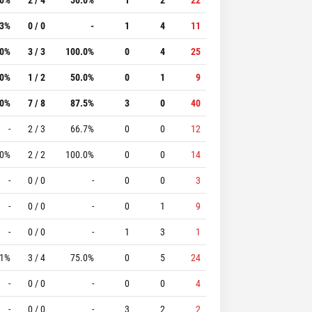
.3%
0 / 0
-
1
4
11
.0%
3 / 3
100.0%
0
4
25
.0%
1 / 2
50.0%
0
1
9
.0%
7 / 8
87.5%
3
0
40
-
2 / 3
66.7%
0
0
12
.0%
2 / 2
100.0%
0
0
14
-
0 / 0
-
0
0
3
-
0 / 0
-
0
1
9
-
0 / 0
-
1
3
1
.1%
3 / 4
75.0%
0
5
24
-
0 / 0
-
0
0
4
-
0 / 0
-
3
2
2