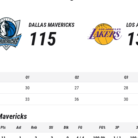
DALLAS MAVERICKS
LOS 
115
1
Q1
Q2
Q3
30
27
28
33
36
30
Mavericks
Pts
Ast
Reb
Stl
Blk
FG
FG%
3P
11
1
3
3
0
4 / 4
100.0%
1 / 1
100