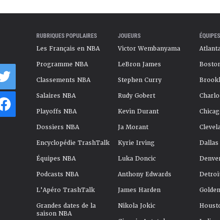
RUBRIQUES POPULAIRES
JOUEURS
ÉQUIPES
Les Français en NBA
Victor Wembanyama
Atlant
Programme NBA
LeBron James
Boston
Classements NBA
Stephen Curry
Brookl
Salaires NBA
Rudy Gobert
Charlo
Playoffs NBA
Kevin Durant
Chicag
Dossiers NBA
Ja Morant
Clevel
Encyclopédie TrashTalk
Kyrie Irving
Dallas
Équipes NBA
Luka Doncic
Denve
Podcasts NBA
Anthony Edwards
Detroi
L'Apéro TrashTalk
James Harden
Golden
Grandes dates de la
Nikola Jokic
Houst
saison NBA