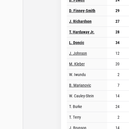
D. Finney-Smith
29
J. Richardson
27
T. Hardaway Jr.
28
L. Doncic
34
J. Johnson
12
M. Kleber
20
W. Iwundu
2
B. Marjanovic
7
W. Cauley-Stein
14
T. Burke
24
T. Terry
2
J. Brunson
14