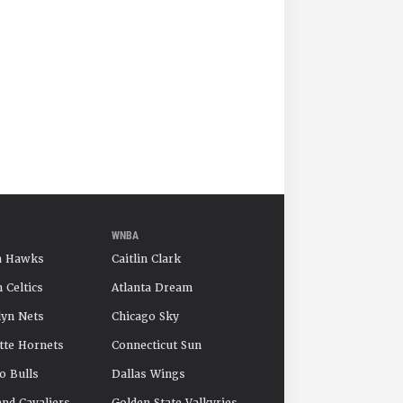
WNBA
a Hawks
Caitlin Clark
 Celtics
Atlanta Dream
yn Nets
Chicago Sky
tte Hornets
Connecticut Sun
o Bulls
Dallas Wings