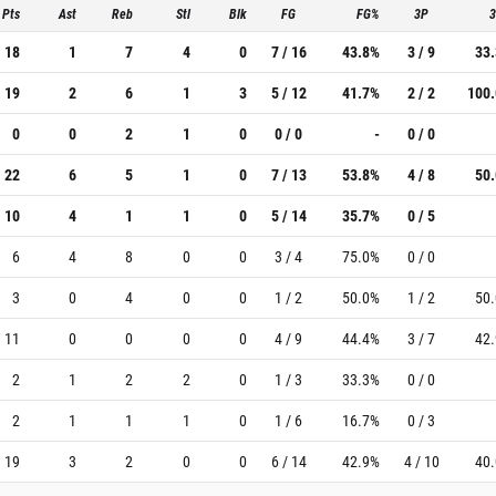
Pts
Ast
Reb
Stl
Blk
FG
FG%
3P
18
1
7
4
0
7 / 16
43.8%
3 / 9
33
19
2
6
1
3
5 / 12
41.7%
2 / 2
100
0
0
2
1
0
0 / 0
-
0 / 0
22
6
5
1
0
7 / 13
53.8%
4 / 8
50
10
4
1
1
0
5 / 14
35.7%
0 / 5
6
4
8
0
0
3 / 4
75.0%
0 / 0
3
0
4
0
0
1 / 2
50.0%
1 / 2
50
11
0
0
0
0
4 / 9
44.4%
3 / 7
42
2
1
2
2
0
1 / 3
33.3%
0 / 0
2
1
1
1
0
1 / 6
16.7%
0 / 3
19
3
2
0
0
6 / 14
42.9%
4 / 10
40