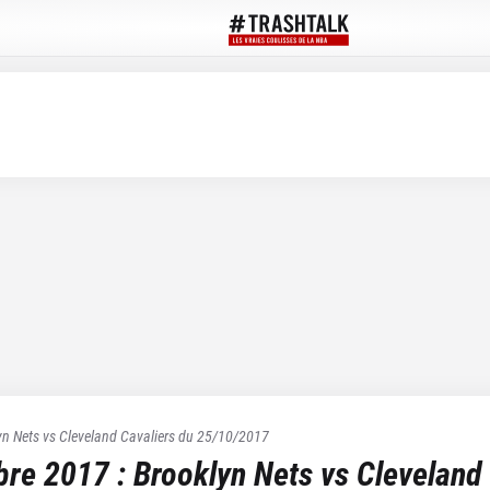
yn Nets
vs
Cleveland Cavaliers
du
25/10/2017
bre 2017
:
Brooklyn Nets
vs
Cleveland 