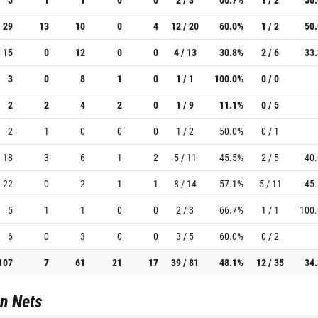
29
13
10
0
4
12 / 20
60.0%
1 / 2
50
15
0
12
0
0
4 / 13
30.8%
2 / 6
33
3
0
8
1
0
1 / 1
100.0%
0 / 0
2
2
4
2
0
1 / 9
11.1%
0 / 5
2
1
0
0
0
1 / 2
50.0%
0 / 1
18
3
6
1
2
5 / 11
45.5%
2 / 5
40
22
0
2
1
1
8 / 14
57.1%
5 / 11
45
5
1
1
0
0
2 / 3
66.7%
1 / 1
100
6
0
3
0
0
3 / 5
60.0%
0 / 2
107
7
61
21
17
39 / 81
48.1%
12 / 35
34
n Nets