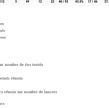
112
3
49
12
22
40 / 93
43.0%
17 / 46
37
es
ués
ives
sur nombre de tirs tentés
oints réussis
s réussis sur nombre de lancers
ncs