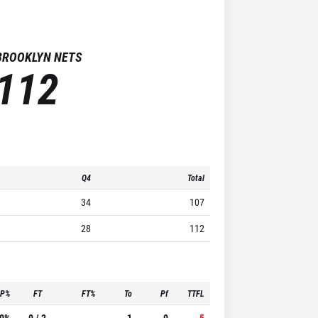
BROOKLYN NETS
112
Q4
Total
34
107
28
112
3P%
FT
FT%
To
Pf
TTFL
.0%
0 / 2
-
1
0
5