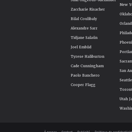
Shai Gilgeous-Alexander
New Y
Zaccharie Risacher
Oklah
Bilal Coulibaly
Orland
Alexandre Sarr
Philad
Tidjane Salaün
Phoeni
Joel Embiid
Portla
Tyrese Haliburton
Sacra
Cade Cunningham
San An
Paolo Banchero
Seattl
Cooper Flagg
Toront
Utah J
Washi