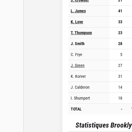
L. James
41
K. Love
33
T. Thompson
23
J. Smith
28
C. Frye
5
J. Green
27
K. Korver
31
J. Calderon
14
I. Shumpert
18
TOTAL
-
Statistiques
Brookly