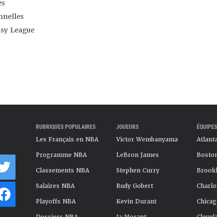
es
nnelles
asy League
RUBRIQUES POPULAIRES
JOUEURS
ÉQUIPES
Les Français en NBA
Victor Wembanyama
Atlant
Programme NBA
LeBron James
Boston
Classements NBA
Stephen Curry
Brookl
Salaires NBA
Rudy Gobert
Charlo
Playoffs NBA
Kevin Durant
Chicag