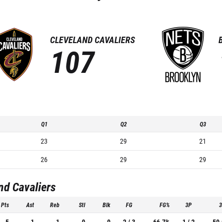
CLEVELAND CAVALIERS
107
Q1
Q2
Q3
23
29
21
26
29
29
nd Cavaliers
Pts
Ast
Reb
Stl
Blk
FG
FG%
3P
5
1
1
0
0
2 / 3
66.7%
1 / 2
50