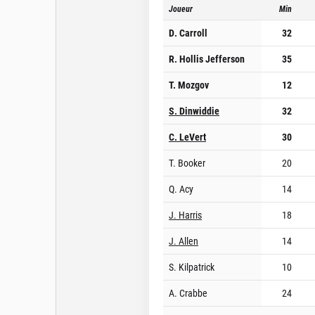
Joueur
Min
D. Carroll
32
R. Hollis Jefferson
35
T. Mozgov
12
S. Dinwiddie
32
C. LeVert
30
T. Booker
20
Q. Acy
14
J. Harris
18
J. Allen
14
S. Kilpatrick
10
A. Crabbe
24