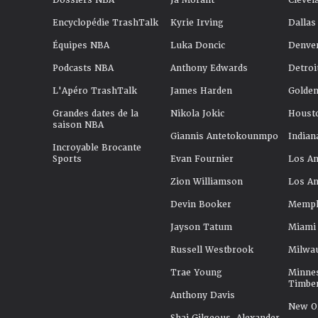
Dossiers NBA
Ja Morant
Clevel
Encyclopédie TrashTalk
Kyrie Irving
Dallas
Équipes NBA
Luka Doncic
Denve
Podcasts NBA
Anthony Edwards
Detroi
L'Apéro TrashTalk
James Harden
Golden
Grandes dates de la
Nikola Jokic
Houst
saison NBA
Giannis Antetokounmpo
Indian
Incroyable Brocante
Sports
Evan Fournier
Los An
Zion Williamson
Los An
Devin Booker
Memphi
Jayson Tatum
Miami
Russell Westbrook
Milwa
Trae Young
Minne
Timbe
Anthony Davis
New Or