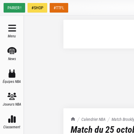
PARIER !
#SHOP
#TTFL
Menu
News
Équipes NBA
Joueurs NBA
TrashTalk Actu NBA
Calendrier NBA
Match
Brookl
Match du
25 octo
Classement