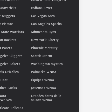
and Cavaliers
Golden State Valkyries
 Mavericks
Indiana Fever
r Nuggets
Las Vegas Aces
t Pistons
Los Angeles Sparks
 State Warriors
Minnesota Lynx
on Rockets
New York Liberty
a Pacers
Phoenix Mercury
geles Clippers
Seattle Storm
geles Lakers
Washington Mystics
s Grizzlies
Palmarès WNBA
 Heat
Équipes WNBA
ukee Bucks
Joueuses WNBA
sota
Grandes dates de la
rwolves
saison WNBA
leans Pelicans