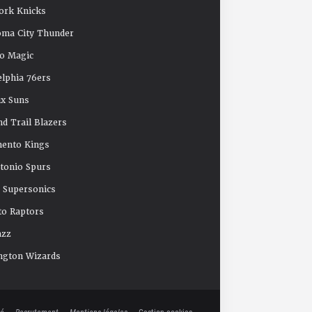
ork Knicks
oma City Thunder
o Magic
elphia 76ers
x Suns
nd Trail Blazers
mento Kings
tonio Spurs
e Supersonics
o Raptors
azz
ngton Wizards