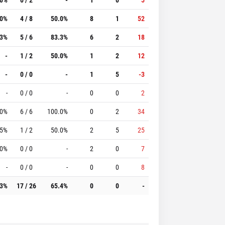
.0%
4 / 8
50.0%
8
1
52
.3%
5 / 6
83.3%
6
2
18
-
1 / 2
50.0%
1
2
12
-
0 / 0
-
1
5
-3
-
0 / 0
-
0
0
2
.0%
6 / 6
100.0%
0
2
34
.5%
1 / 2
50.0%
2
5
25
.0%
0 / 0
-
2
0
7
-
0 / 0
-
0
0
8
.3%
17 / 26
65.4%
0
0
-