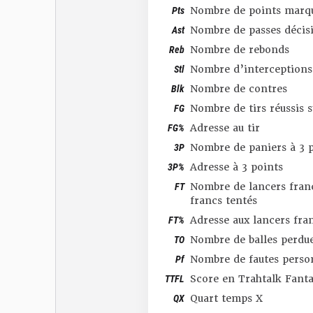
Pts
Nombre de points marq
Ast
Nombre de passes décis
Reb
Nombre de rebonds
Stl
Nombre d’interceptions
Blk
Nombre de contres
FG
Nombre de tirs réussis 
FG%
Adresse au tir
3P
Nombre de paniers à 3 p
3P%
Adresse à 3 points
FT
Nombre de lancers franc
francs tentés
FT%
Adresse aux lancers fra
TO
Nombre de balles perdu
Pf
Nombre de fautes perso
TTFL
Score en Trahtalk Fant
QX
Quart temps X