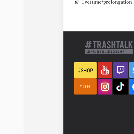
OT
Overtime/prolongation
#SHOP
#TTFL