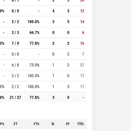
.0%
0 / 0
-
4
3
12
-
2 / 2
100.0%
3
5
14
-
2 / 3
66.7%
0
0
6
.3%
7 / 9
77.8%
2
2
16
-
0 / 0
-
0
2
7
-
6 / 8
75.0%
1
2
37
-
2 / 2
100.0%
1
0
17
.0%
2 / 2
100.0%
1
3
17
.0%
21 / 27
77.8%
3
0
-
3P%
FT
FT%
To
Pf
TTFL