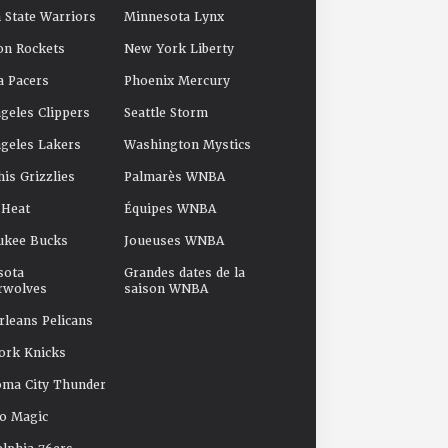
 State Warriors
Minnesota Lynx
on Rockets
New York Liberty
a Pacers
Phoenix Mercury
geles Clippers
Seattle Storm
geles Lakers
Washington Mystics
s Grizzlies
Palmarès WNBA
 Heat
Équipes WNBA
ukee Bucks
Joueuses WNBA
sota
Grandes dates de la
rwolves
saison WNBA
leans Pelicans
ork Knicks
oma City Thunder
o Magic