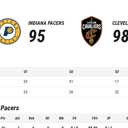
INDIANA PACERS
CLEVEL
95
9
Q1
Q2
Q3
25
31
17
23
26
32
 Pacers
Pts
Ast
Reb
Stl
Blk
FG
FG%
3P
16
1
6
0
0
8 / 9
88.9%
0 / 1