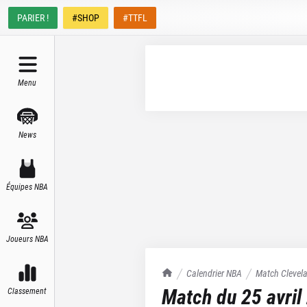
PARIER !
#SHOP
#TTFL
Menu
News
Équipes NBA
Joueurs NBA
TrashTalk Actu NBA
Calendrier NBA
Match
Clevel
Match du
25 avril
Classement