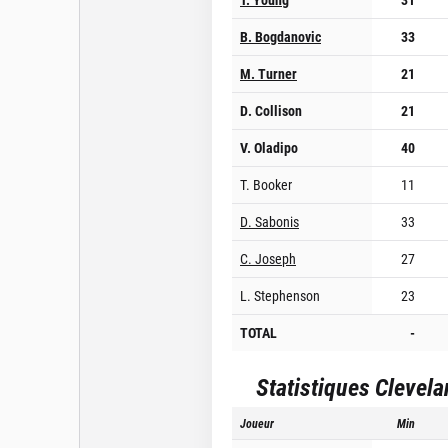
B. Bogdanovic
33
M. Turner
21
D. Collison
21
V. Oladipo
40
T. Booker
11
D. Sabonis
33
C. Joseph
27
L. Stephenson
23
TOTAL
-
Statistiques
Clevela
Joueur
Min