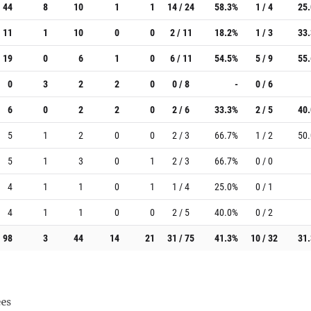
44
8
10
1
1
14 / 24
58.3%
1 / 4
25
11
1
10
0
0
2 / 11
18.2%
1 / 3
33
19
0
6
1
0
6 / 11
54.5%
5 / 9
55
0
3
2
2
0
0 / 8
-
0 / 6
6
0
2
2
0
2 / 6
33.3%
2 / 5
40
5
1
2
0
0
2 / 3
66.7%
1 / 2
50
5
1
3
0
1
2 / 3
66.7%
0 / 0
4
1
1
0
1
1 / 4
25.0%
0 / 1
4
1
1
0
0
2 / 5
40.0%
0 / 2
98
3
44
14
21
31 / 75
41.3%
10 / 32
31
es