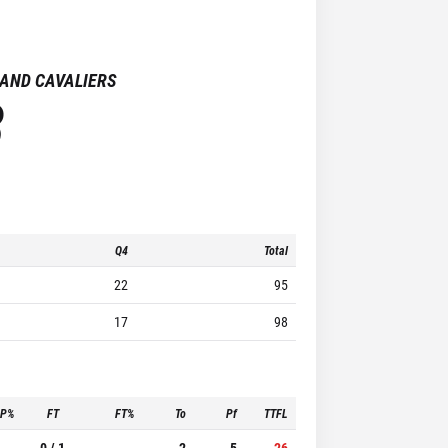
AND CAVALIERS
8
Q4
Total
22
95
17
98
3P%
FT
FT%
To
Pf
TTFL
-
0 / 1
-
2
5
26