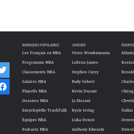
RUBRIQUES POPULAIRES
JOUEURS
ÉQUIPES
Les Français en NBA
Victor Wembanyama
Atlant
Programme NBA
LeBron James
Boston
Classements NBA
Stephen Curry
Brookl
Salaires NBA
Rudy Gobert
Charlo
Playoffs NBA
Kevin Durant
Chicag
Dossiers NBA
Ja Morant
Clevel
Encyclopédie TrashTalk
Kyrie Irving
Dallas
Équipes NBA
Luka Doncic
Denve
Podcasts NBA
Anthony Edwards
Detroi