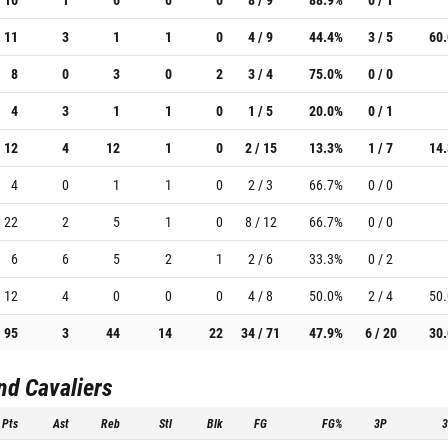
11
3
1
1
0
4 / 9
44.4%
3 / 5
60
8
0
3
0
2
3 / 4
75.0%
0 / 0
4
3
1
1
0
1 / 5
20.0%
0 / 1
12
4
12
1
0
2 / 15
13.3%
1 / 7
14
4
0
1
1
0
2 / 3
66.7%
0 / 0
22
2
5
1
0
8 / 12
66.7%
0 / 0
6
6
5
2
1
2 / 6
33.3%
0 / 2
12
4
0
0
0
4 / 8
50.0%
2 / 4
50
95
3
44
14
22
34 / 71
47.9%
6 / 20
30
nd Cavaliers
Pts
Ast
Reb
Stl
Blk
FG
FG%
3P