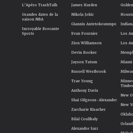
L'Apéro TrashTalk
James Harden
Golden
Grandes dates de la
Nikola Jokic
Houst
saison NBA
Giannis Antetokounmpo
Indian
Incroyable Brocante
Sports
Evan Fournier
Los An
Zion Williamson
Los An
Devin Booker
Memphi
Jayson Tatum
Miami
Russell Westbrook
Milwa
Trae Young
Minne
Timbe
Anthony Davis
New Or
Shai Gilgeous-Alexander
New Y
Zaccharie Risacher
Oklah
Bilal Coulibaly
Orland
Alexandre Sarr