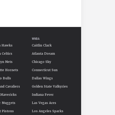
WNBA
a Hawks
Caitlin Clark
 Celtics
Atlanta Dream
yn Nets
Chicago Sky
tte Hornets
Connecticut Sun
o Bulls
Dallas Wings
and Cavaliers
Golden State Valkyries
 Mavericks
Indiana Fever
r Nuggets
Las Vegas Aces
t Pistons
Los Angeles Sparks