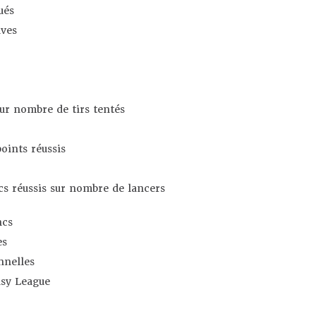
ués
ives
sur nombre de tirs tentés
oints réussis
s réussis sur nombre de lancers
ncs
es
nnelles
asy League