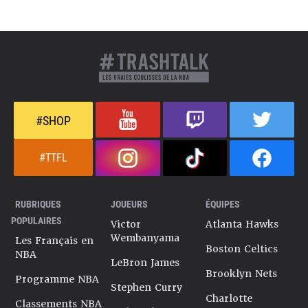
#SHOP
#TTFL
RUBRIQUES
JOUEURS
ÉQUIPES
POPULAIRES
Victor
Atlanta Hawks
Wembanyama
Les Français en
Boston Celtics
NBA
LeBron James
Brooklyn Nets
Programme NBA
Stephen Curry
Charlotte
Classements NBA