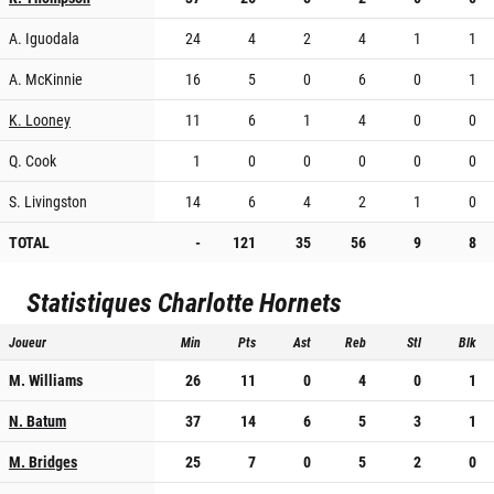
A. Iguodala
24
4
2
4
1
1
A. McKinnie
16
5
0
6
0
1
K. Looney
11
6
1
4
0
0
Q. Cook
1
0
0
0
0
0
S. Livingston
14
6
4
2
1
0
TOTAL
-
121
35
56
9
8
Statistiques
Charlotte Hornets
Joueur
Min
Pts
Ast
Reb
Stl
Blk
M. Williams
26
11
0
4
0
1
N. Batum
37
14
6
5
3
1
M. Bridges
25
7
0
5
2
0