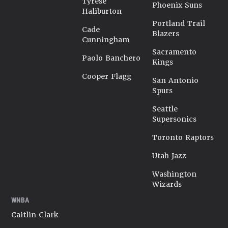
Tyrese
Phoenix Suns
Haliburton
Portland Trail
Cade
Blazers
Cunningham
Sacramento
Paolo Banchero
Kings
Cooper Flagg
San Antonio
Spurs
Seattle
Supersonics
Toronto Raptors
Utah Jazz
Washington
Wizards
WNBA
Caitlin Clark