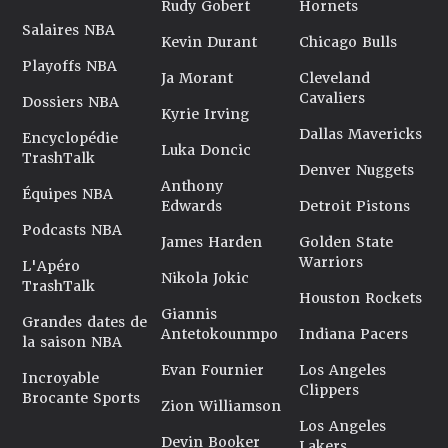
Rudy Gobert
Hornets
Salaires NBA
Kevin Durant
Chicago Bulls
Playoffs NBA
Ja Morant
Cleveland
Cavaliers
Dossiers NBA
Kyrie Irving
Dallas Mavericks
Encyclopédie
Luka Doncic
TrashTalk
Denver Nuggets
Anthony
Équipes NBA
Edwards
Detroit Pistons
Podcasts NBA
James Harden
Golden State
Warriors
L'Apéro
Nikola Jokic
TrashTalk
Houston Rockets
Giannis
Grandes dates de
Antetokounmpo
Indiana Pacers
la saison NBA
Evan Fournier
Los Angeles
Incroyable
Clippers
Brocante Sports
Zion Williamson
Los Angeles
Devin Booker
Lakers