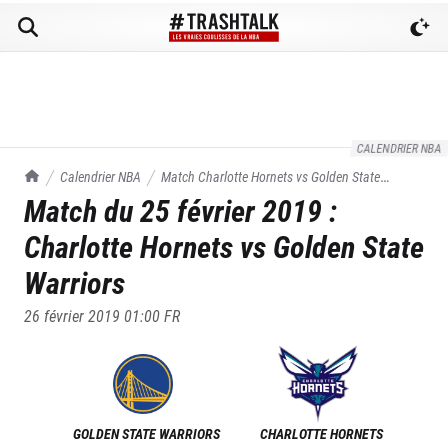
CALENDRIER NBA
TrashTalk Actu NBA
Calendrier NBA
Match
Charlotte Hornets
vs
Golden State
Match du
25 février 2019
:
Warriors
du
25/02/2019
Charlotte Hornets
vs
Golden State
Warriors
26 février 2019 01:00
FR
GOLDEN STATE WARRIORS
CHARLOTTE HORNETS