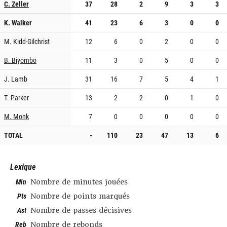
C. Zeller
37
28
2
9
3
3
K. Walker
41
23
6
3
0
0
M. Kidd-Gilchrist
12
6
0
2
0
0
B. Biyombo
11
3
0
5
0
0
J. Lamb
31
16
7
5
4
1
T. Parker
13
2
2
0
1
0
M. Monk
7
0
0
0
0
0
TOTAL
-
110
23
47
13
6
Lexique
Min
Nombre de minutes jouées
Pts
Nombre de points marqués
Ast
Nombre de passes décisives
Reb
Nombre de rebonds