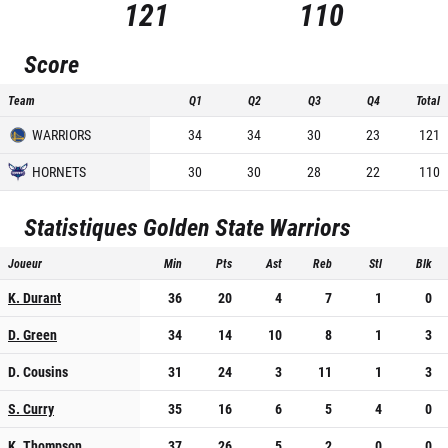
121
110
Score
Team
Q1
Q2
Q3
Q4
Total
WARRIORS
34
34
30
23
121
HORNETS
30
30
28
22
110
Statistiques
Golden State Warriors
Joueur
Min
Pts
Ast
Reb
Stl
Blk
K. Durant
36
20
4
7
1
0
D. Green
34
14
10
8
1
3
D. Cousins
31
24
3
11
1
3
S. Curry
35
16
6
5
4
0
K. Thompson
37
26
5
2
0
0