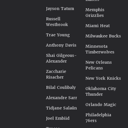
Jayson Tatum
Memphis
Grizzlies
Russell
Westbrook
Miami Heat
Trae Young
Milwaukee Bucks
Anthony Davis
Minnesota
Timberwolves
Shai Gilgeous-
Alexander
New Orleans
Pelicans
Zaccharie
Risacher
New York Knicks
Bilal Coulibaly
Oklahoma City
Thunder
Alexandre Sarr
Orlando Magic
Tidjane Salaün
Philadelphia
Joel Embiid
76ers