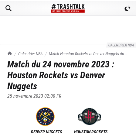
CALENDRIER NBA
TrashTalk Actu NBA
Calendrier NBA
Match
Houston Rockets
vs
Denver Nuggets
du
Match du
24 novembre 2023
:
24/11/2023
Houston Rockets
vs
Denver
Nuggets
25 novembre 2023 02:00
FR
DENVER NUGGETS
HOUSTON ROCKETS