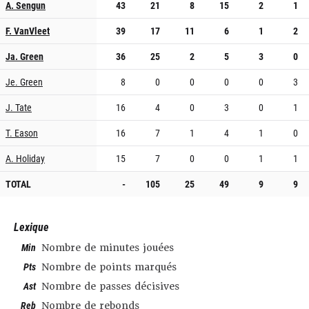
A. Sengun
43
21
8
15
2
1
F. VanVleet
39
17
11
6
1
2
Ja. Green
36
25
2
5
3
0
Je. Green
8
0
0
0
0
3
J. Tate
16
4
0
3
0
1
T. Eason
16
7
1
4
1
0
A. Holiday
15
7
0
0
1
1
TOTAL
-
105
25
49
9
9
Lexique
Min
Nombre de minutes jouées
Pts
Nombre de points marqués
Ast
Nombre de passes décisives
Reb
Nombre de rebonds