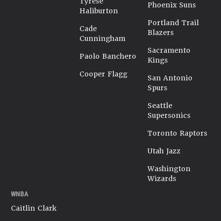
Tyrese
Phoenix Suns
Haliburton
Portland Trail
Cade
Blazers
Cunningham
Sacramento
Paolo Banchero
Kings
Cooper Flagg
San Antonio
Spurs
Seattle
Supersonics
Toronto Raptors
Utah Jazz
Washington
Wizards
WNBA
Caitlin Clark