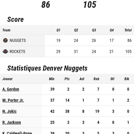
86
105
Score
Team
Q1
Q2
Q3
Q4
Total
NUGGETS
19
24
26
17
86
ROCKETS
29
31
24
21
105
Statistiques
Denver Nuggets
Joueur
Min
Pts
Ast
Reb
Stl
Blk
A. Gordon
39
2
2
7
0
0
M. Porter Jr.
37
14
1
7
1
2
N. Jokic
42
38
8
19
3
0
R. Jackson
25
2
3
4
0
1
K. Caldwell-Pope
39
20
3
5
3
0