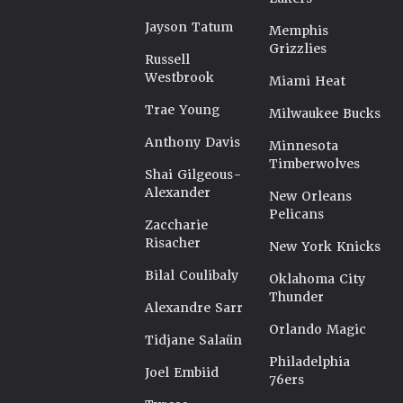
Jayson Tatum
Memphis
Grizzlies
Russell
Westbrook
Miami Heat
Trae Young
Milwaukee Bucks
Anthony Davis
Minnesota
Timberwolves
Shai Gilgeous-
Alexander
New Orleans
Pelicans
Zaccharie
Risacher
New York Knicks
Bilal Coulibaly
Oklahoma City
Thunder
Alexandre Sarr
Orlando Magic
Tidjane Salaün
Philadelphia
Joel Embiid
76ers