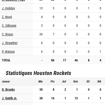
J. Holiday
13
3
0
0
1
0
Z. Nnaji
4
0
0
0
0
0
C. Gillespie
3
0
0
0
0
0
C. Braun
26
7
0
3
0
0
J. Strawther
6
0
0
0
0
0
P. Watson
6
0
0
1
0
1
TOTAL
-
86
17
46
8
4
Statistiques
Houston Rockets
Joueur
Min
Pts
Ast
Reb
Stl
Blk
D. Brooks
30
8
2
1
0
0
J. Smith Jr.
38
16
1
15
1
1