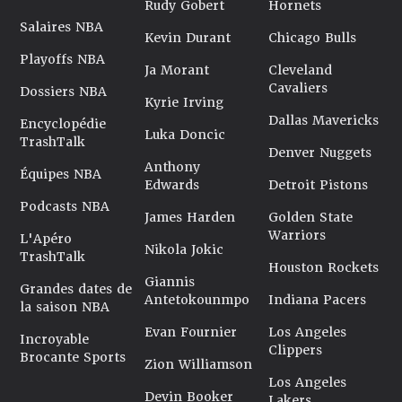
Rudy Gobert
Hornets
Salaires NBA
Kevin Durant
Chicago Bulls
Playoffs NBA
Ja Morant
Cleveland
Cavaliers
Dossiers NBA
Kyrie Irving
Dallas Mavericks
Encyclopédie
Luka Doncic
TrashTalk
Denver Nuggets
Anthony
Équipes NBA
Edwards
Detroit Pistons
Podcasts NBA
James Harden
Golden State
Warriors
L'Apéro
Nikola Jokic
TrashTalk
Houston Rockets
Giannis
Grandes dates de
Antetokounmpo
Indiana Pacers
la saison NBA
Evan Fournier
Los Angeles
Incroyable
Clippers
Brocante Sports
Zion Williamson
Los Angeles
Devin Booker
Lakers