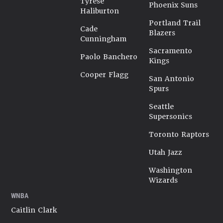
Tyrese
Phoenix Suns
Haliburton
Portland Trail
Cade
Blazers
Cunningham
Sacramento
Paolo Banchero
Kings
Cooper Flagg
San Antonio
Spurs
Seattle
Supersonics
Toronto Raptors
Utah Jazz
Washington
Wizards
WNBA
Caitlin Clark