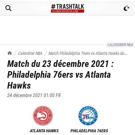
CALENDRIER NBA
TrashTalk Actu NBA
Calendrier NBA
Match
Philadelphia 76ers
vs
Atlanta Hawks
du
Match du
23 décembre 2021
:
23/12/2021
Philadelphia 76ers
vs
Atlanta
Hawks
24 décembre 2021 01:00
FR
ATLANTA HAWKS
PHILADELPHIA 76ERS