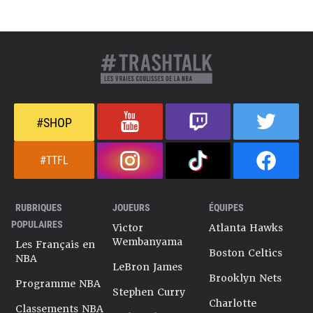
#SHOP
#TTFL
RUBRIQUES
JOUEURS
ÉQUIPES
POPULAIRES
Victor
Atlanta Hawks
Wembanyama
Les Français en
Boston Celtics
NBA
LeBron James
Brooklyn Nets
Programme NBA
Stephen Curry
Charlotte
Classements NBA