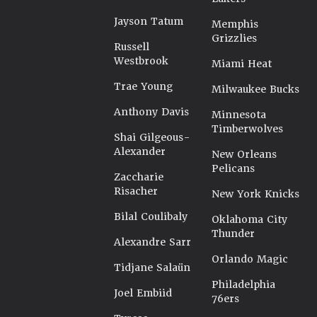
Jayson Tatum
Memphis
Grizzlies
Russell
Westbrook
Miami Heat
Trae Young
Milwaukee Bucks
Anthony Davis
Minnesota
Timberwolves
Shai Gilgeous-
Alexander
New Orleans
Pelicans
Zaccharie
Risacher
New York Knicks
Bilal Coulibaly
Oklahoma City
Thunder
Alexandre Sarr
Orlando Magic
Tidjane Salaün
Philadelphia
Joel Embiid
76ers