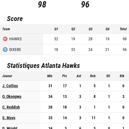
98
96
Score
Team
Q1
Q2
Q3
Q4
Total
HAWKS
32
19
28
19
98
SIXERS
18
33
24
21
96
Statistiques
Atlanta Hawks
Joueur
Min
Pts
Ast
Reb
Stl
Blk
J. Collins
31
17
1
5
1
0
O. Okongwu
34
13
3
8
1
3
C. Reddish
28
18
3
1
1
0
S. Mays
33
14
3
11
1
0
D. Wright
34
5
6
5
0
1