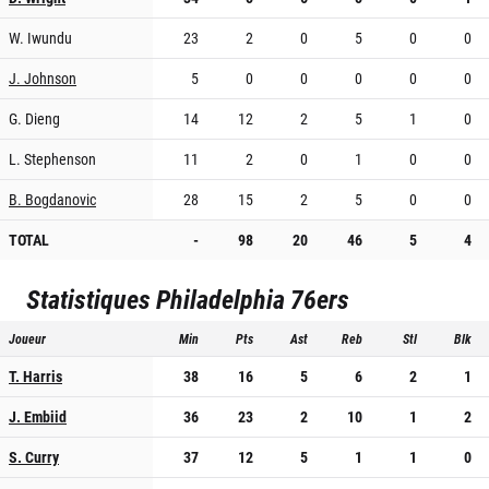
W. Iwundu
23
2
0
5
0
0
J. Johnson
5
0
0
0
0
0
G. Dieng
14
12
2
5
1
0
L. Stephenson
11
2
0
1
0
0
B. Bogdanovic
28
15
2
5
0
0
TOTAL
-
98
20
46
5
4
Statistiques
Philadelphia 76ers
Joueur
Min
Pts
Ast
Reb
Stl
Blk
T. Harris
38
16
5
6
2
1
J. Embiid
36
23
2
10
1
2
S. Curry
37
12
5
1
1
0