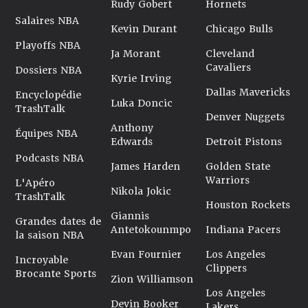
Rudy Gobert
Hornets
Salaires NBA
Kevin Durant
Chicago Bulls
Playoffs NBA
Ja Morant
Cleveland
Cavaliers
Dossiers NBA
Kyrie Irving
Dallas Mavericks
Encyclopédie
Luka Doncic
TrashTalk
Denver Nuggets
Anthony
Équipes NBA
Edwards
Detroit Pistons
Podcasts NBA
James Harden
Golden State
Warriors
L'Apéro
Nikola Jokic
TrashTalk
Houston Rockets
Giannis
Grandes dates de
Antetokounmpo
Indiana Pacers
la saison NBA
Evan Fournier
Los Angeles
Incroyable
Clippers
Brocante Sports
Zion Williamson
Los Angeles
Devin Booker
Lakers