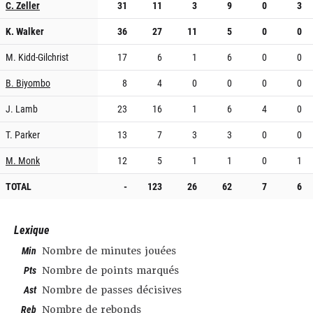
C. Zeller
31
11
3
9
0
3
K. Walker
36
27
11
5
0
0
M. Kidd-Gilchrist
17
6
1
6
0
0
B. Biyombo
8
4
0
0
0
0
J. Lamb
23
16
1
6
4
0
T. Parker
13
7
3
3
0
0
M. Monk
12
5
1
1
0
1
TOTAL
-
123
26
62
7
6
Lexique
Min
Nombre de minutes jouées
Pts
Nombre de points marqués
Ast
Nombre de passes décisives
Reb
Nombre de rebonds