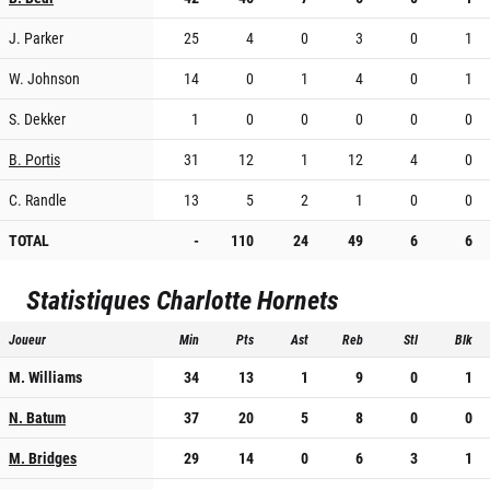
J. Parker
25
4
0
3
0
1
W. Johnson
14
0
1
4
0
1
S. Dekker
1
0
0
0
0
0
B. Portis
31
12
1
12
4
0
C. Randle
13
5
2
1
0
0
TOTAL
-
110
24
49
6
6
Statistiques
Charlotte Hornets
Joueur
Min
Pts
Ast
Reb
Stl
Blk
M. Williams
34
13
1
9
0
1
N. Batum
37
20
5
8
0
0
M. Bridges
29
14
0
6
3
1