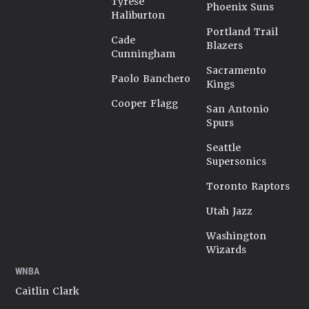
Tyrese
Phoenix Suns
Haliburton
Portland Trail
Cade
Blazers
Cunningham
Sacramento
Paolo Banchero
Kings
Cooper Flagg
San Antonio
Spurs
Seattle
Supersonics
Toronto Raptors
Utah Jazz
Washington
Wizards
WNBA
Caitlin Clark