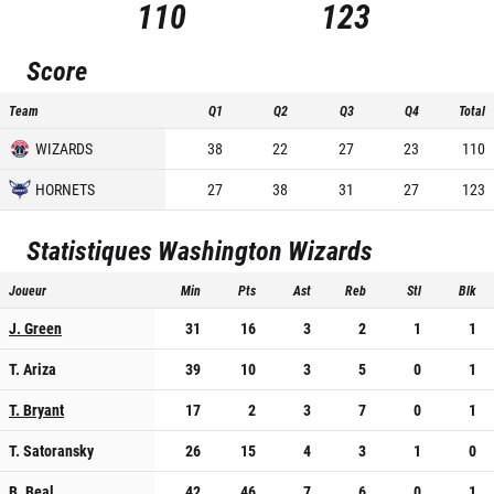
110
123
Score
Team
Q1
Q2
Q3
Q4
Total
WIZARDS
38
22
27
23
110
HORNETS
27
38
31
27
123
Statistiques
Washington Wizards
Joueur
Min
Pts
Ast
Reb
Stl
Blk
J. Green
31
16
3
2
1
1
T. Ariza
39
10
3
5
0
1
T. Bryant
17
2
3
7
0
1
T. Satoransky
26
15
4
3
1
0
B. Beal
42
46
7
6
0
1