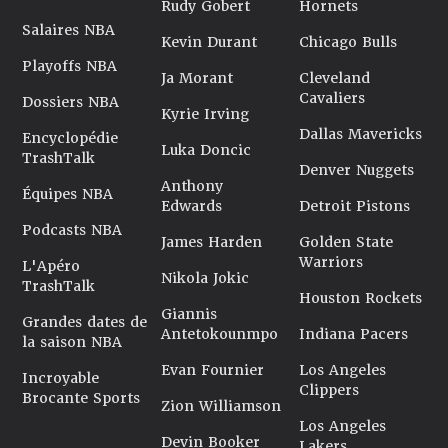
Rudy Gobert
Hornets
Salaires NBA
Kevin Durant
Chicago Bulls
Playoffs NBA
Ja Morant
Cleveland
Cavaliers
Dossiers NBA
Kyrie Irving
Dallas Mavericks
Encyclopédie
Luka Doncic
TrashTalk
Denver Nuggets
Anthony
Équipes NBA
Edwards
Detroit Pistons
Podcasts NBA
James Harden
Golden State
Warriors
L'Apéro
Nikola Jokic
TrashTalk
Houston Rockets
Giannis
Grandes dates de
Antetokounmpo
Indiana Pacers
la saison NBA
Evan Fournier
Los Angeles
Incroyable
Clippers
Brocante Sports
Zion Williamson
Los Angeles
Devin Booker
Lakers