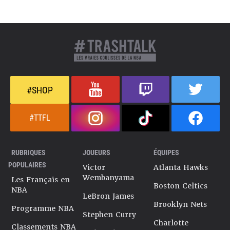
#SHOP
#TTFL
RUBRIQUES
JOUEURS
ÉQUIPES
POPULAIRES
Victor
Atlanta Hawks
Wembanyama
Les Français en
Boston Celtics
NBA
LeBron James
Brooklyn Nets
Programme NBA
Stephen Curry
Charlotte
Classements NBA