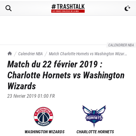
CALENDRIER NBA
TrashTalk Actu NBA
Calendrier NBA
Match
Charlotte Hornets
vs
Washington Wizards
Match du
22 février 2019
:
du
22/02/2019
Charlotte Hornets
vs
Washington
Wizards
23 février 2019 01:00
FR
WASHINGTON WIZARDS
CHARLOTTE HORNETS