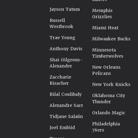
Jayson Tatum
Memphis
Grizzlies
Russell
Westbrook
Miami Heat
Trae Young
Milwaukee Bucks
Anthony Davis
Minnesota
Timberwolves
Shai Gilgeous-
Alexander
New Orleans
Pelicans
Zaccharie
Risacher
New York Knicks
Bilal Coulibaly
Oklahoma City
Thunder
Alexandre Sarr
Orlando Magic
Tidjane Salaün
Philadelphia
Joel Embiid
76ers