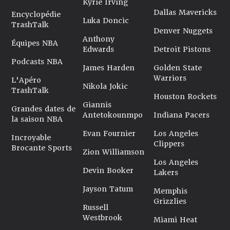
Kyrie Irving
Dallas Mavericks
Encyclopédie
Luka Doncic
TrashTalk
Denver Nuggets
Anthony
Équipes NBA
Edwards
Detroit Pistons
Podcasts NBA
James Harden
Golden State
Warriors
L'Apéro
Nikola Jokic
TrashTalk
Houston Rockets
Giannis
Grandes dates de
Antetokounmpo
Indiana Pacers
la saison NBA
Evan Fournier
Los Angeles
Incroyable
Clippers
Brocante Sports
Zion Williamson
Los Angeles
Devin Booker
Lakers
Jayson Tatum
Memphis
Grizzlies
Russell
Westbrook
Miami Heat