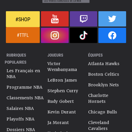
#SHOP
#TTFL
RUBRIQUES
JOUEURS
ÉQUIPES
POPULAIRES
Victor
Atlanta Hawks
Wembanyama
Les Français en
Boston Celtics
NBA
LeBron James
Brooklyn Nets
Programme NBA
Stephen Curry
Charlotte
Classements NBA
Rudy Gobert
Hornets
Salaires NBA
Kevin Durant
Chicago Bulls
Playoffs NBA
Ja Morant
Cleveland
Cavaliers
Dossiers NBA