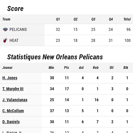
Score
Team
Q1
Q2
Q3
Q4
Total
PELICANS
32
15
25
24
96
HEAT
23
18
28
31
100
Statistiques
New Orleans Pelicans
Joueur
Min
Pts
Ast
Reb
Stl
Blk
H. Jones
30
11
4
4
2
1
T. Murphy III
34
17
0
1
3
0
J. Valanciunas
25
14
1
16
0
1
C. McCollum
37
13
5
1
0
0
D. Daniels
30
11
6
7
2
1
L. Nance Jr.
26
12
4
7
4
1