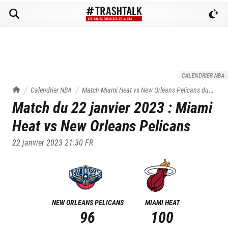
CALENDRIER NBA
TrashTalk Actu NBA
Calendrier NBA
Match
Miami Heat
vs
New Orleans Pelicans
du
Match du
22 janvier 2023
:
Miami
22/01/2023
Heat
vs
New Orleans Pelicans
22 janvier 2023 21:30
FR
NEW ORLEANS PELICANS
MIAMI HEAT
96
100