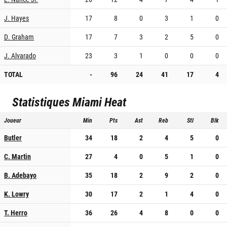
J. Hayes
17
8
0
3
1
0
D. Graham
17
7
3
2
5
0
J. Alvarado
23
3
1
0
0
0
TOTAL
-
96
24
41
17
4
Statistiques
Miami Heat
Joueur
Min
Pts
Ast
Reb
Stl
Blk
Butler
34
18
2
4
5
0
C. Martin
27
4
0
5
1
0
B. Adebayo
35
18
2
9
2
0
K. Lowry
30
17
2
1
4
0
T. Herro
36
26
4
8
0
0