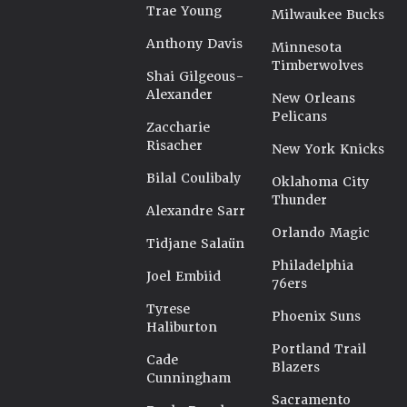
Trae Young
Milwaukee Bucks
Anthony Davis
Minnesota
Timberwolves
Shai Gilgeous-
Alexander
New Orleans
Pelicans
Zaccharie
Risacher
New York Knicks
Bilal Coulibaly
Oklahoma City
Thunder
Alexandre Sarr
Orlando Magic
Tidjane Salaün
Philadelphia
Joel Embiid
76ers
Tyrese
Phoenix Suns
Haliburton
Portland Trail
Cade
Blazers
Cunningham
Sacramento