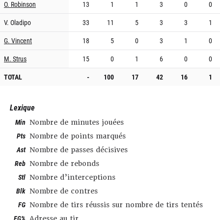
O. Robinson
13
1
1
3
0
0
V. Oladipo
33
11
5
3
3
1
G. Vincent
18
5
0
3
1
0
M. Strus
15
0
1
6
0
0
TOTAL
-
100
17
42
16
1
Lexique
Min
Nombre de minutes jouées
Pts
Nombre de points marqués
Ast
Nombre de passes décisives
Reb
Nombre de rebonds
Stl
Nombre d’interceptions
Blk
Nombre de contres
FG
Nombre de tirs réussis sur nombre de tirs tentés
FG%
Adresse au tir