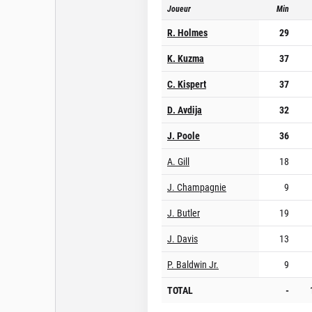
Joueur
Min
R. Holmes
29
K. Kuzma
37
C. Kispert
37
D. Avdija
32
J. Poole
36
A. Gill
18
J. Champagnie
9
J. Butler
19
J. Davis
13
P. Baldwin Jr.
9
TOTAL
-