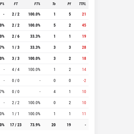
3P%
FT
FT%
To
Pf
TTFL
-
2 / 2
100.0%
1
5
21
.0%
2 / 2
100.0%
5
2
45
.0%
2 / 6
33.3%
1
1
19
.7%
1 / 3
33.3%
3
3
28
.0%
3 / 3
100.0%
3
2
18
-
4 / 4
100.0%
1
2
14
-
0 / 0
-
0
0
-2
.7%
0 / 0
-
4
1
10
-
2 / 2
100.0%
0
2
10
.0%
1 / 1
100.0%
1
1
11
.0%
17 / 23
73.9%
20
19
-