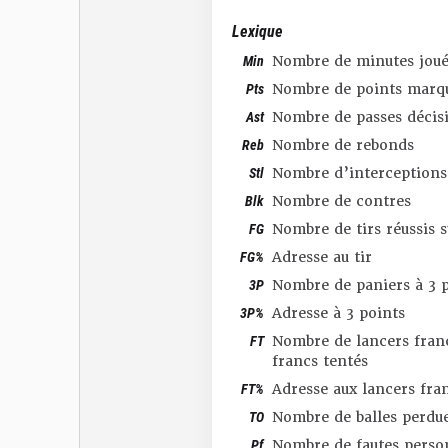
Lexique
Min
Nombre de minutes joué
Pts
Nombre de points marq
Ast
Nombre de passes décis
Reb
Nombre de rebonds
Stl
Nombre d’interceptions
Blk
Nombre de contres
FG
Nombre de tirs réussis 
FG%
Adresse au tir
3P
Nombre de paniers à 3 p
3P%
Adresse à 3 points
FT
Nombre de lancers franc
francs tentés
FT%
Adresse aux lancers fra
TO
Nombre de balles perdu
Pf
Nombre de fautes perso