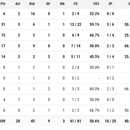
Pts
Ast
Reb
Stl
Blk
FG
FG%
3P
6
2
16
0
1
2 / 9
22.2%
0 / 0
31
5
6
1
1
13 / 22
59.1%
3 / 6
50
15
2
3
1
0
6 / 9
66.7%
1 / 4
25
17
5
9
0
0
7 / 14
50.0%
2 / 3
66
14
2
2
3
0
5 / 11
45.5%
1 / 4
25
8
1
2
1
0
2 / 4
50.0%
0 / 1
0
1
1
0
0
0 / 2
-
0 / 2
8
1
1
2
0
3 / 5
60.0%
2 / 3
66
4
1
3
0
0
1 / 2
50.0%
0 / 0
6
0
2
1
1
2 / 3
66.7%
1 / 2
50
109
20
45
9
3
41 / 81
50.6%
10 / 25
40