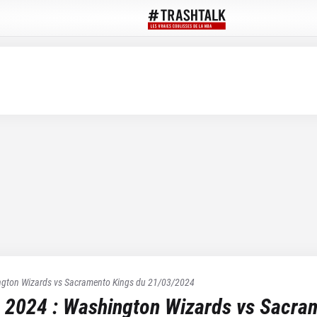
gton Wizards
vs
Sacramento Kings
du
21/03/2024
 2024
:
Washington Wizards
vs
Sacram