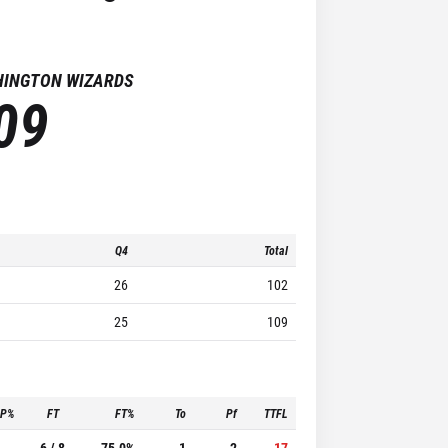
INGTON WIZARDS
09
Q4
Total
26
102
25
109
3P%
FT
FT%
To
Pf
TTFL
-
6 / 8
75.0%
1
2
17