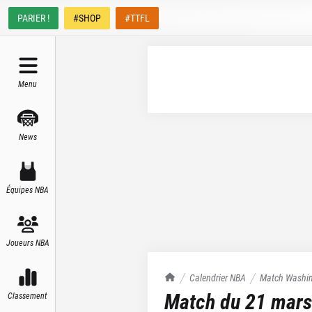
PARIER !
#SHOP
#TTFL
Menu
News
Équipes NBA
Joueurs NBA
TrashTalk Actu NBA
Calendrier NBA
Match
Washin
Match du
21 mars
Classement