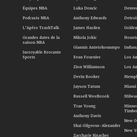
Équipes NBA
Luka Doncic
Denve
Podcasts NBA
Anthony Edwards
Detroi
L'Apéro TrashTalk
James Harden
Golden
Grandes dates de la
Nikola Jokic
Houst
saison NBA
Giannis Antetokounmpo
Indian
Incroyable Brocante
Sports
Evan Fournier
Los An
Zion Williamson
Los An
Devin Booker
Memphi
Jayson Tatum
Miami
Russell Westbrook
Milwa
Trae Young
Minne
Timbe
Anthony Davis
New Or
Shai Gilgeous-Alexander
New Y
Zaccharie Risacher