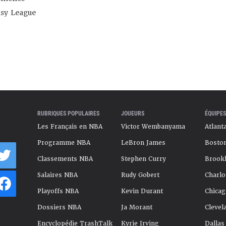
asy League
RUBRIQUES POPULAIRES
JOUEURS
ÉQUIPES
Les Français en NBA
Victor Wembanyama
Atlant
Programme NBA
LeBron James
Boston
Classements NBA
Stephen Curry
Brookl
Salaires NBA
Rudy Gobert
Charlo
Playoffs NBA
Kevin Durant
Chicag
Dossiers NBA
Ja Morant
Clevel
Encyclopédie TrashTalk
Kyrie Irving
Dallas