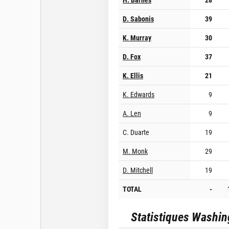
D. Sabonis
39
K. Murray
30
D. Fox
37
K. Ellis
21
K. Edwards
9
A. Len
9
C. Duarte
19
M. Monk
29
D. Mitchell
19
TOTAL
-
Statistiques
Washin