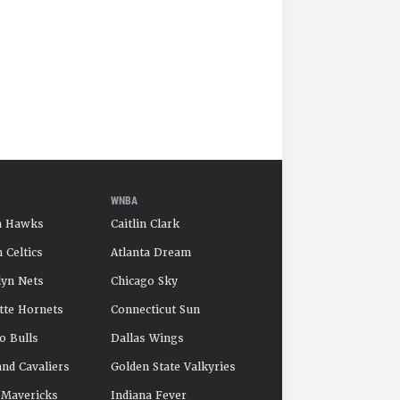
WNBA
a Hawks
Caitlin Clark
 Celtics
Atlanta Dream
yn Nets
Chicago Sky
tte Hornets
Connecticut Sun
o Bulls
Dallas Wings
and Cavaliers
Golden State Valkyries
 Mavericks
Indiana Fever