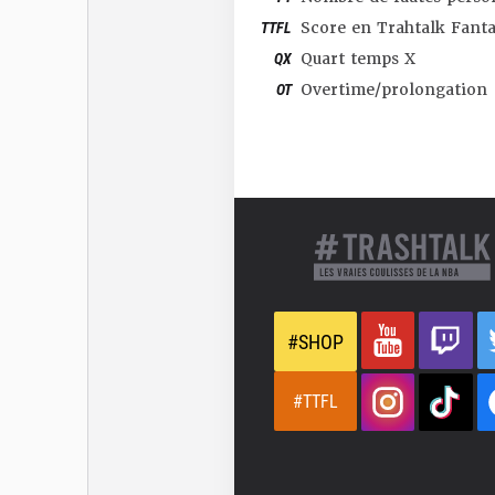
TTFL
Score en Trahtalk Fant
QX
Quart temps X
OT
Overtime/prolongation
#SHOP
#TTFL