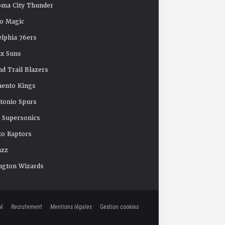
oma City Thunder
o Magic
elphia 76ers
x Suns
nd Trail Blazers
mento Kings
tonio Spurs
e Supersonics
o Raptors
azz
ngton Wizards
té
Recrutement
Mentions légales
Gestion cookies