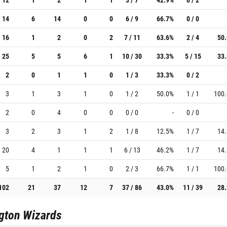
14
6
14
0
0
6 / 9
66.7%
0 / 0
16
1
2
0
2
7 / 11
63.6%
2 / 4
50
25
5
5
6
1
10 / 30
33.3%
5 / 15
33
2
0
1
1
0
1 / 3
33.3%
0 / 2
3
1
3
1
0
1 / 2
50.0%
1 / 1
100
2
0
4
0
0
0 / 0
-
0 / 0
3
2
3
1
2
1 / 8
12.5%
1 / 7
14
20
4
1
1
1
6 / 13
46.2%
1 / 7
14
5
1
2
1
0
2 / 3
66.7%
1 / 1
100
102
21
37
12
7
37 / 86
43.0%
11 / 39
28
gton Wizards