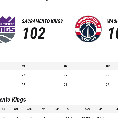
SACRAMENTO KINGS
WASH
102
1
Q1
Q2
Q3
27
27
22
35
21
28
ento Kings
Pts
Ast
Reb
Stl
Blk
FG
FG%
3P
12
1
2
1
1
3 / 7
42.9%
0 / 2