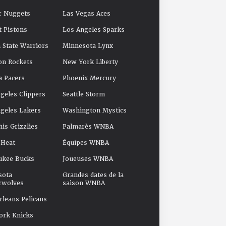
r Nuggets
Las Vegas Aces
t Pistons
Los Angeles Sparks
 State Warriors
Minnesota Lynx
on Rockets
New York Liberty
a Pacers
Phoenix Mercury
geles Clippers
Seattle Storm
geles Lakers
Washington Mystics
s Grizzlies
Palmarès WNBA
 Heat
Équipes WNBA
ukee Bucks
Joueuses WNBA
sota
Grandes dates de la
rwolves
saison WNBA
leans Pelicans
ork Knicks