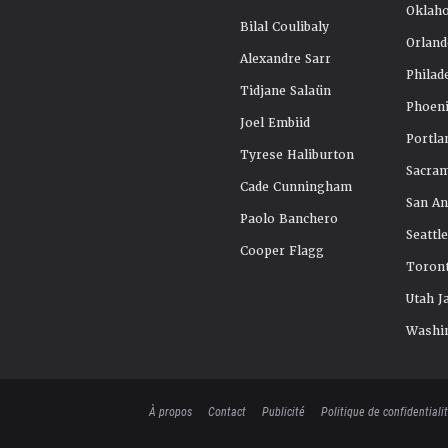
Oklah
Bilal Coulibaly
Orland
Alexandre Sarr
Philad
Tidjane Salaün
Phoeni
Joel Embiid
Portla
Tyrese Haliburton
Sacra
Cade Cunningham
San An
Paolo Banchero
Seattl
Cooper Flagg
Toront
Utah J
Washi
À propos
Contact
Publicité
Politique de confidentiali