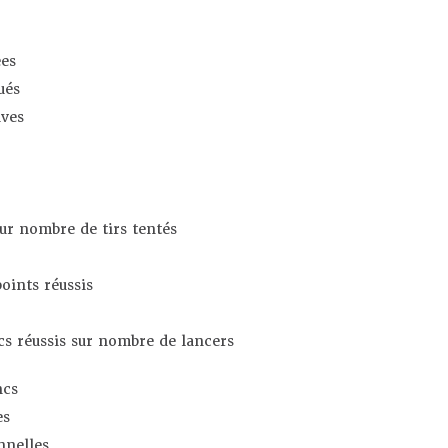
es
ués
ives
sur nombre de tirs tentés
oints réussis
s réussis sur nombre de lancers
ncs
es
nnelles