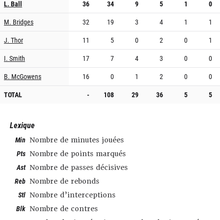
L. Ball
36
34
9
5
1
0
M. Bridges
32
19
3
4
1
1
J. Thor
11
5
0
2
0
1
I. Smith
17
7
4
3
0
0
B. McGowens
16
0
1
2
0
0
TOTAL
-
108
29
36
5
5
Lexique
Min
Nombre de minutes jouées
Pts
Nombre de points marqués
Ast
Nombre de passes décisives
Reb
Nombre de rebonds
Stl
Nombre d’interceptions
Blk
Nombre de contres