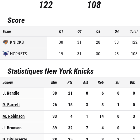
122
108
Score
Team
Q1
Q2
Q3
Q4
Total
KNICKS
30
31
28
33
122
HORNETS
19
31
30
28
108
Statistiques
New York Knicks
Joueur
Min
Pts
Ast
Reb
Stl
Blk
J. Randle
38
21
8
6
0
0
R. Barrett
26
15
3
3
1
0
M. Robinson
33
4
1
14
0
3
J. Brunson
39
32
7
4
0
0
D. DiVincenzo
28
25
3
3
3
1