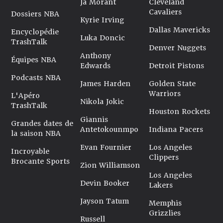
Ja Morant
Cleveland
Cavaliers
Dossiers NBA
Kyrie Irving
Dallas Mavericks
Encyclopédie
Luka Doncic
TrashTalk
Denver Nuggets
Anthony
Équipes NBA
Edwards
Detroit Pistons
Podcasts NBA
James Harden
Golden State
Warriors
L'Apéro
Nikola Jokic
TrashTalk
Houston Rockets
Giannis
Grandes dates de
Antetokounmpo
Indiana Pacers
la saison NBA
Evan Fournier
Los Angeles
Incroyable
Clippers
Brocante Sports
Zion Williamson
Los Angeles
Devin Booker
Lakers
Jayson Tatum
Memphis
Grizzlies
Russell