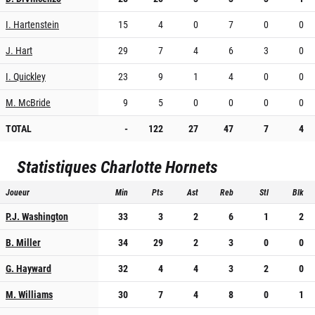
I. Hartenstein
15
4
0
7
0
0
J. Hart
29
7
4
6
3
0
I. Quickley
23
9
1
4
0
0
M. McBride
9
5
0
0
0
0
TOTAL
-
122
27
47
7
4
Statistiques
Charlotte Hornets
Joueur
Min
Pts
Ast
Reb
Stl
Blk
P.J. Washington
33
3
2
6
1
2
B. Miller
34
29
2
3
0
0
G. Hayward
32
4
4
3
2
0
M. Williams
30
7
4
8
0
1