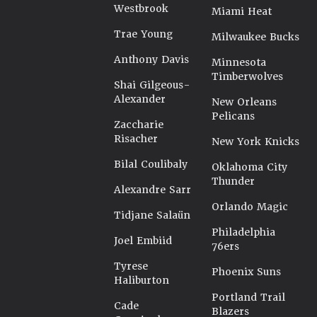
Westbrook
Miami Heat
Trae Young
Milwaukee Bucks
Anthony Davis
Minnesota
Timberwolves
Shai Gilgeous-
Alexander
New Orleans
Pelicans
Zaccharie
Risacher
New York Knicks
Bilal Coulibaly
Oklahoma City
Thunder
Alexandre Sarr
Orlando Magic
Tidjane Salaün
Philadelphia
Joel Embiid
76ers
Tyrese
Phoenix Suns
Haliburton
Portland Trail
Cade
Blazers