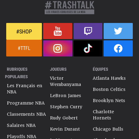
#SHOP
#TTFL
RUBRIQUES
JOUEURS
ÉQUIPES
POPULAIRES
Victor
Atlanta Hawks
Wembanyama
Les Français en
Boston Celtics
NBA
LeBron James
Brooklyn Nets
Programme NBA
Stephen Curry
Charlotte
Classements NBA
Rudy Gobert
Hornets
Salaires NBA
Kevin Durant
Chicago Bulls
Playoffs NBA