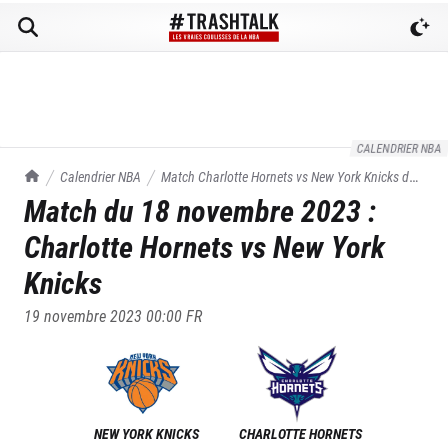
CALENDRIER NBA
TrashTalk Actu NBA
Calendrier NBA
Match
Charlotte Hornets
vs
New York Knicks
du
Match du
18 novembre 2023
:
18/11/2023
Charlotte Hornets
vs
New York
Knicks
19 novembre 2023 00:00
FR
NEW YORK KNICKS
CHARLOTTE HORNETS