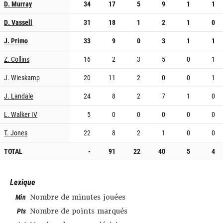
D. Murray
34
17
5
9
1
1
D. Vassell
31
18
1
2
1
0
J. Primo
33
9
0
3
1
1
Z. Collins
16
2
3
5
0
1
J. Wieskamp
20
11
2
0
0
1
J. Landale
24
8
2
7
1
0
L. Walker IV
5
0
0
0
0
0
T. Jones
22
8
2
1
0
0
TOTAL
-
91
22
40
5
4
Lexique
Min
Nombre de minutes jouées
Pts
Nombre de points marqués