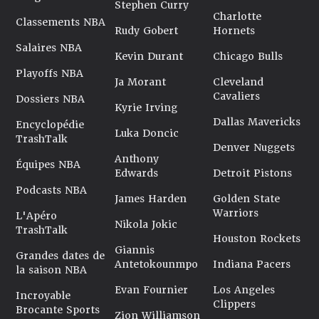
Stephen Curry
Charlotte
Classements NBA
Rudy Gobert
Hornets
Salaires NBA
Kevin Durant
Chicago Bulls
Playoffs NBA
Ja Morant
Cleveland
Cavaliers
Dossiers NBA
Kyrie Irving
Dallas Mavericks
Encyclopédie
Luka Doncic
TrashTalk
Denver Nuggets
Anthony
Équipes NBA
Edwards
Detroit Pistons
Podcasts NBA
James Harden
Golden State
Warriors
L'Apéro
Nikola Jokic
TrashTalk
Houston Rockets
Giannis
Grandes dates de
Antetokounmpo
Indiana Pacers
la saison NBA
Evan Fournier
Los Angeles
Incroyable
Clippers
Brocante Sports
Zion Williamson