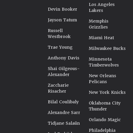
Los Angeles
Devin Booker
Lakers
Jayson Tatum
Memphis
Grizzlies
Russell
Westbrook
Miami Heat
Trae Young
Milwaukee Bucks
Anthony Davis
Minnesota
Timberwolves
Shai Gilgeous-
Alexander
New Orleans
Pelicans
Zaccharie
Risacher
New York Knicks
Bilal Coulibaly
Oklahoma City
Thunder
Alexandre Sarr
Orlando Magic
Tidjane Salaün
Philadelphia