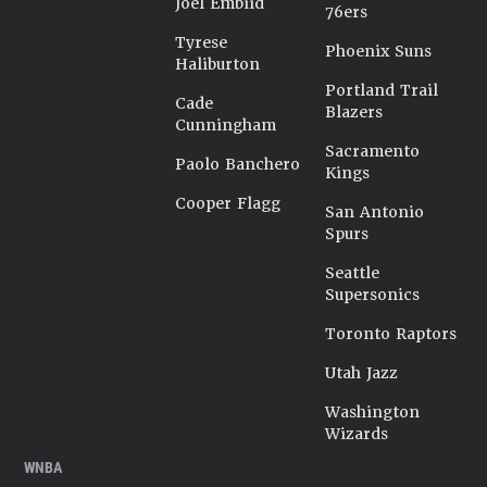
Joel Embiid
76ers
Tyrese
Phoenix Suns
Haliburton
Portland Trail
Cade
Blazers
Cunningham
Sacramento
Paolo Banchero
Kings
Cooper Flagg
San Antonio
Spurs
Seattle
Supersonics
Toronto Raptors
Utah Jazz
Washington
Wizards
WNBA