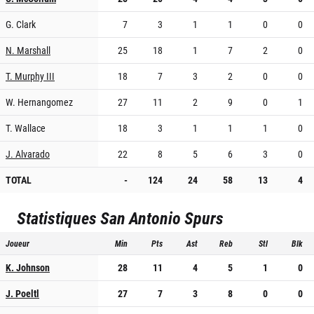
G. Clark
7
3
1
1
0
0
N. Marshall
25
18
1
7
2
0
T. Murphy III
18
7
3
2
0
0
W. Hernangomez
27
11
2
9
0
1
T. Wallace
18
3
1
1
1
0
J. Alvarado
22
8
5
6
3
0
TOTAL
-
124
24
58
13
4
Statistiques
San Antonio Spurs
Joueur
Min
Pts
Ast
Reb
Stl
Blk
K. Johnson
28
11
4
5
1
0
J. Poeltl
27
7
3
8
0
0