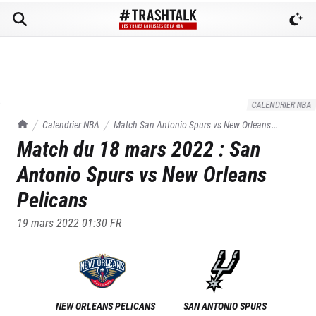
CALENDRIER NBA
TrashTalk Actu NBA
Calendrier NBA
Match
San Antonio Spurs
vs
New Orleans
Match du
18 mars 2022
:
San
Pelicans
du
18/03/2022
Antonio Spurs
vs
New Orleans
Pelicans
19 mars 2022 01:30
FR
NEW ORLEANS PELICANS
SAN ANTONIO SPURS