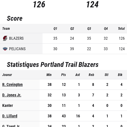
126
124
Score
Team
Q1
Q2
Q3
Q4
Total
BLAZERS
35
24
35
32
126
PELICANS
30
39
22
33
124
Statistiques
Portland Trail Blazers
Joueur
Min
Pts
Ast
Reb
Stl
Blk
R. Covington
38
12
1
8
2
4
D. Jones Jr.
32
13
3
7
2
2
Kanter
30
11
1
4
0
0
D. Lillard
38
43
16
4
1
1
G. Trent Jr.
34
23
1
2
1
0