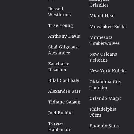
Grizzlies
Russell
Westbrook
Miami Heat
Trae Young
Milwaukee Bucks
Anthony Davis
Minnesota
Timberwolves
Shai Gilgeous-
Alexander
New Orleans
Pelicans
Zaccharie
Risacher
New York Knicks
Bilal Coulibaly
Oklahoma City
Thunder
Alexandre Sarr
Orlando Magic
Tidjane Salaün
Philadelphia
Joel Embiid
76ers
Tyrese
Phoenix Suns
Haliburton