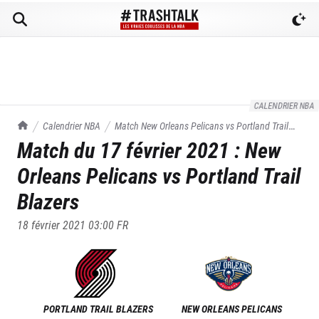
CALENDRIER NBA
TrashTalk Actu NBA
Calendrier NBA
Match
New Orleans Pelicans
vs
Portland Trail
Match du
17 février 2021
:
New
Blazers
du
17/02/2021
Orleans Pelicans
vs
Portland Trail
Blazers
18 février 2021 03:00
FR
PORTLAND TRAIL BLAZERS
NEW ORLEANS PELICANS