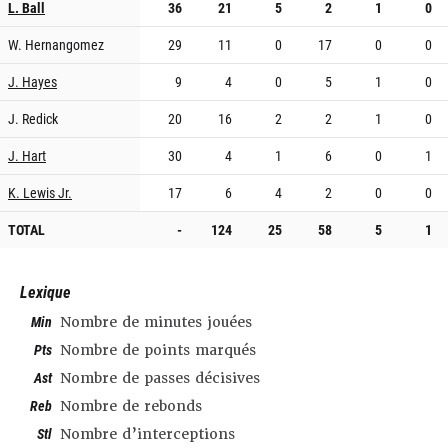
L. Ball
36
21
5
2
1
0
W. Hernangomez
29
11
0
17
0
0
J. Hayes
9
4
0
5
1
0
J. Redick
20
16
2
2
1
0
J. Hart
30
4
1
6
0
1
K. Lewis Jr.
17
6
4
2
0
0
TOTAL
-
124
25
58
5
1
Lexique
Min
Nombre de minutes jouées
Pts
Nombre de points marqués
Ast
Nombre de passes décisives
Reb
Nombre de rebonds
Stl
Nombre d’interceptions