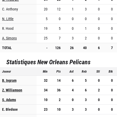
C. Anthony
20
12
1
3
0
0
N. Little
5
0
0
0
0
0
R. Hood
19
5
0
1
0
0
A. Simons
25
7
3
2
0
0
TOTAL
-
126
26
40
6
7
Statistiques
New Orleans Pelicans
Joueur
Min
Pts
Ast
Reb
Stl
Blk
B. Ingram
32
14
6
5
0
0
Z. Williamson
34
36
4
6
2
0
S. Adams
10
2
0
3
0
0
E. Bledsoe
23
10
3
3
0
0