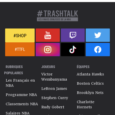
#SHOP
#TTFL
RUBRIQUES
JOUEURS
ÉQUIPES
POPULAIRES
Victor
Atlanta Hawks
Wembanyama
Les Français en
Boston Celtics
NBA
LeBron James
Brooklyn Nets
Programme NBA
Stephen Curry
Charlotte
Classements NBA
Rudy Gobert
Hornets
Salaires NBA