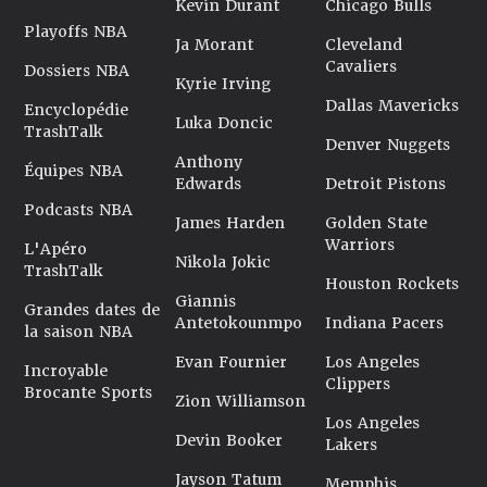
Kevin Durant
Chicago Bulls
Playoffs NBA
Ja Morant
Cleveland
Cavaliers
Dossiers NBA
Kyrie Irving
Dallas Mavericks
Encyclopédie
Luka Doncic
TrashTalk
Denver Nuggets
Anthony
Équipes NBA
Edwards
Detroit Pistons
Podcasts NBA
James Harden
Golden State
Warriors
L'Apéro
Nikola Jokic
TrashTalk
Houston Rockets
Giannis
Grandes dates de
Antetokounmpo
Indiana Pacers
la saison NBA
Evan Fournier
Los Angeles
Incroyable
Clippers
Brocante Sports
Zion Williamson
Los Angeles
Devin Booker
Lakers
Jayson Tatum
Memphis