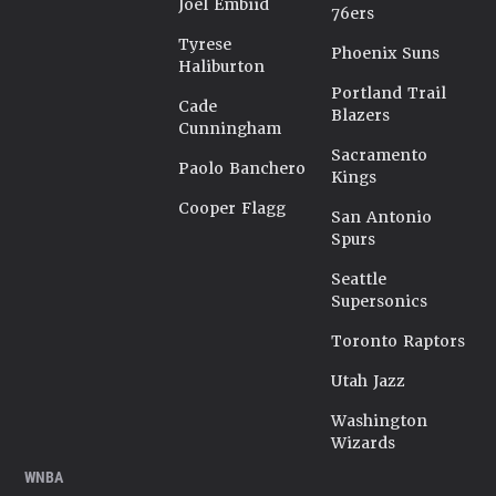
Joel Embiid
76ers
Tyrese
Phoenix Suns
Haliburton
Portland Trail
Cade
Blazers
Cunningham
Sacramento
Paolo Banchero
Kings
Cooper Flagg
San Antonio
Spurs
Seattle
Supersonics
Toronto Raptors
Utah Jazz
Washington
Wizards
WNBA