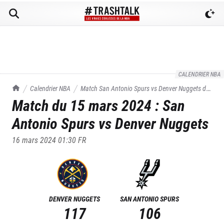
CALENDRIER NBA
TrashTalk Actu NBA
Calendrier NBA
Match
San Antonio Spurs
vs
Denver Nuggets
du
Match du
15 mars 2024
:
San
15/03/2024
Antonio Spurs
vs
Denver Nuggets
16 mars 2024 01:30
FR
DENVER NUGGETS
SAN ANTONIO SPURS
117
106