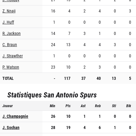
Z. Nnaji
16
4
2
4
0
3
J. Huff
1
0
0
0
0
0
R. Jackson
14
7
3
1
0
0
C. Braun
24
13
4
4
3
0
J. Strawther
1
0
0
0
0
0
P. Watson
23
10
2
3
0
0
TOTAL
-
117
37
40
13
5
Statistiques
San Antonio Spurs
Joueur
Min
Pts
Ast
Reb
Stl
Blk
J. Champagnie
26
10
1
1
0
0
J. Sochan
28
19
4
6
1
0