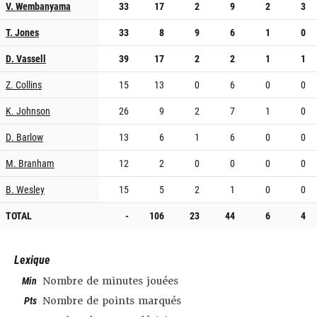
V. Wembanyama
33
17
2
9
2
3
T. Jones
33
8
9
6
1
0
D. Vassell
39
17
2
2
1
1
Z. Collins
15
13
0
6
0
0
K. Johnson
26
9
2
7
1
0
D. Barlow
13
6
1
6
0
0
M. Branham
12
2
0
0
0
0
B. Wesley
15
5
2
1
0
0
TOTAL
-
106
23
44
6
4
Lexique
Min
Nombre de minutes jouées
Pts
Nombre de points marqués