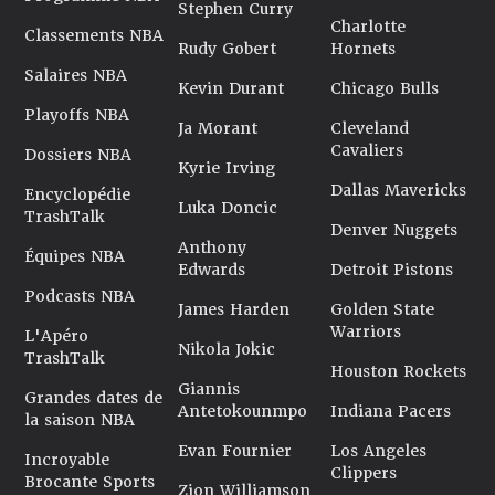
Stephen Curry
Charlotte
Classements NBA
Rudy Gobert
Hornets
Salaires NBA
Kevin Durant
Chicago Bulls
Playoffs NBA
Ja Morant
Cleveland
Cavaliers
Dossiers NBA
Kyrie Irving
Dallas Mavericks
Encyclopédie
Luka Doncic
TrashTalk
Denver Nuggets
Anthony
Équipes NBA
Edwards
Detroit Pistons
Podcasts NBA
James Harden
Golden State
Warriors
L'Apéro
Nikola Jokic
TrashTalk
Houston Rockets
Giannis
Grandes dates de
Antetokounmpo
Indiana Pacers
la saison NBA
Evan Fournier
Los Angeles
Incroyable
Clippers
Brocante Sports
Zion Williamson