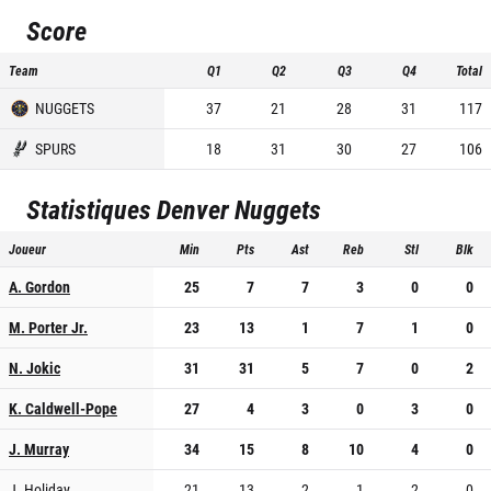
Score
Team
Q1
Q2
Q3
Q4
Total
NUGGETS
37
21
28
31
117
SPURS
18
31
30
27
106
Statistiques
Denver Nuggets
Joueur
Min
Pts
Ast
Reb
Stl
Blk
A. Gordon
25
7
7
3
0
0
M. Porter Jr.
23
13
1
7
1
0
N. Jokic
31
31
5
7
0
2
K. Caldwell-Pope
27
4
3
0
3
0
J. Murray
34
15
8
10
4
0
J. Holiday
21
13
2
1
2
0