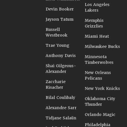
Los Angeles
Devin Booker
Lakers
Jayson Tatum
Memphis
Grizzlies
Russell
Westbrook
Miami Heat
Trae Young
Milwaukee Bucks
Anthony Davis
Minnesota
Timberwolves
Shai Gilgeous-
Alexander
New Orleans
Pelicans
Zaccharie
Risacher
New York Knicks
Bilal Coulibaly
Oklahoma City
Thunder
Alexandre Sarr
Orlando Magic
Tidjane Salaün
Philadelphia