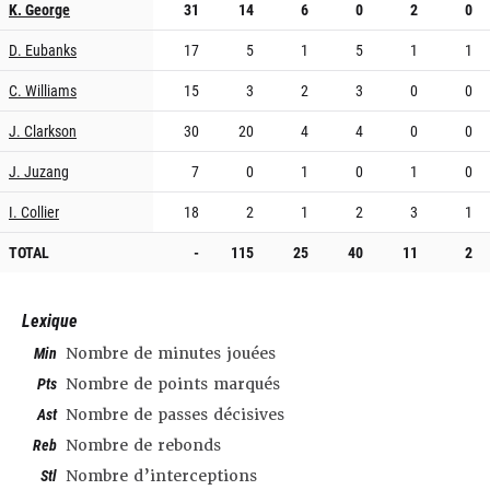
K. George
31
14
6
0
2
0
D. Eubanks
17
5
1
5
1
1
C. Williams
15
3
2
3
0
0
J. Clarkson
30
20
4
4
0
0
J. Juzang
7
0
1
0
1
0
I. Collier
18
2
1
2
3
1
TOTAL
-
115
25
40
11
2
Lexique
Min
Nombre de minutes jouées
Pts
Nombre de points marqués
Ast
Nombre de passes décisives
Reb
Nombre de rebonds
Stl
Nombre d’interceptions