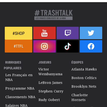
#SHOP
#TTFL
RUBRIQUES
JOUEURS
ÉQUIPES
POPULAIRES
Victor
Atlanta Hawks
Wembanyama
Les Français en
Boston Celtics
NBA
LeBron James
Brooklyn Nets
Programme NBA
Stephen Curry
Charlotte
Classements NBA
Rudy Gobert
Hornets
Salaires NBA