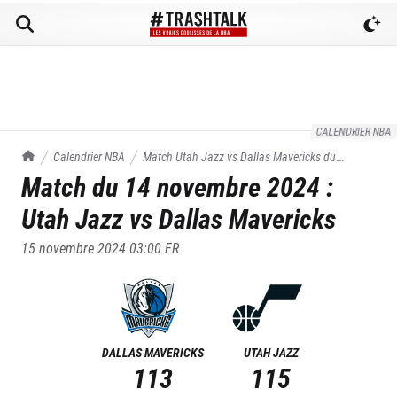
CALENDRIER NBA
TrashTalk Actu NBA
Calendrier NBA
Match
Utah Jazz
vs
Dallas Mavericks
du
Match du
14 novembre 2024
:
14/11/2024
Utah Jazz
vs
Dallas Mavericks
15 novembre 2024 03:00
FR
DALLAS MAVERICKS
UTAH JAZZ
113
115