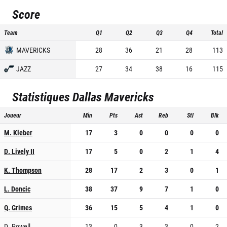
Score
Team
Q1
Q2
Q3
Q4
Total
MAVERICKS
28
36
21
28
113
JAZZ
27
34
38
16
115
Statistiques
Dallas Mavericks
Joueur
Min
Pts
Ast
Reb
Stl
Blk
M. Kleber
17
3
0
0
0
0
D. Lively II
17
5
0
2
1
4
K. Thompson
28
17
2
3
0
1
L. Doncic
38
37
9
7
1
0
Q. Grimes
36
15
5
4
1
0
D. Powell
13
0
3
3
0
2