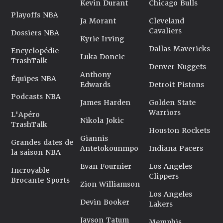
Kevin Durant
Chicago Bulls
Playoffs NBA
Ja Morant
Cleveland
Cavaliers
Dossiers NBA
Kyrie Irving
Dallas Mavericks
Encyclopédie
Luka Doncic
TrashTalk
Denver Nuggets
Anthony
Équipes NBA
Edwards
Detroit Pistons
Podcasts NBA
James Harden
Golden State
Warriors
L'Apéro
Nikola Jokic
TrashTalk
Houston Rockets
Giannis
Grandes dates de
Antetokounmpo
Indiana Pacers
la saison NBA
Evan Fournier
Los Angeles
Incroyable
Clippers
Brocante Sports
Zion Williamson
Los Angeles
Devin Booker
Lakers
Jayson Tatum
Memphis