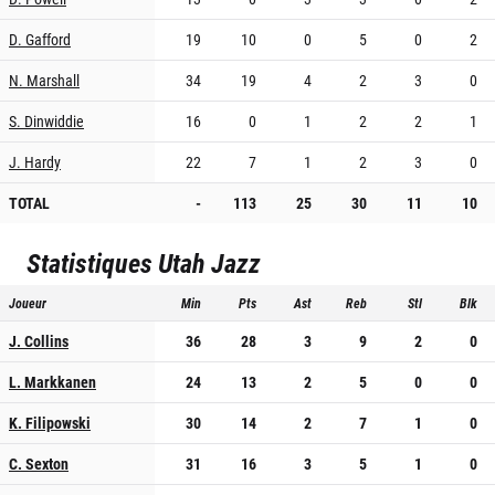
D. Gafford
19
10
0
5
0
2
N. Marshall
34
19
4
2
3
0
S. Dinwiddie
16
0
1
2
2
1
J. Hardy
22
7
1
2
3
0
TOTAL
-
113
25
30
11
10
Statistiques
Utah Jazz
Joueur
Min
Pts
Ast
Reb
Stl
Blk
J. Collins
36
28
3
9
2
0
L. Markkanen
24
13
2
5
0
0
K. Filipowski
30
14
2
7
1
0
C. Sexton
31
16
3
5
1
0