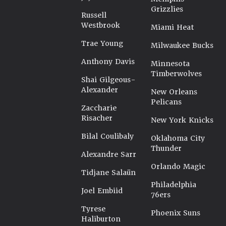
Grizzlies
Russell
Westbrook
Miami Heat
Trae Young
Milwaukee Bucks
Anthony Davis
Minnesota
Timberwolves
Shai Gilgeous-
Alexander
New Orleans
Pelicans
Zaccharie
Risacher
New York Knicks
Bilal Coulibaly
Oklahoma City
Thunder
Alexandre Sarr
Orlando Magic
Tidjane Salaün
Philadelphia
Joel Embiid
76ers
Tyrese
Phoenix Suns
Haliburton