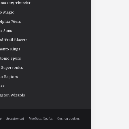
oma City Thunder
o Magic
elphia 76ers
x Suns
nd Trail Blazers
mento Kings
tonio Spurs
e Supersonics
o Raptors
azz
ngton Wizards
té
Recrutement
Mentions légales
Gestion cookies