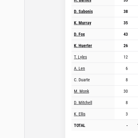
D. Sabonis
38
K. Murray
35
D. Fox
43
K. Huerter
26
T. Lyles
12
A. Len
6
C. Duarte
8
M. Monk
30
D. Mitchell
8
K. Ellis
3
TOTAL
-