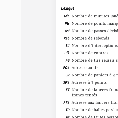
Lexique
Min
Nombre de minutes joué
Pts
Nombre de points marq
Ast
Nombre de passes décis
Reb
Nombre de rebonds
Stl
Nombre d’interceptions
Blk
Nombre de contres
FG
Nombre de tirs réussis 
FG%
Adresse au tir
3P
Nombre de paniers à 3 p
3P%
Adresse à 3 points
FT
Nombre de lancers franc
francs tentés
FT%
Adresse aux lancers fra
TO
Nombre de balles perdu
Pf
Nombre de fautes perso