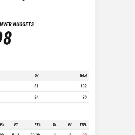
NVER NUGGETS
98
Q4
Total
31
102
24
98
3P%
FT
FT%
To
Pf
TTFL
.0%
5 / 6
83.3%
1
2
32