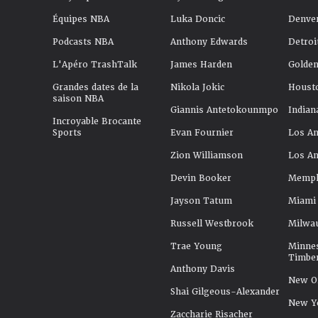
Équipes NBA
Luka Doncic
Denve
Podcasts NBA
Anthony Edwards
Detroi
L'Apéro TrashTalk
James Harden
Golden
Grandes dates de la
Nikola Jokic
Houst
saison NBA
Giannis Antetokounmpo
Indian
Incroyable Brocante
Sports
Evan Fournier
Los An
Zion Williamson
Los An
Devin Booker
Memphi
Jayson Tatum
Miami
Russell Westbrook
Milwa
Trae Young
Minne
Timbe
Anthony Davis
New Or
Shai Gilgeous-Alexander
New Y
Zaccharie Risacher