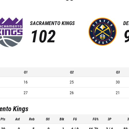
SACRAMENTO KINGS
DE
102
Q1
Q2
Q3
16
25
30
27
26
21
ento Kings
Pts
Ast
Reb
Stl
Blk
FG
FG%
3P
20
0
5
0
1
6 / 9
66.7%
3 / 6
50