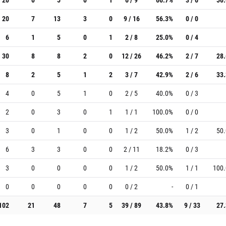
20
7
13
3
0
9 / 16
56.3%
0 / 0
6
1
5
0
1
2 / 8
25.0%
0 / 4
30
8
8
2
0
12 / 26
46.2%
2 / 7
28
8
2
5
1
2
3 / 7
42.9%
2 / 6
33
4
0
5
1
0
2 / 5
40.0%
0 / 3
2
0
3
0
1
1 / 1
100.0%
0 / 0
3
0
1
0
0
1 / 2
50.0%
1 / 2
50
6
3
3
0
0
2 / 11
18.2%
0 / 3
3
0
0
0
0
1 / 2
50.0%
1 / 1
100
0
0
0
0
0
0 / 2
-
0 / 1
102
21
48
7
5
39 / 89
43.8%
9 / 33
27