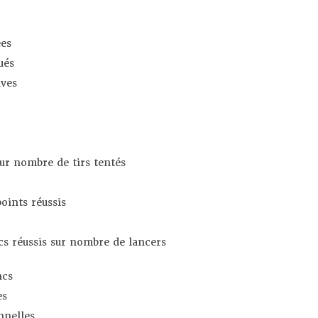
es
ués
ives
sur nombre de tirs tentés
oints réussis
s réussis sur nombre de lancers
ncs
es
nnelles