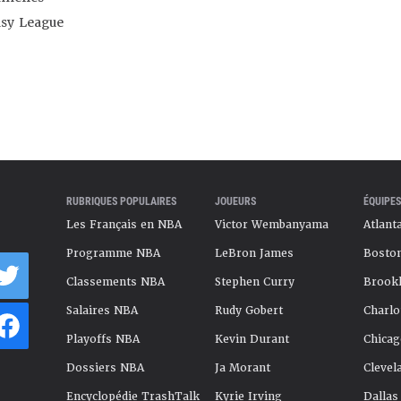
asy League
RUBRIQUES POPULAIRES
JOUEURS
ÉQUIPES
Les Français en NBA
Victor Wembanyama
Atlant
Programme NBA
LeBron James
Boston
Classements NBA
Stephen Curry
Brookl
Salaires NBA
Rudy Gobert
Charlo
Playoffs NBA
Kevin Durant
Chicag
Dossiers NBA
Ja Morant
Clevel
Encyclopédie TrashTalk
Kyrie Irving
Dallas