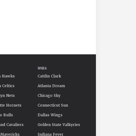
WNBA
a Hawks
Caitlin Clark
 Celtics
Atlanta Dream
yn Nets
Chicago Sky
tte Hornets
Connecticut Sun
o Bulls
Dallas Wings
and Cavaliers
Golden State Valkyries
 Mavericks
Indiana Fever