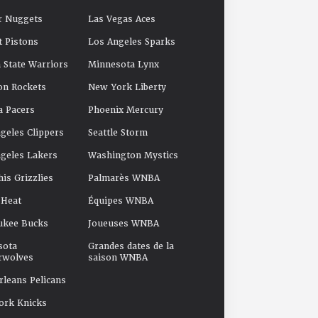
r Nuggets
Las Vegas Aces
t Pistons
Los Angeles Sparks
 State Warriors
Minnesota Lynx
on Rockets
New York Liberty
a Pacers
Phoenix Mercury
geles Clippers
Seattle Storm
geles Lakers
Washington Mystics
s Grizzlies
Palmarès WNBA
 Heat
Équipes WNBA
ukee Bucks
Joueuses WNBA
sota
Grandes dates de la
rwolves
saison WNBA
leans Pelicans
ork Knicks