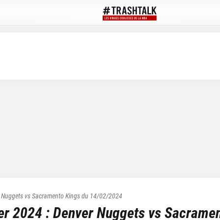
 Nuggets
vs
Sacramento Kings
du
14/02/2024
ier 2024
:
Denver Nuggets
vs
Sacramen