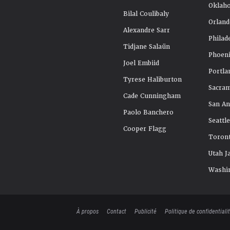
Oklah
Bilal Coulibaly
Orland
Alexandre Sarr
Philad
Tidjane Salaün
Phoeni
Joel Embiid
Portla
Tyrese Haliburton
Sacra
Cade Cunningham
San An
Paolo Banchero
Seattl
Cooper Flagg
Toront
Utah J
Washi
À propos
Contact
Publicité
Politique de confidentiali