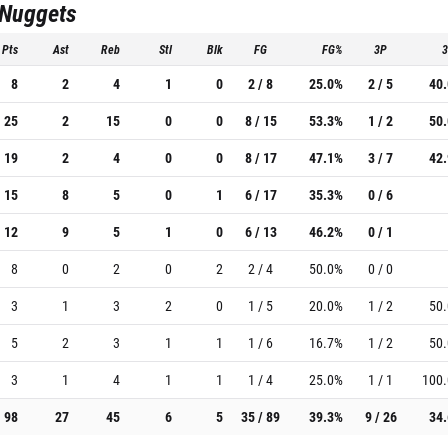
 Nuggets
Pts
Ast
Reb
Stl
Blk
FG
FG%
3P
8
2
4
1
0
2 / 8
25.0%
2 / 5
40
25
2
15
0
0
8 / 15
53.3%
1 / 2
50
19
2
4
0
0
8 / 17
47.1%
3 / 7
42
15
8
5
0
1
6 / 17
35.3%
0 / 6
12
9
5
1
0
6 / 13
46.2%
0 / 1
8
0
2
0
2
2 / 4
50.0%
0 / 0
3
1
3
2
0
1 / 5
20.0%
1 / 2
50
5
2
3
1
1
1 / 6
16.7%
1 / 2
50
3
1
4
1
1
1 / 4
25.0%
1 / 1
100
98
27
45
6
5
35 / 89
39.3%
9 / 26
34