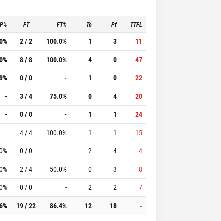
3P%
FT
FT%
To
Pf
TTFL
.0%
2 / 2
100.0%
1
3
11
.0%
8 / 8
100.0%
4
0
47
.9%
0 / 0
-
1
0
22
-
3 / 4
75.0%
0
4
20
-
0 / 0
-
1
1
24
-
4 / 4
100.0%
1
1
15
.0%
0 / 0
-
2
4
4
.0%
2 / 4
50.0%
0
3
8
.0%
0 / 0
-
2
2
7
.6%
19 / 22
86.4%
12
18
-