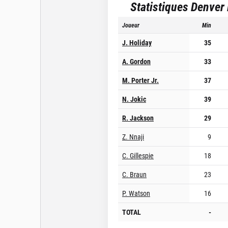
Statistiques
Denver
Joueur
Min
J. Holiday
35
A. Gordon
33
M. Porter Jr.
37
N. Jokic
39
R. Jackson
29
Z. Nnaji
9
C. Gillespie
18
C. Braun
23
P. Watson
16
TOTAL
-