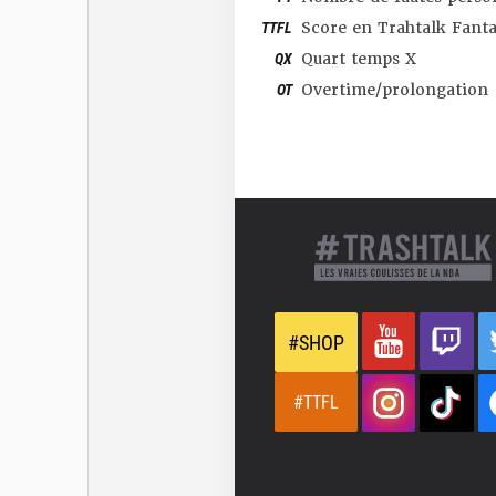
TTFL
Score en Trahtalk Fant
QX
Quart temps X
OT
Overtime/prolongation
#SHOP
#TTFL