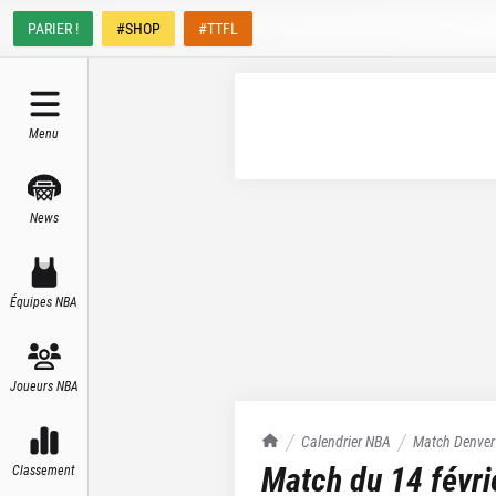
PARIER !
#SHOP
#TTFL
Menu
News
Équipes NBA
Joueurs NBA
TrashTalk Actu NBA
Calendrier NBA
Match
Denver
Match du
14 févr
Classement