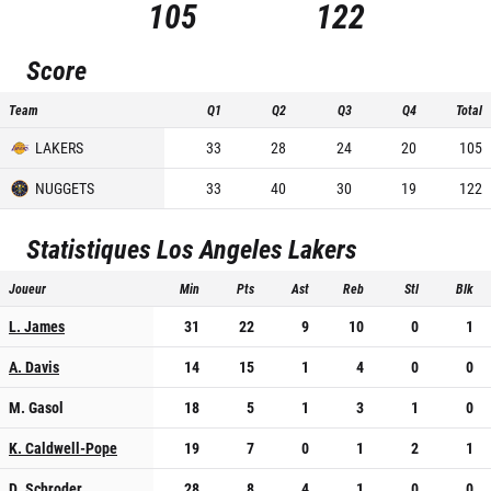
105
122
Score
Team
Q1
Q2
Q3
Q4
Total
LAKERS
33
28
24
20
105
NUGGETS
33
40
30
19
122
Statistiques
Los Angeles Lakers
Joueur
Min
Pts
Ast
Reb
Stl
Blk
L. James
31
22
9
10
0
1
A. Davis
14
15
1
4
0
0
M. Gasol
18
5
1
3
1
0
K. Caldwell-Pope
19
7
0
1
2
1
D. Schroder
28
8
4
1
0
0