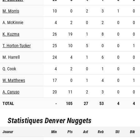
M. Morris
10
0
2
3
1
0
A. McKinnie
4
2
0
2
0
0
K. Kuzma
26
19
1
8
0
0
T. Horton-Tucker
25
10
5
0
0
1
M. Harrell
24
4
1
6
0
0
Q. Cook
4
2
0
1
0
0
W. Matthews
17
0
1
4
0
1
A. Caruso
20
11
2
3
0
0
TOTAL
-
105
27
53
4
4
Statistiques
Denver Nuggets
Joueur
Min
Pts
Ast
Reb
Stl
Blk