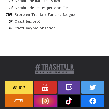
TO
Nombre de balles perdues
Pf
Nombre de fautes personnelles
TTFL
Score en Trahtalk Fantasy League
QX
Quart temps X
OT
Overtime/prolongation
#SHOP
#TTFL