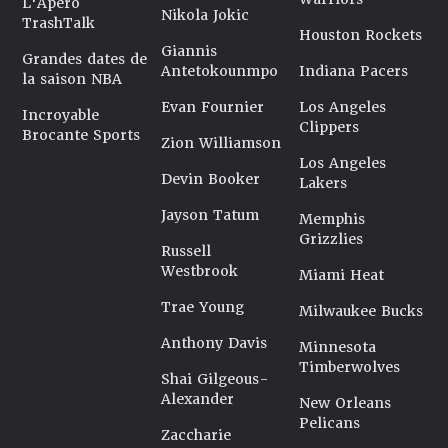
L'Apéro
Nikola Jokic
TrashTalk
Houston Rockets
Giannis
Grandes dates de
Antetokounmpo
Indiana Pacers
la saison NBA
Evan Fournier
Los Angeles
Incroyable
Clippers
Brocante Sports
Zion Williamson
Los Angeles
Devin Booker
Lakers
Jayson Tatum
Memphis
Grizzlies
Russell
Westbrook
Miami Heat
Trae Young
Milwaukee Bucks
Anthony Davis
Minnesota
Timberwolves
Shai Gilgeous-
Alexander
New Orleans
Pelicans
Zaccharie