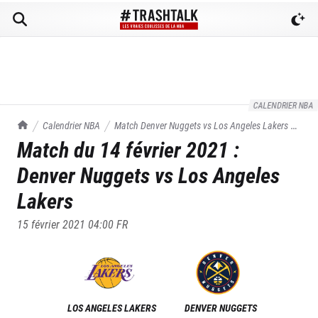
CALENDRIER NBA
TrashTalk Actu NBA
Calendrier NBA
Match
Denver Nuggets
vs
Los Angeles Lakers
du
Match du
14 février 2021
:
14/02/2021
Denver Nuggets
vs
Los Angeles
Lakers
15 février 2021 04:00
FR
LOS ANGELES LAKERS
DENVER NUGGETS