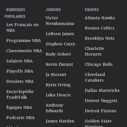
RUBRIQUES
JOUEURS
ÉQUIPES
POPULAIRES
Victor
Atlanta Hawks
Wembanyama
Les Français en
Boston Celtics
NBA
LeBron James
Brooklyn Nets
Programme NBA
Stephen Curry
Charlotte
Classements NBA
Rudy Gobert
Hornets
Salaires NBA
Kevin Durant
Chicago Bulls
Playoffs NBA
Ja Morant
Cleveland
Cavaliers
Dossiers NBA
Kyrie Irving
Dallas Mavericks
Encyclopédie
Luka Doncic
TrashTalk
Denver Nuggets
Anthony
Équipes NBA
Edwards
Detroit Pistons
Podcasts NBA
James Harden
Golden State
Warriors