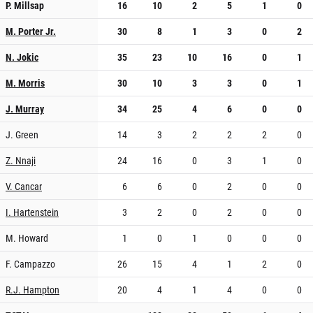
P. Millsap
16
10
2
5
1
0
M. Porter Jr.
30
8
1
3
0
2
N. Jokic
35
23
10
16
0
1
M. Morris
30
10
3
3
0
1
J. Murray
34
25
4
6
0
0
J. Green
14
3
2
2
2
0
Z. Nnaji
24
16
0
3
1
0
V. Cancar
6
6
0
2
0
0
I. Hartenstein
3
2
0
2
0
0
M. Howard
1
0
1
0
0
0
F. Campazzo
26
15
4
1
2
0
R.J. Hampton
20
4
1
4
0
0