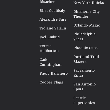
Risacher
New York Knicks
Bilal Coulibaly
Oklahoma City
Thunder
Alexandre Sarr
Orlando Magic
Tidjane Salaün
Philadelphia
Joel Embiid
76ers
Tyrese
Phoenix Suns
Haliburton
Portland Trail
Cade
Blazers
Cunningham
Sacramento
Paolo Banchero
Kings
Cooper Flagg
San Antonio
Spurs
Seattle
Supersonics