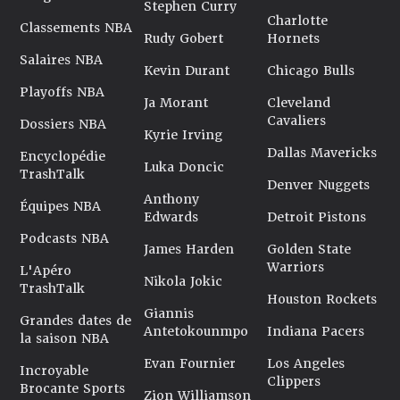
Stephen Curry
Charlotte
Classements NBA
Rudy Gobert
Hornets
Salaires NBA
Kevin Durant
Chicago Bulls
Playoffs NBA
Ja Morant
Cleveland
Cavaliers
Dossiers NBA
Kyrie Irving
Dallas Mavericks
Encyclopédie
Luka Doncic
TrashTalk
Denver Nuggets
Anthony
Équipes NBA
Edwards
Detroit Pistons
Podcasts NBA
James Harden
Golden State
Warriors
L'Apéro
Nikola Jokic
TrashTalk
Houston Rockets
Giannis
Grandes dates de
Antetokounmpo
Indiana Pacers
la saison NBA
Evan Fournier
Los Angeles
Incroyable
Clippers
Brocante Sports
Zion Williamson