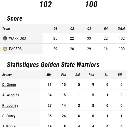
102
100
Score
Team
Q1
Q2
Q3
Q4
Total
WARRIORS
25
22
33
22
102
PACERS
29
26
29
16
100
Statistiques
Golden State Warriors
Joueur
Min
Pts
Ast
Reb
Stl
Blk
D. Green
31
15
5
9
0
0
A. Wiggins
34
15
1
5
1
3
K. Looney
27
14
3
8
0
0
S. Curry
35
26
6
6
1
1
J. Poole
29
8
4
4
0
0