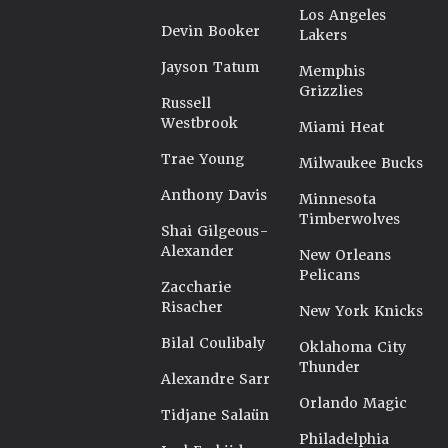
Los Angeles
Devin Booker
Lakers
Jayson Tatum
Memphis
Grizzlies
Russell
Westbrook
Miami Heat
Trae Young
Milwaukee Bucks
Anthony Davis
Minnesota
Timberwolves
Shai Gilgeous-
Alexander
New Orleans
Pelicans
Zaccharie
Risacher
New York Knicks
Bilal Coulibaly
Oklahoma City
Thunder
Alexandre Sarr
Orlando Magic
Tidjane Salaün
Philadelphia