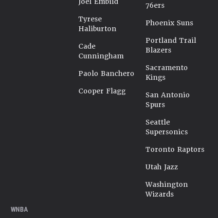
Joel Embiid
76ers
Tyrese
Phoenix Suns
Haliburton
Portland Trail
Cade
Blazers
Cunningham
Sacramento
Paolo Banchero
Kings
Cooper Flagg
San Antonio
Spurs
Seattle
Supersonics
Toronto Raptors
Utah Jazz
Washington
Wizards
WNBA