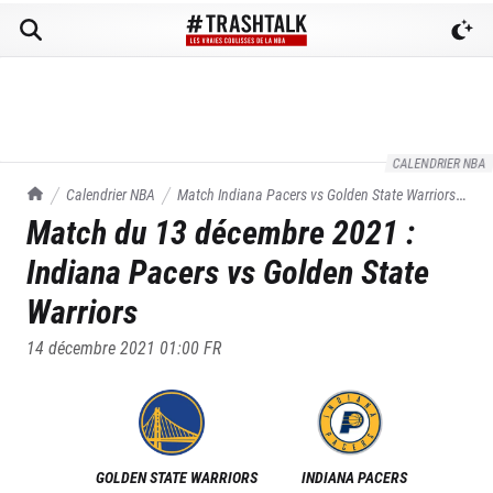
CALENDRIER NBA
TrashTalk Actu NBA
Calendrier NBA
Match
Indiana Pacers
vs
Golden State Warriors
Match du
13 décembre 2021
:
du
13/12/2021
Indiana Pacers
vs
Golden State
Warriors
14 décembre 2021 01:00
FR
GOLDEN STATE WARRIORS
INDIANA PACERS