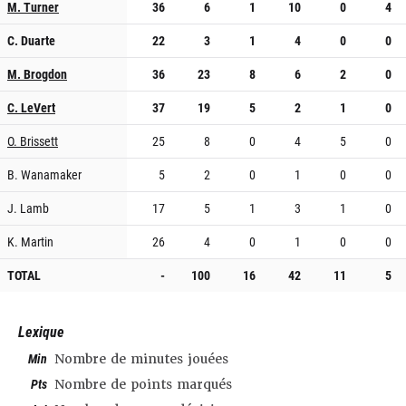
M. Turner
36
6
1
10
0
4
C. Duarte
22
3
1
4
0
0
M. Brogdon
36
23
8
6
2
0
C. LeVert
37
19
5
2
1
0
O. Brissett
25
8
0
4
5
0
B. Wanamaker
5
2
0
1
0
0
J. Lamb
17
5
1
3
1
0
K. Martin
26
4
0
1
0
0
TOTAL
-
100
16
42
11
5
Lexique
Min
Nombre de minutes jouées
Pts
Nombre de points marqués