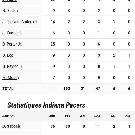
N. Bjelica
9
3
0
2
0
0
J. Toscano-Anderson
14
2
2
3
1
0
J. Kuminga
6
3
0
1
0
0
O. Porter Jr.
25
10
0
6
0
0
D. Lee
19
3
0
3
2
1
G. Payton II
9
3
0
0
1
1
M. Moody
2
0
0
0
0
0
TOTAL
-
102
21
47
6
6
Statistiques
Indiana Pacers
Joueur
Min
Pts
Ast
Reb
Stl
Blk
D. Sabonis
36
30
0
11
2
1