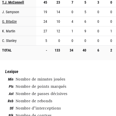
T.J. McConnell
45
23
7
5
3
0
J. Sampson
19
14
0
5
0
0
G. Bitadze
24
10
4
6
0
0
K. Martin
27
12
1
9
0
1
C. Stanley
5
0
0
0
0
0
TOTAL
-
133
34
40
6
2
Lexique
Min
Nombre de minutes jouées
Pts
Nombre de points marqués
Ast
Nombre de passes décisives
Reb
Nombre de rebonds
Stl
Nombre d’interceptions
Blk
Nombre de contres