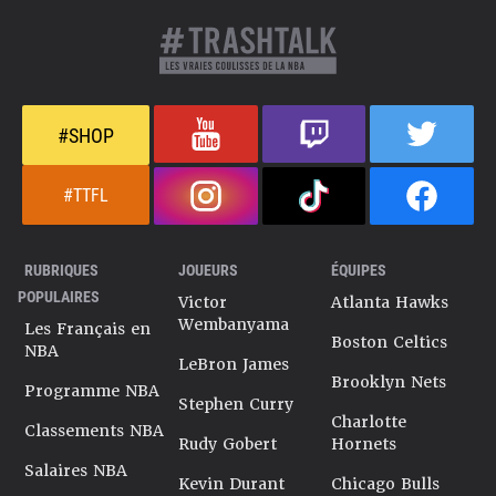
#SHOP
#TTFL
RUBRIQUES
JOUEURS
ÉQUIPES
POPULAIRES
Victor
Atlanta Hawks
Wembanyama
Les Français en
Boston Celtics
NBA
LeBron James
Brooklyn Nets
Programme NBA
Stephen Curry
Charlotte
Classements NBA
Rudy Gobert
Hornets
Salaires NBA
Kevin Durant
Chicago Bulls