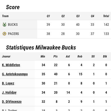
Score
Team
Q1
Q2
Q3
Q4
Total
BUCKS
39
30
40
33
142
PACERS
38
28
30
37
133
Statistiques
Milwaukee Bucks
Joueur
Min
Pts
Ast
Reb
Stl
Blk
K. Middleton
34
22
6
4
2
0
G. Antetokounmpo
35
40
6
15
1
0
B. Lopez
30
21
0
8
0
1
J. Holiday
34
20
14
4
0
4
D. DiVincenzo
32
8
2
9
1
1
P.J. Tucker
18
3
2
2
0
0