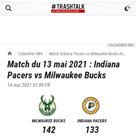
CALENDRIER NBA
TrashTalk Actu NBA
Calendrier NBA
Match
Indiana Pacers
vs
Milwaukee Bucks
du
Match du
13 mai 2021
:
Indiana
13/05/2021
Pacers
vs
Milwaukee Bucks
14 mai 2021 01:00
FR
MILWAUKEE BUCKS
INDIANA PACERS
142
133