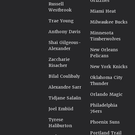
Grizzlies
Russell
Westbrook
Miami Heat
Trae Young
Milwaukee Bucks
Anthony Davis
Minnesota
Timberwolves
Shai Gilgeous-
Alexander
New Orleans
Pelicans
Zaccharie
Risacher
New York Knicks
Bilal Coulibaly
Oklahoma City
Thunder
Alexandre Sarr
Orlando Magic
Tidjane Salaün
Philadelphia
Joel Embiid
76ers
Tyrese
Phoenix Suns
Haliburton
Portland Trail