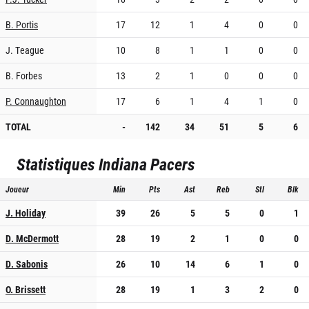
B. Portis
17
12
1
4
0
0
J. Teague
10
8
1
1
0
0
B. Forbes
13
2
1
0
0
0
P. Connaughton
17
6
1
4
1
0
TOTAL
-
142
34
51
5
6
Statistiques
Indiana Pacers
Joueur
Min
Pts
Ast
Reb
Stl
Blk
J. Holiday
39
26
5
5
0
1
D. McDermott
28
19
2
1
0
0
D. Sabonis
26
10
14
6
1
0
O. Brissett
28
19
1
3
2
0