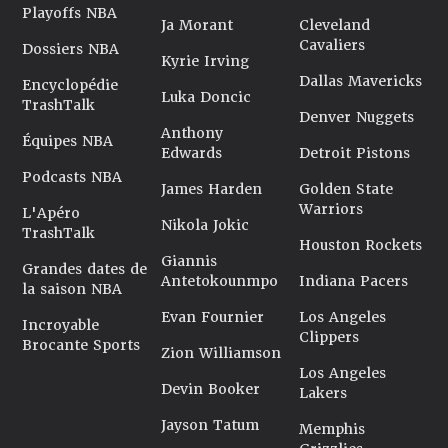
Playoffs NBA
Ja Morant
Cleveland
Cavaliers
Dossiers NBA
Kyrie Irving
Dallas Mavericks
Encyclopédie
Luka Doncic
TrashTalk
Denver Nuggets
Anthony
Équipes NBA
Edwards
Detroit Pistons
Podcasts NBA
James Harden
Golden State
Warriors
L'Apéro
Nikola Jokic
TrashTalk
Houston Rockets
Giannis
Grandes dates de
Antetokounmpo
Indiana Pacers
la saison NBA
Evan Fournier
Los Angeles
Incroyable
Clippers
Brocante Sports
Zion Williamson
Los Angeles
Devin Booker
Lakers
Jayson Tatum
Memphis