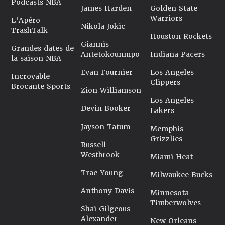
Podcasts NBA
James Harden
Golden State
Warriors
L'Apéro
Nikola Jokic
TrashTalk
Houston Rockets
Giannis
Grandes dates de
Antetokounmpo
Indiana Pacers
la saison NBA
Evan Fournier
Los Angeles
Incroyable
Clippers
Brocante Sports
Zion Williamson
Los Angeles
Devin Booker
Lakers
Jayson Tatum
Memphis
Grizzlies
Russell
Westbrook
Miami Heat
Trae Young
Milwaukee Bucks
Anthony Davis
Minnesota
Timberwolves
Shai Gilgeous-
Alexander
New Orleans