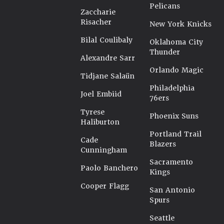
Pelicans
Zaccharie
Risacher
New York Knicks
Bilal Coulibaly
Oklahoma City
Thunder
Alexandre Sarr
Orlando Magic
Tidjane Salaün
Philadelphia
Joel Embiid
76ers
Tyrese
Phoenix Suns
Haliburton
Portland Trail
Cade
Blazers
Cunningham
Sacramento
Paolo Banchero
Kings
Cooper Flagg
San Antonio
Spurs
Seattle