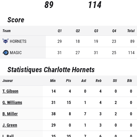
89
114
Score
Team
Q1
Q2
Q3
Q4
Total
HORNETS
29
18
19
23
89
MAGIC
31
27
31
25
114
Statistiques
Charlotte Hornets
Joueur
Min
Pts
Ast
Reb
Stl
Blk
T. Gibson
14
4
0
4
0
0
G. Williams
31
15
1
4
2
0
B. Miller
38
8
7
3
2
0
J. Green
29
0
1
3
0
0
L. Ball
35
35
7
6
0
0