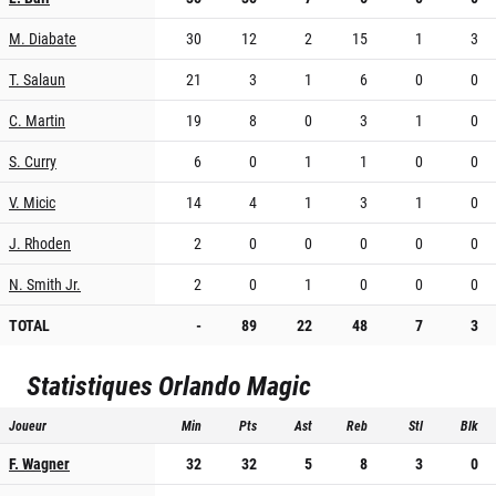
M. Diabate
30
12
2
15
1
3
T. Salaun
21
3
1
6
0
0
C. Martin
19
8
0
3
1
0
S. Curry
6
0
1
1
0
0
V. Micic
14
4
1
3
1
0
J. Rhoden
2
0
0
0
0
0
N. Smith Jr.
2
0
1
0
0
0
TOTAL
-
89
22
48
7
3
Statistiques
Orlando Magic
Joueur
Min
Pts
Ast
Reb
Stl
Blk
F. Wagner
32
32
5
8
3
0