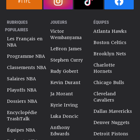
#TTFL
RUBRIQUES
JOUEURS
ÉQUIPES
POPULAIRES
Victor
Atlanta Hawks
Wembanyama
Les Français en
Boston Celtics
NBA
LeBron James
Brooklyn Nets
Programme NBA
Stephen Curry
Charlotte
Classements NBA
Rudy Gobert
Hornets
Salaires NBA
Kevin Durant
Chicago Bulls
Playoffs NBA
Ja Morant
Cleveland
Cavaliers
Dossiers NBA
Kyrie Irving
Dallas Mavericks
Encyclopédie
Luka Doncic
TrashTalk
Denver Nuggets
Anthony
Équipes NBA
Edwards
Detroit Pistons