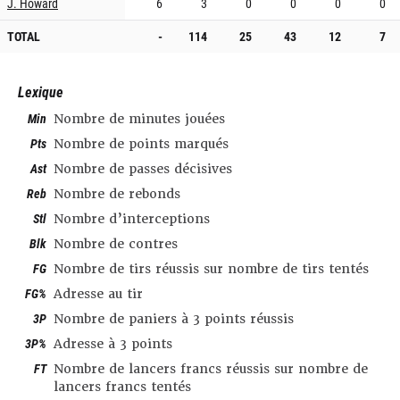
J. Howard
6
3
0
0
0
0
TOTAL
-
114
25
43
12
7
Lexique
Min
Nombre de minutes jouées
Pts
Nombre de points marqués
Ast
Nombre de passes décisives
Reb
Nombre de rebonds
Stl
Nombre d’interceptions
Blk
Nombre de contres
FG
Nombre de tirs réussis sur nombre de tirs tentés
FG%
Adresse au tir
3P
Nombre de paniers à 3 points réussis
3P%
Adresse à 3 points
FT
Nombre de lancers francs réussis sur nombre de
lancers francs tentés