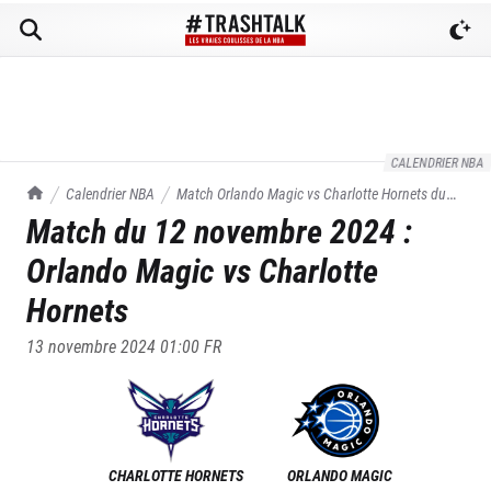
CALENDRIER NBA
TrashTalk Actu NBA
Calendrier NBA
Match
Orlando Magic
vs
Charlotte Hornets
du
Match du
12 novembre 2024
:
12/11/2024
Orlando Magic
vs
Charlotte
Hornets
13 novembre 2024 01:00
FR
CHARLOTTE HORNETS
ORLANDO MAGIC