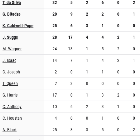
T. da Silva
32
5
2
6
0
2
G. Bitadze
20
9
2
2
0
1
K. Caldwell-Pope
25
6
3
1
0
0
J. Suggs
28
17
4
4
2
1
M. Wagner
24
18
1
5
2
0
J. Isaac
14
7
1
4
2
1
C. Joseph
2
0
1
1
0
0
T. Queen
2
3
0
0
0
0
G. Harris
17
0
1
3
2
0
C. Anthony
10
6
2
3
1
0
C. Houstan
4
0
0
1
0
0
A. Black
25
8
3
5
0
2