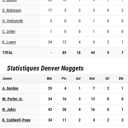
D. Robinson
17
5
3
3
0
2
H. Highsmith
3
0
0
1
0
0
C. Zeller
1
0
0
1
0
0
K. Lowry
34
12
4
9
2
1
TOTAL
-
89
18
44
9
7
Statistiques
Denver Nuggets
Joueur
Min
Pts
Ast
Reb
Stl
Blk
A. Gordon
29
4
1
7
2
1
M. Porter Jr.
34
16
3
13
0
0
N. Jokic
42
28
4
16
0
1
K. Caldwell-Pope
34
11
2
4
2
3