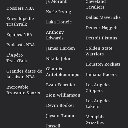
Ja Morant
Cleveland
Cavaliers
Dossiers NBA
Kyrie Irving
Dallas Mavericks
Encyclopédie
Luka Doncic
TrashTalk
Denver Nuggets
Anthony
Équipes NBA
Edwards
Detroit Pistons
Podcasts NBA
James Harden
Golden State
Warriors
L'Apéro
Nikola Jokic
TrashTalk
Houston Rockets
Giannis
Grandes dates de
Antetokounmpo
Indiana Pacers
la saison NBA
Evan Fournier
Los Angeles
Incroyable
Clippers
Brocante Sports
Zion Williamson
Los Angeles
Devin Booker
Lakers
Jayson Tatum
Memphis
Grizzlies
Russell