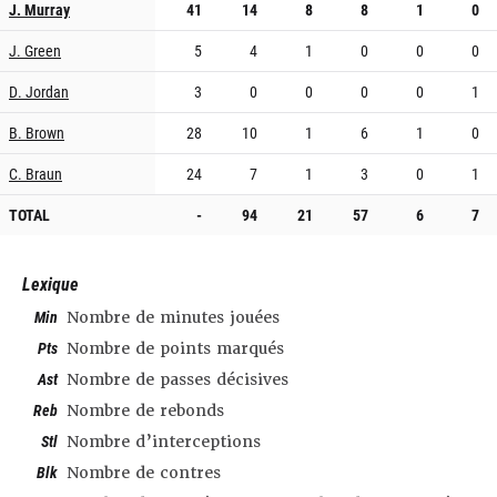
J. Murray
41
14
8
8
1
0
J. Green
5
4
1
0
0
0
D. Jordan
3
0
0
0
0
1
B. Brown
28
10
1
6
1
0
C. Braun
24
7
1
3
0
1
TOTAL
-
94
21
57
6
7
Lexique
Min
Nombre de minutes jouées
Pts
Nombre de points marqués
Ast
Nombre de passes décisives
Reb
Nombre de rebonds
Stl
Nombre d’interceptions
Blk
Nombre de contres