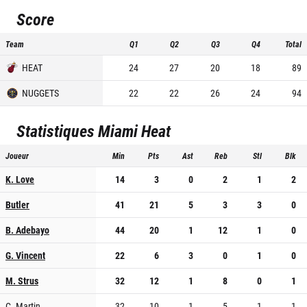
Score
Team
Q1
Q2
Q3
Q4
Total
HEAT
24
27
20
18
89
NUGGETS
22
22
26
24
94
Statistiques
Miami Heat
Joueur
Min
Pts
Ast
Reb
Stl
Blk
K. Love
14
3
0
2
1
2
Butler
41
21
5
3
3
0
B. Adebayo
44
20
1
12
1
0
G. Vincent
22
6
3
0
1
0
M. Strus
32
12
1
8
0
1
C. Martin
32
10
1
5
1
1