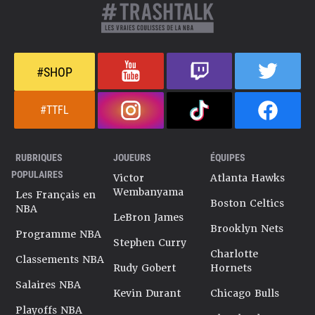
#SHOP
#TTFL
RUBRIQUES
JOUEURS
ÉQUIPES
POPULAIRES
Victor
Atlanta Hawks
Wembanyama
Les Français en
Boston Celtics
NBA
LeBron James
Brooklyn Nets
Programme NBA
Stephen Curry
Charlotte
Classements NBA
Rudy Gobert
Hornets
Salaires NBA
Kevin Durant
Chicago Bulls
Playoffs NBA