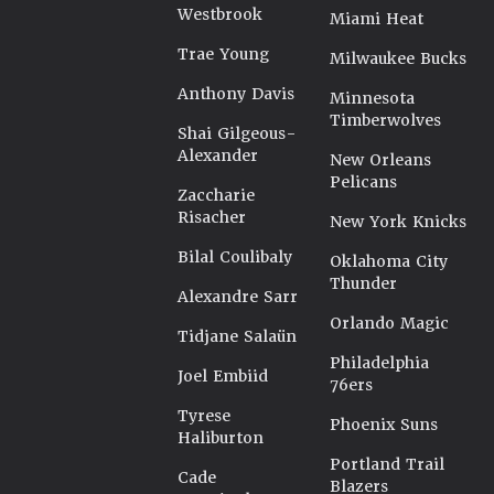
Westbrook
Miami Heat
Trae Young
Milwaukee Bucks
Anthony Davis
Minnesota
Timberwolves
Shai Gilgeous-
Alexander
New Orleans
Pelicans
Zaccharie
Risacher
New York Knicks
Bilal Coulibaly
Oklahoma City
Thunder
Alexandre Sarr
Orlando Magic
Tidjane Salaün
Philadelphia
Joel Embiid
76ers
Tyrese
Phoenix Suns
Haliburton
Portland Trail
Cade
Blazers