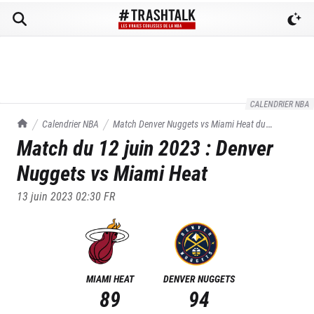
CALENDRIER NBA
TrashTalk Actu NBA
Calendrier NBA
Match
Denver Nuggets
vs
Miami Heat
du
Match du
12 juin 2023
:
Denver
12/06/2023
Nuggets
vs
Miami Heat
13 juin 2023 02:30
FR
MIAMI HEAT
DENVER NUGGETS
89
94