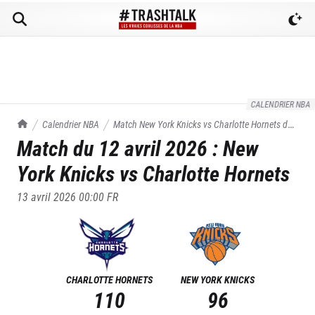
CALENDRIER NBA
TrashTalk Actu NBA
Calendrier NBA
Match
New York Knicks
vs
Charlotte Hornets
du
Match du
12 avril 2026
:
New
12/04/2026
York Knicks
vs
Charlotte Hornets
13 avril 2026 00:00
FR
CHARLOTTE HORNETS
NEW YORK KNICKS
110
96