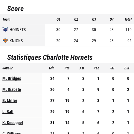
Score
Team
Q1
Q2
Q3
Q4
Total
HORNETS
30
27
30
23
110
KNICKS
20
24
29
23
96
Statistiques
Charlotte Hornets
Joueur
Min
Pts
Ast
Reb
Stl
Blk
M. Bridges
24
7
2
1
0
0
M. Diabate
26
4
3
9
0
2
B. Miller
27
19
2
3
1
1
L. Ball
29
19
6
7
2
1
K. Knueppel
31
14
5
6
2
1
G. Williams
21
8
2
6
0
1