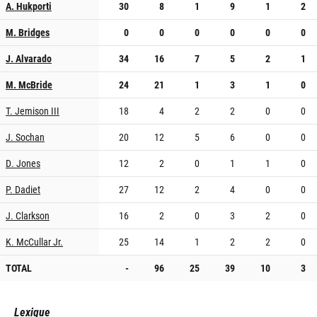
A. Hukporti
30
8
1
9
1
2
M. Bridges
0
0
0
0
0
0
J. Alvarado
34
16
7
5
2
1
M. McBride
24
21
1
3
1
0
T. Jemison III
18
4
2
2
0
0
J. Sochan
20
12
5
6
0
0
D. Jones
12
2
0
1
1
0
P. Dadiet
27
12
2
4
0
0
J. Clarkson
16
2
0
3
2
0
K. McCullar Jr.
25
14
1
2
2
0
TOTAL
-
96
25
39
10
3
Lexique