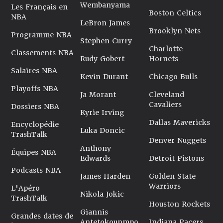
Wembanyama
Les Français en
Boston Celtics
NBA
LeBron James
Brooklyn Nets
Programme NBA
Stephen Curry
Charlotte
Classements NBA
Rudy Gobert
Hornets
Salaires NBA
Kevin Durant
Chicago Bulls
Playoffs NBA
Ja Morant
Cleveland
Cavaliers
Dossiers NBA
Kyrie Irving
Dallas Mavericks
Encyclopédie
Luka Doncic
TrashTalk
Denver Nuggets
Anthony
Équipes NBA
Edwards
Detroit Pistons
Podcasts NBA
James Harden
Golden State
Warriors
L'Apéro
Nikola Jokic
TrashTalk
Houston Rockets
Giannis
Grandes dates de
Antetokounmpo
Indiana Pacers