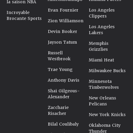
la saison NBA
Evan Fournier
Los Angeles
Incroyable
Clippers
Brocante Sports
Zion Williamson
Los Angeles
Devin Booker
Lakers
Jayson Tatum
Memphis
Grizzlies
Russell
Westbrook
Miami Heat
Trae Young
Milwaukee Bucks
Anthony Davis
Minnesota
Timberwolves
Shai Gilgeous-
Alexander
New Orleans
Pelicans
Zaccharie
Risacher
New York Knicks
Bilal Coulibaly
Oklahoma City
Thunder