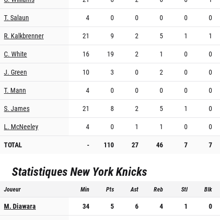
T. Salaun
4
0
0
0
0
0
R. Kalkbrenner
21
9
2
5
1
1
C. White
16
19
2
1
0
0
J. Green
10
3
0
2
0
0
T. Mann
4
0
0
0
0
0
S. James
21
8
2
5
1
0
L. McNeeley
4
0
1
1
0
0
TOTAL
-
110
27
46
7
7
Statistiques
New York Knicks
Joueur
Min
Pts
Ast
Reb
Stl
Blk
M. Diawara
34
5
6
4
1
0