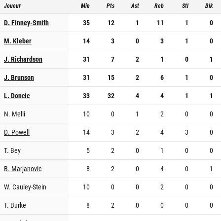
Joueur
Min
Pts
Ast
Reb
Stl
Blk
D. Finney-Smith
35
12
1
11
1
0
M. Kleber
14
3
0
3
1
0
J. Richardson
31
7
2
1
0
1
J. Brunson
31
15
2
6
1
0
L. Doncic
33
32
4
4
1
1
N. Melli
10
0
1
2
0
0
D. Powell
14
3
2
4
3
0
T. Bey
5
2
0
1
0
0
B. Marjanovic
8
2
0
4
0
1
W. Cauley-Stein
10
0
0
2
0
0
T. Burke
8
2
0
0
0
0