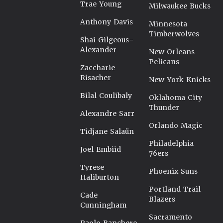
Trae Young
Milwaukee Bucks
Anthony Davis
Minnesota
Timberwolves
Shai Gilgeous-
Alexander
New Orleans
Pelicans
Zaccharie
Risacher
New York Knicks
Bilal Coulibaly
Oklahoma City
Thunder
Alexandre Sarr
Orlando Magic
Tidjane Salaün
Philadelphia
Joel Embiid
76ers
Tyrese
Phoenix Suns
Haliburton
Portland Trail
Cade
Blazers
Cunningham
Sacramento