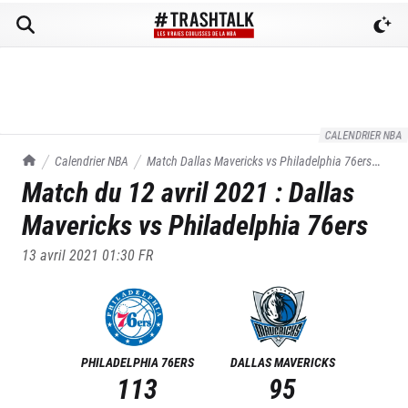
CALENDRIER NBA
TrashTalk Actu NBA
Calendrier NBA
Match
Dallas Mavericks
vs
Philadelphia 76ers
Match du
12 avril 2021
:
Dallas
du
12/04/2021
Mavericks
vs
Philadelphia 76ers
13 avril 2021 01:30
FR
PHILADELPHIA 76ERS
DALLAS MAVERICKS
113
95