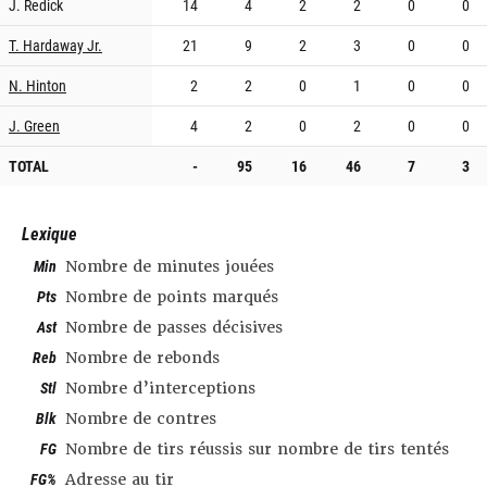
J. Redick
14
4
2
2
0
0
T. Hardaway Jr.
21
9
2
3
0
0
N. Hinton
2
2
0
1
0
0
J. Green
4
2
0
2
0
0
TOTAL
-
95
16
46
7
3
Lexique
Min
Nombre de minutes jouées
Pts
Nombre de points marqués
Ast
Nombre de passes décisives
Reb
Nombre de rebonds
Stl
Nombre d’interceptions
Blk
Nombre de contres
FG
Nombre de tirs réussis sur nombre de tirs tentés
FG%
Adresse au tir