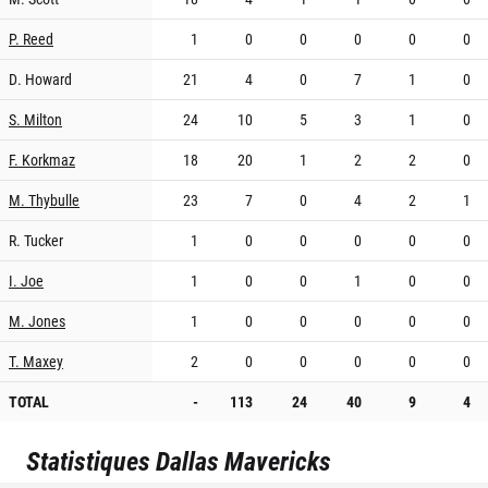
P. Reed
1
0
0
0
0
0
D. Howard
21
4
0
7
1
0
S. Milton
24
10
5
3
1
0
F. Korkmaz
18
20
1
2
2
0
M. Thybulle
23
7
0
4
2
1
R. Tucker
1
0
0
0
0
0
I. Joe
1
0
0
1
0
0
M. Jones
1
0
0
0
0
0
T. Maxey
2
0
0
0
0
0
TOTAL
-
113
24
40
9
4
Statistiques
Dallas Mavericks