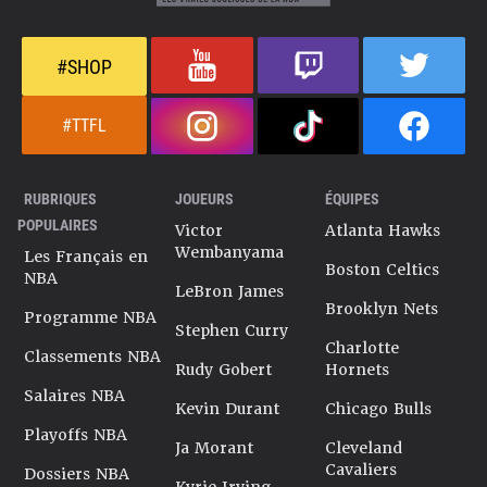
#SHOP
#TTFL
RUBRIQUES
JOUEURS
ÉQUIPES
POPULAIRES
Victor
Atlanta Hawks
Wembanyama
Les Français en
Boston Celtics
NBA
LeBron James
Brooklyn Nets
Programme NBA
Stephen Curry
Charlotte
Classements NBA
Rudy Gobert
Hornets
Salaires NBA
Kevin Durant
Chicago Bulls
Playoffs NBA
Ja Morant
Cleveland
Cavaliers
Dossiers NBA