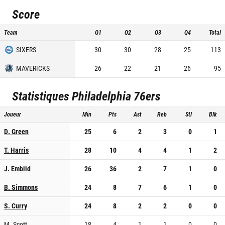
Score
Team
Q1
Q2
Q3
Q4
Total
SIXERS
30
30
28
25
113
MAVERICKS
26
22
21
26
95
Statistiques
Philadelphia 76ers
Joueur
Min
Pts
Ast
Reb
Stl
Blk
D. Green
25
6
2
3
0
1
T. Harris
28
10
4
4
1
2
J. Embiid
26
36
2
7
1
0
B. Simmons
24
8
7
6
1
0
S. Curry
24
8
2
2
0
0
M. Scott
18
4
1
1
0
0