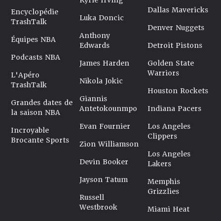
Kyrie Irving
Dallas Mavericks
Encyclopédie
Luka Doncic
TrashTalk
Denver Nuggets
Anthony
Équipes NBA
Edwards
Detroit Pistons
Podcasts NBA
James Harden
Golden State
Warriors
L'Apéro
Nikola Jokic
TrashTalk
Houston Rockets
Giannis
Grandes dates de
Antetokounmpo
Indiana Pacers
la saison NBA
Evan Fournier
Los Angeles
Incroyable
Clippers
Brocante Sports
Zion Williamson
Los Angeles
Devin Booker
Lakers
Jayson Tatum
Memphis
Grizzlies
Russell
Westbrook
Miami Heat