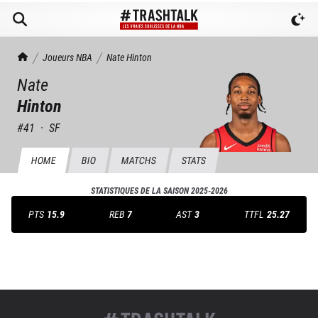
TrashTalk Actu NBA
Joueurs NBA
Nate
Hinton
Nate
Hinton
#
41
·
SF
HOME
BIO
MATCHS
STATS
STATISTIQUES DE LA SAISON
2025-2026
PTS
15.9
REB
7
AST
3
TTFL
25.27