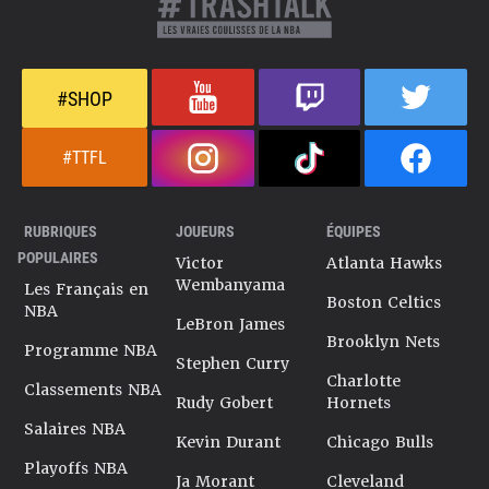
#SHOP
#TTFL
RUBRIQUES
JOUEURS
ÉQUIPES
POPULAIRES
Victor
Atlanta Hawks
Wembanyama
Les Français en
Boston Celtics
NBA
LeBron James
Brooklyn Nets
Programme NBA
Stephen Curry
Charlotte
Classements NBA
Rudy Gobert
Hornets
Salaires NBA
Kevin Durant
Chicago Bulls
Playoffs NBA
Ja Morant
Cleveland