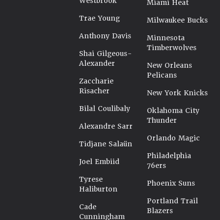
Westbrook
Miami Heat
Trae Young
Milwaukee Bucks
Anthony Davis
Minnesota
Timberwolves
Shai Gilgeous-
Alexander
New Orleans
Pelicans
Zaccharie
Risacher
New York Knicks
Bilal Coulibaly
Oklahoma City
Thunder
Alexandre Sarr
Orlando Magic
Tidjane Salaün
Philadelphia
Joel Embiid
76ers
Tyrese
Phoenix Suns
Haliburton
Portland Trail
Cade
Blazers
Cunningham