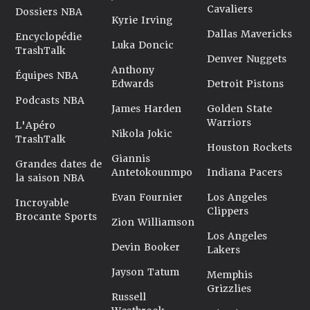
Cavaliers
Dossiers NBA
Kyrie Irving
Dallas Mavericks
Encyclopédie
Luka Doncic
TrashTalk
Denver Nuggets
Anthony
Équipes NBA
Edwards
Detroit Pistons
Podcasts NBA
James Harden
Golden State
Warriors
L'Apéro
Nikola Jokic
TrashTalk
Houston Rockets
Giannis
Grandes dates de
Antetokounmpo
Indiana Pacers
la saison NBA
Evan Fournier
Los Angeles
Incroyable
Clippers
Brocante Sports
Zion Williamson
Los Angeles
Devin Booker
Lakers
Jayson Tatum
Memphis
Grizzlies
Russell