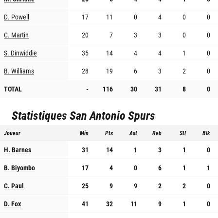
D. Powell
17
11
0
4
0
0
C. Martin
20
7
3
3
0
0
S. Dinwiddie
35
14
4
4
1
0
B. Williams
28
19
6
3
2
0
TOTAL
-
116
30
31
8
0
Statistiques
San Antonio Spurs
Joueur
Min
Pts
Ast
Reb
Stl
Blk
H. Barnes
31
14
1
3
1
0
B. Biyombo
17
4
0
6
1
1
C. Paul
25
9
9
2
2
0
D. Fox
41
32
11
9
1
0