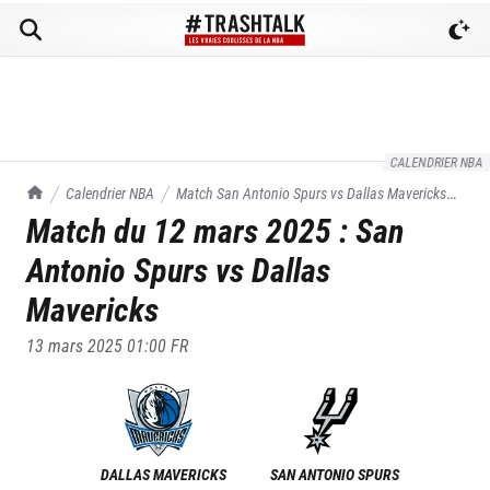
CALENDRIER NBA
TrashTalk Actu NBA
Calendrier NBA
Match
San Antonio Spurs
vs
Dallas Mavericks
Match du
12 mars 2025
:
San
du
12/03/2025
Antonio Spurs
vs
Dallas
Mavericks
13 mars 2025 01:00
FR
DALLAS MAVERICKS
SAN ANTONIO SPURS