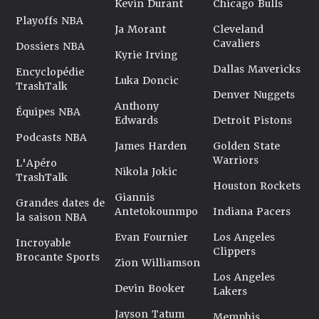
Kevin Durant
Chicago Bulls
Playoffs NBA
Ja Morant
Cleveland
Cavaliers
Dossiers NBA
Kyrie Irving
Dallas Mavericks
Encyclopédie
Luka Doncic
TrashTalk
Denver Nuggets
Anthony
Équipes NBA
Edwards
Detroit Pistons
Podcasts NBA
James Harden
Golden State
Warriors
L'Apéro
Nikola Jokic
TrashTalk
Houston Rockets
Giannis
Grandes dates de
Antetokounmpo
Indiana Pacers
la saison NBA
Evan Fournier
Los Angeles
Incroyable
Clippers
Brocante Sports
Zion Williamson
Los Angeles
Devin Booker
Lakers
Jayson Tatum
Memphis