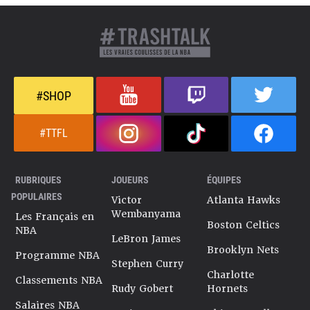
#SHOP
#TTFL
RUBRIQUES
JOUEURS
ÉQUIPES
POPULAIRES
Victor
Atlanta Hawks
Wembanyama
Les Français en
Boston Celtics
NBA
LeBron James
Brooklyn Nets
Programme NBA
Stephen Curry
Charlotte
Classements NBA
Rudy Gobert
Hornets
Salaires NBA