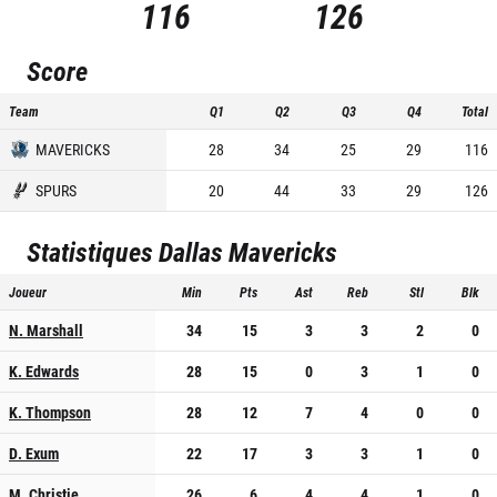
116
126
Score
Team
Q1
Q2
Q3
Q4
Total
MAVERICKS
28
34
25
29
116
SPURS
20
44
33
29
126
Statistiques
Dallas Mavericks
Joueur
Min
Pts
Ast
Reb
Stl
Blk
N. Marshall
34
15
3
3
2
0
K. Edwards
28
15
0
3
1
0
K. Thompson
28
12
7
4
0
0
D. Exum
22
17
3
3
1
0
M. Christie
26
6
4
4
1
0