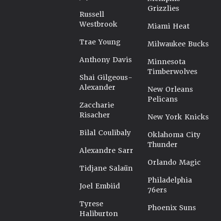
Grizzlies
Russell
Westbrook
Miami Heat
Trae Young
Milwaukee Bucks
Anthony Davis
Minnesota
Timberwolves
Shai Gilgeous-
Alexander
New Orleans
Pelicans
Zaccharie
Risacher
New York Knicks
Bilal Coulibaly
Oklahoma City
Thunder
Alexandre Sarr
Orlando Magic
Tidjane Salaün
Philadelphia
Joel Embiid
76ers
Tyrese
Phoenix Suns
Haliburton