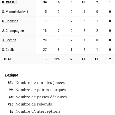
D. Vassell
34
16
6
10
2
1
S. Mamukelashvili
5
0
0
1
0
0
K. Johnson
17
18
2
5
1
0
J. Champagnie
18
7
0
2
2
0
J. Sochan
24
18
2
7
0
0
S. Castle
27
8
1
2
1
0
TOTAL
-
126
32
47
11
2
Lexique
Min
Nombre de minutes jouées
Pts
Nombre de points marqués
Ast
Nombre de passes décisives
Reb
Nombre de rebonds
Stl
Nombre d’interceptions