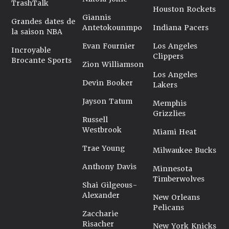
TrashTalk
Houston Rockets
Giannis
Grandes dates de
Antetokounmpo
Indiana Pacers
la saison NBA
Evan Fournier
Los Angeles
Incroyable
Clippers
Brocante Sports
Zion Williamson
Los Angeles
Devin Booker
Lakers
Jayson Tatum
Memphis
Grizzlies
Russell
Westbrook
Miami Heat
Trae Young
Milwaukee Bucks
Anthony Davis
Minnesota
Timberwolves
Shai Gilgeous-
Alexander
New Orleans
Pelicans
Zaccharie
Risacher
New York Knicks