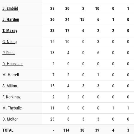
J. Embiid
28
30
2
10
0
1
J. Harden
36
24
15
6
1
0
T. Maxey
33
17
6
2
2
0
G. Niang
16
10
0
3
0
0
P. Reed
13
4
0
6
0
0
D. House Jr.
2
0
0
0
0
0
M. Harrell
7
2
0
1
0
0
S. Milton
15
4
3
3
0
0
F. Korkmaz
2
2
0
0
0
0
M. Thybulle
11
0
0
0
1
1
D. Melton
23
8
3
3
0
0
TOTAL
-
114
30
39
4
3