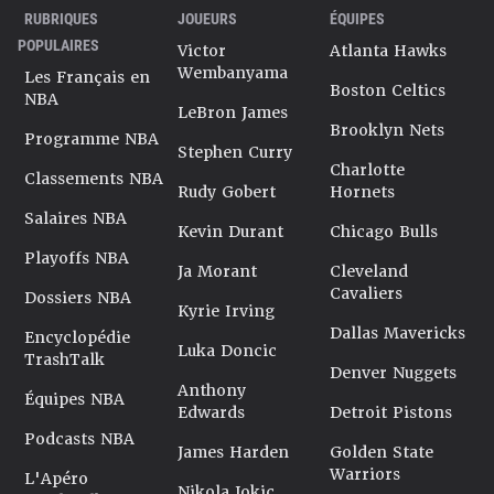
RUBRIQUES
JOUEURS
ÉQUIPES
POPULAIRES
Victor
Atlanta Hawks
Wembanyama
Les Français en
Boston Celtics
NBA
LeBron James
Brooklyn Nets
Programme NBA
Stephen Curry
Charlotte
Classements NBA
Rudy Gobert
Hornets
Salaires NBA
Kevin Durant
Chicago Bulls
Playoffs NBA
Ja Morant
Cleveland
Cavaliers
Dossiers NBA
Kyrie Irving
Dallas Mavericks
Encyclopédie
Luka Doncic
TrashTalk
Denver Nuggets
Anthony
Équipes NBA
Edwards
Detroit Pistons
Podcasts NBA
James Harden
Golden State
Warriors
L'Apéro
Nikola Jokic