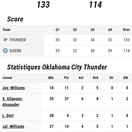
133
114
Score
Team
Q1
Q2
Q3
Q4
Total
THUNDER
35
32
34
32
133
SIXERS
35
22
28
29
114
Statistiques
Oklahoma City Thunder
Joueur
Min
Pts
Ast
Reb
Stl
Blk
Jay. Williams
18
11
2
5
0
0
S. Gilgeous-
35
37
6
8
1
2
Alexander
L. Dort
38
4
3
2
1
0
Jal. Williams
27
14
4
5
1
1