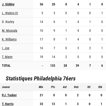
J. Giddey
36
20
8
4
1
0
L. Waters III
5
3
0
0
0
1
D. Bazley
14
6
1
4
1
0
M. Muscala
16
9
1
4
0
0
K. Williams
17
8
1
4
0
1
I. Joe
16
7
0
3
2
1
T. Mann
18
14
2
0
0
0
TOTAL
-
133
28
39
7
6
Statistiques
Philadelphia 76ers
Joueur
Min
Pts
Ast
Reb
Stl
Blk
P.J. Tucker
21
0
0
2
0
0
T. Harris
33
13
1
3
0
1