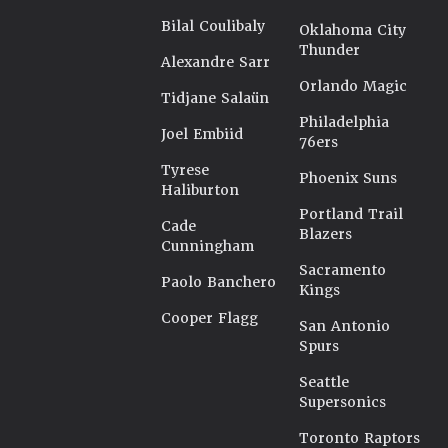
Bilal Coulibaly
Oklahoma City
Thunder
Alexandre Sarr
Orlando Magic
Tidjane Salaün
Philadelphia
Joel Embiid
76ers
Tyrese
Phoenix Suns
Haliburton
Portland Trail
Cade
Blazers
Cunningham
Sacramento
Paolo Banchero
Kings
Cooper Flagg
San Antonio
Spurs
Seattle
Supersonics
Toronto Raptors