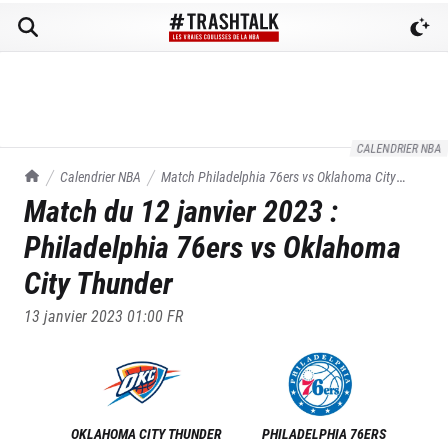
CALENDRIER NBA
TrashTalk Actu NBA
Calendrier NBA
Match
Philadelphia 76ers
vs
Oklahoma City
Match du
12 janvier 2023
:
Thunder
du
12/01/2023
Philadelphia 76ers
vs
Oklahoma
City Thunder
13 janvier 2023 01:00
FR
OKLAHOMA CITY THUNDER
PHILADELPHIA 76ERS