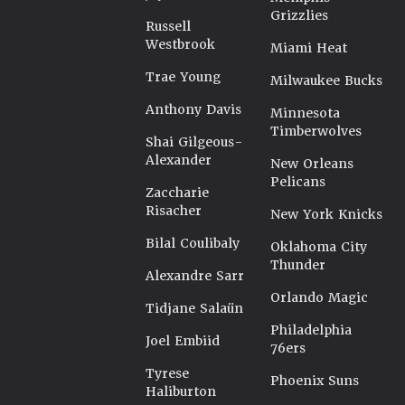
Grizzlies
Russell
Westbrook
Miami Heat
Trae Young
Milwaukee Bucks
Anthony Davis
Minnesota
Timberwolves
Shai Gilgeous-
Alexander
New Orleans
Pelicans
Zaccharie
Risacher
New York Knicks
Bilal Coulibaly
Oklahoma City
Thunder
Alexandre Sarr
Orlando Magic
Tidjane Salaün
Philadelphia
Joel Embiid
76ers
Tyrese
Phoenix Suns
Haliburton