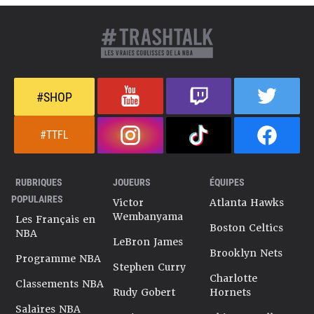
#SHOP
#TTFL
RUBRIQUES
JOUEURS
ÉQUIPES
POPULAIRES
Victor
Atlanta Hawks
Wembanyama
Les Français en
Boston Celtics
NBA
LeBron James
Brooklyn Nets
Programme NBA
Stephen Curry
Charlotte
Classements NBA
Rudy Gobert
Hornets
Salaires NBA