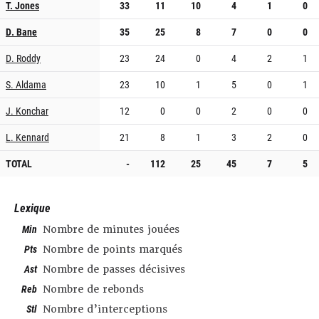
T. Jones
33
11
10
4
1
0
D. Bane
35
25
8
7
0
0
D. Roddy
23
24
0
4
2
1
S. Aldama
23
10
1
5
0
1
J. Konchar
12
0
0
2
0
0
L. Kennard
21
8
1
3
2
0
TOTAL
-
112
25
45
7
5
Lexique
Min
Nombre de minutes jouées
Pts
Nombre de points marqués
Ast
Nombre de passes décisives
Reb
Nombre de rebonds
Stl
Nombre d’interceptions