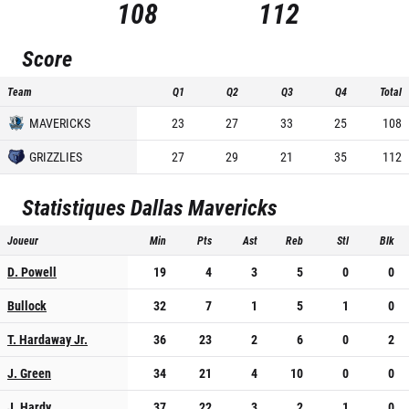
108
112
Score
Team
Q1
Q2
Q3
Q4
Total
MAVERICKS
23
27
33
25
108
GRIZZLIES
27
29
21
35
112
Statistiques
Dallas Mavericks
Joueur
Min
Pts
Ast
Reb
Stl
Blk
D. Powell
19
4
3
5
0
0
Bullock
32
7
1
5
1
0
T. Hardaway Jr.
36
23
2
6
0
2
J. Green
34
21
4
10
0
0
J. Hardy
37
22
3
2
1
0