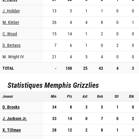
J. Holiday
13
3
1
1
0
0
M. Kleber
26
4
4
8
0
1
C. Wood
15
14
1
2
0
0
D. Bertans
7
6
1
0
2
0
M. Wright IV
21
4
5
4
0
0
TOTAL
-
108
25
43
4
3
Statistiques
Memphis Grizzlies
Joueur
Min
Pts
Ast
Reb
Stl
Blk
D. Brooks
34
8
3
5
1
0
J. Jackson Jr.
33
14
0
7
0
2
X. Tillman
28
12
2
8
1
1