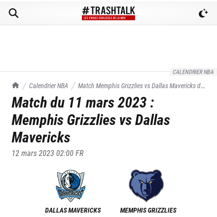
CALENDRIER NBA
TrashTalk Actu NBA
Calendrier NBA
Match
Memphis Grizzlies
vs
Dallas Mavericks
du
Match du
11 mars 2023
:
11/03/2023
Memphis Grizzlies
vs
Dallas
Mavericks
12 mars 2023 02:00
FR
DALLAS MAVERICKS
MEMPHIS GRIZZLIES