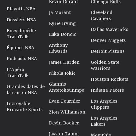
Kevin Durant
Chicago Bulls
Playoffs NBA
Ja Morant
Cleveland
Cavaliers
Dossiers NBA
Kyrie Irving
Dallas Mavericks
Encyclopédie
Luka Doncic
TrashTalk
Denver Nuggets
Anthony
Équipes NBA
Edwards
Detroit Pistons
Podcasts NBA
James Harden
Golden State
Warriors
L'Apéro
Nikola Jokic
TrashTalk
Houston Rockets
Giannis
Grandes dates de
Antetokounmpo
Indiana Pacers
la saison NBA
Evan Fournier
Los Angeles
Incroyable
Clippers
Brocante Sports
Zion Williamson
Los Angeles
Devin Booker
Lakers
Jayson Tatum
Memphis