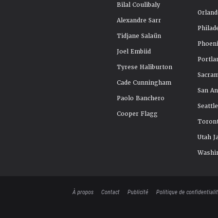
Bilal Coulibaly
Orland
Alexandre Sarr
Philad
Tidjane Salaün
Phoeni
Joel Embiid
Portla
Tyrese Haliburton
Sacra
Cade Cunningham
San An
Paolo Banchero
Seattl
Cooper Flagg
Toront
Utah J
Washi
À propos
Contact
Publicité
Politique de confidentiali