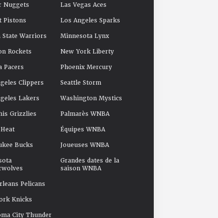
r Nuggets
Las Vegas Aces
t Pistons
Los Angeles Sparks
 State Warriors
Minnesota Lynx
on Rockets
New York Liberty
a Pacers
Phoenix Mercury
geles Clippers
Seattle Storm
geles Lakers
Washington Mystics
s Grizzlies
Palmarès WNBA
 Heat
Équipes WNBA
ukee Bucks
Joueuses WNBA
sota
Grandes dates de la
rwolves
saison WNBA
leans Pelicans
ork Knicks
oma City Thunder