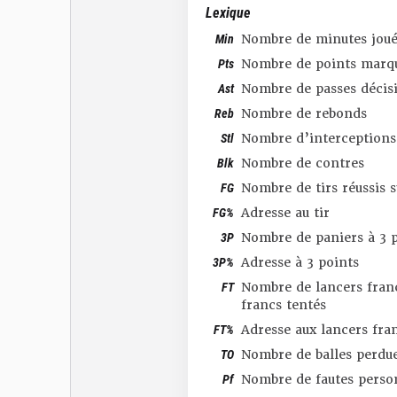
Lexique
Min
Nombre de minutes joué
Pts
Nombre de points marq
Ast
Nombre de passes décis
Reb
Nombre de rebonds
Stl
Nombre d’interceptions
Blk
Nombre de contres
FG
Nombre de tirs réussis 
FG%
Adresse au tir
3P
Nombre de paniers à 3 p
3P%
Adresse à 3 points
FT
Nombre de lancers franc
francs tentés
FT%
Adresse aux lancers fra
TO
Nombre de balles perdu
Pf
Nombre de fautes perso