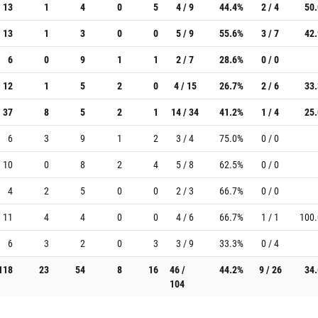
13
1
4
0
5
4 / 9
44.4%
2 / 4
50
13
1
3
0
0
5 / 9
55.6%
3 / 7
42
6
0
9
1
1
2 / 7
28.6%
0 / 0
12
1
5
2
0
4 / 15
26.7%
2 / 6
33
37
8
5
2
1
14 / 34
41.2%
1 / 4
25
6
3
9
1
2
3 / 4
75.0%
0 / 0
10
0
8
2
4
5 / 8
62.5%
0 / 0
4
2
5
0
0
2 / 3
66.7%
0 / 0
11
4
4
0
0
4 / 6
66.7%
1 / 1
100
6
3
2
0
3
3 / 9
33.3%
0 / 4
118
23
54
8
16
46 /
44.2%
9 / 26
34
104