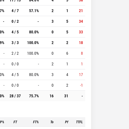
.7%
4 / 7
57.1%
2
1
21
-
0 / 2
-
3
5
34
.0%
4 / 5
80.0%
0
5
33
.9%
3 / 3
100.0%
2
2
18
-
2 / 2
100.0%
0
6
8
-
0 / 0
-
2
1
1
.0%
4 / 5
80.0%
3
4
17
-
0 / 0
-
0
2
-1
.0%
28 / 37
75.7%
16
31
-
3P%
FT
FT%
To
Pf
TTFL