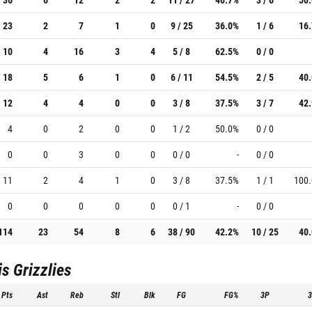
23
2
7
1
0
9 / 25
36.0%
1 / 6
16
10
4
16
3
4
5 / 8
62.5%
0 / 0
18
5
6
1
0
6 / 11
54.5%
2 / 5
40
12
4
4
0
0
3 / 8
37.5%
3 / 7
42
4
0
2
0
0
1 / 2
50.0%
0 / 0
0
0
3
0
0
0 / 0
-
0 / 0
11
2
4
1
0
3 / 8
37.5%
1 / 1
100
0
0
0
0
0
0 / 1
-
0 / 0
114
23
54
8
6
38 / 90
42.2%
10 / 25
40
 Grizzlies
Pts
Ast
Reb
Stl
Blk
FG
FG%
3P