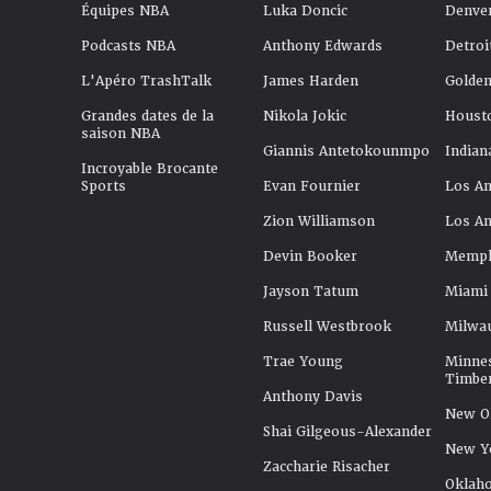
Équipes NBA
Luka Doncic
Denve
Podcasts NBA
Anthony Edwards
Detroi
L'Apéro TrashTalk
James Harden
Golden
Grandes dates de la
Nikola Jokic
Houst
saison NBA
Giannis Antetokounmpo
Indian
Incroyable Brocante
Sports
Evan Fournier
Los An
Zion Williamson
Los An
Devin Booker
Memphi
Jayson Tatum
Miami
Russell Westbrook
Milwa
Trae Young
Minne
Timbe
Anthony Davis
New Or
Shai Gilgeous-Alexander
New Y
Zaccharie Risacher
Oklah