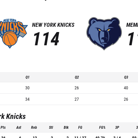
NEW YORK KNICKS
MEMP
114
1
Q1
Q2
Q3
30
26
40
34
27
26
rk Knicks
Pts
Ast
Reb
Stl
Blk
FG
FG%
3P
36
6
12
2
2
11 / 27
40.7%
3 / 6
50