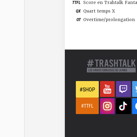
TTFL
Score en Trahtalk Fant
QX
Quart temps X
OT
Overtime/prolongation
#SHOP
#TTFL