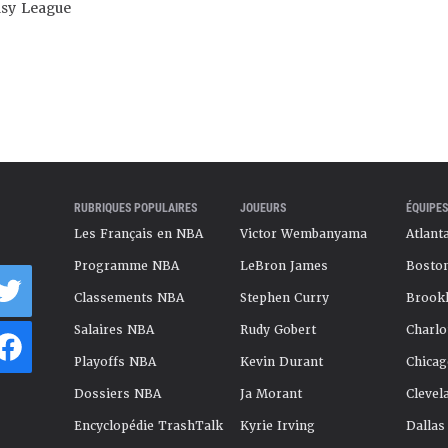
asy League
RUBRIQUES POPULAIRES
JOUEURS
ÉQUIPES
Les Français en NBA
Victor Wembanyama
Atlant
Programme NBA
LeBron James
Boston
Classements NBA
Stephen Curry
Brookl
Salaires NBA
Rudy Gobert
Charlo
Playoffs NBA
Kevin Durant
Chicag
Dossiers NBA
Ja Morant
Clevel
Encyclopédie TrashTalk
Kyrie Irving
Dallas