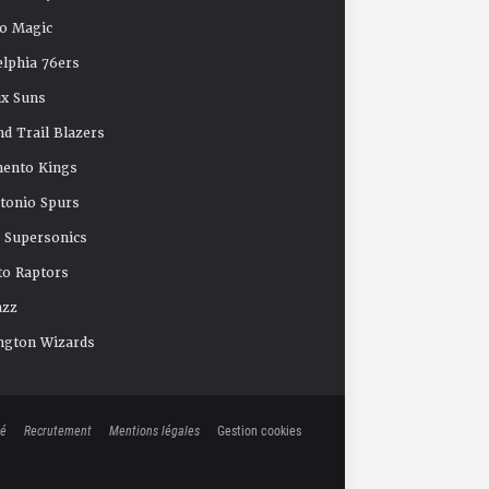
o Magic
elphia 76ers
x Suns
nd Trail Blazers
mento Kings
tonio Spurs
e Supersonics
o Raptors
azz
ngton Wizards
té
Recrutement
Mentions légales
Gestion cookies