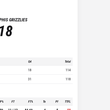
HIS GRIZZLIES
18
Q4
Total
18
114
31
118
3P%
FT
FT%
To
Pf
TTFL
.0%
11 / 13
84.6%
4
5
58