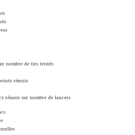
es
ués
ives
sur nombre de tirs tentés
oints réussis
s réussis sur nombre de lancers
ncs
es
nnelles