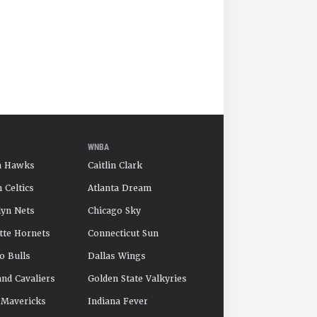
WNBA
a Hawks
Caitlin Clark
 Celtics
Atlanta Dream
yn Nets
Chicago Sky
tte Hornets
Connecticut Sun
o Bulls
Dallas Wings
and Cavaliers
Golden State Valkyries
 Mavericks
Indiana Fever