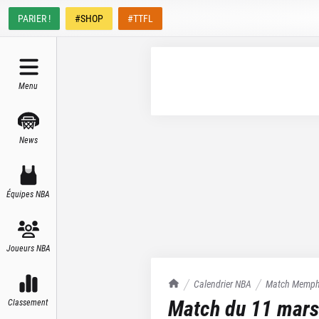
PARIER !
#SHOP
#TTFL
Menu
News
Équipes NBA
Joueurs NBA
TrashTalk Actu NBA
Calendrier NBA
Match
Memphi
Match du
11 mars
Classement