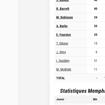
R. Barrett
40
M. Robinson
34
A. Burks
35
E. Fournier
29
T. Gibson
15
J. Sims
6
I. Quickley
31
M. McBride
11
TOTAL
-
Statistiques
Memphis
Joueur
Min