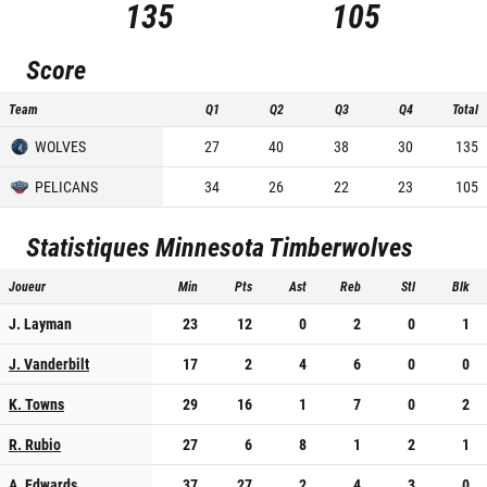
135
105
Score
Team
Q1
Q2
Q3
Q4
Total
WOLVES
27
40
38
30
135
PELICANS
34
26
22
23
105
Statistiques
Minnesota Timberwolves
Joueur
Min
Pts
Ast
Reb
Stl
Blk
J. Layman
23
12
0
2
0
1
J. Vanderbilt
17
2
4
6
0
0
K. Towns
29
16
1
7
0
2
R. Rubio
27
6
8
1
2
1
A. Edwards
37
27
2
4
3
0