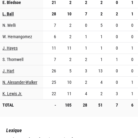
E. Bledsoe
21
2
2
2
0
1
L. Ball
28
10
7
2
2
1
N. Melli
7
2
0
5
0
0
W. Hernangomez
6
2
1
1
0
0
J. Hayes
11
11
1
1
0
1
S. Thornwell
7
2
2
1
1
0
J. Hart
26
5
3
13
0
0
N. Alexander-Walker
25
10
2
4
0
1
K. Lewis Jr.
22
11
4
2
3
1
TOTAL
-
105
28
51
7
6
Lexique