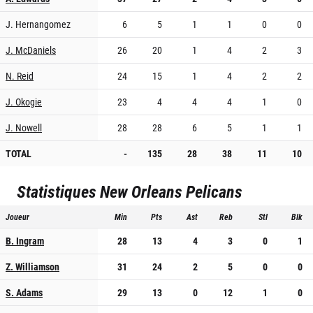
J. Hernangomez
6
5
1
1
0
0
J. McDaniels
26
20
1
4
2
3
N. Reid
24
15
1
4
2
2
J. Okogie
23
4
4
4
1
0
J. Nowell
28
28
6
5
1
1
TOTAL
-
135
28
38
11
10
Statistiques
New Orleans Pelicans
Joueur
Min
Pts
Ast
Reb
Stl
Blk
B. Ingram
28
13
4
3
0
1
Z. Williamson
31
24
2
5
0
0
S. Adams
29
13
0
12
1
0