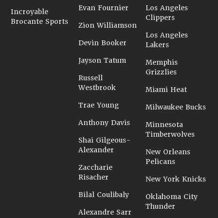
Evan Fournier
Los Angeles
Incroyable
Clippers
Brocante Sports
Zion Williamson
Los Angeles
Devin Booker
Lakers
Jayson Tatum
Memphis
Grizzlies
Russell
Westbrook
Miami Heat
Trae Young
Milwaukee Bucks
Anthony Davis
Minnesota
Timberwolves
Shai Gilgeous-
Alexander
New Orleans
Pelicans
Zaccharie
Risacher
New York Knicks
Bilal Coulibaly
Oklahoma City
Thunder
Alexandre Sarr