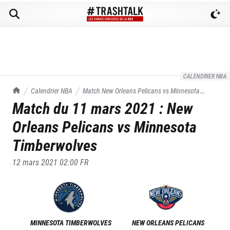
CALENDRIER NBA
TrashTalk Actu NBA
Calendrier NBA
Match
New Orleans Pelicans
vs
Minnesota
Match du
11 mars 2021
:
New
Timberwolves
du
11/03/2021
Orleans Pelicans
vs
Minnesota
Timberwolves
12 mars 2021 02:00
FR
MINNESOTA TIMBERWOLVES
NEW ORLEANS PELICANS