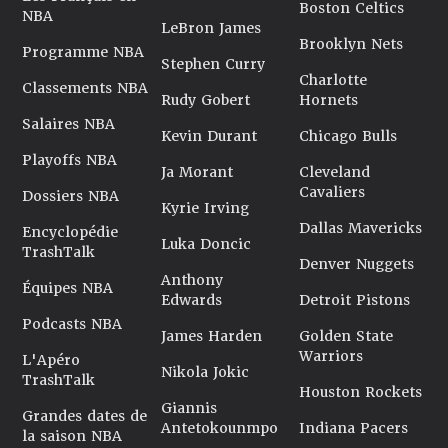
Boston Celtics
NBA
LeBron James
Brooklyn Nets
Programme NBA
Stephen Curry
Charlotte
Classements NBA
Rudy Gobert
Hornets
Salaires NBA
Kevin Durant
Chicago Bulls
Playoffs NBA
Ja Morant
Cleveland
Cavaliers
Dossiers NBA
Kyrie Irving
Dallas Mavericks
Encyclopédie
Luka Doncic
TrashTalk
Denver Nuggets
Anthony
Équipes NBA
Edwards
Detroit Pistons
Podcasts NBA
James Harden
Golden State
Warriors
L'Apéro
Nikola Jokic
TrashTalk
Houston Rockets
Giannis
Grandes dates de
Antetokounmpo
Indiana Pacers
la saison NBA