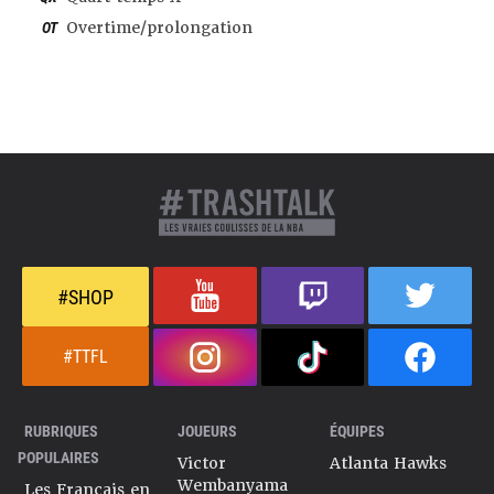
OT
Overtime/prolongation
#SHOP
#TTFL
RUBRIQUES
JOUEURS
ÉQUIPES
POPULAIRES
Victor
Atlanta Hawks
Wembanyama
Les Français en