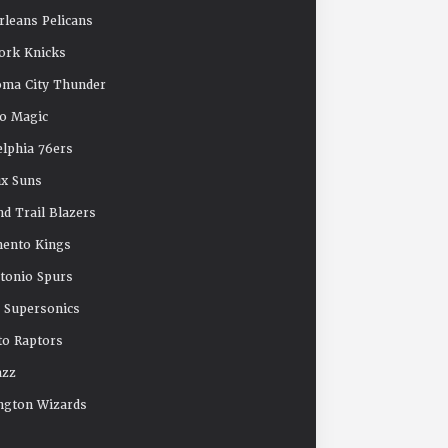
leans Pelicans
ork Knicks
oma City Thunder
o Magic
elphia 76ers
x Suns
nd Trail Blazers
mento Kings
tonio Spurs
e Supersonics
o Raptors
azz
ngton Wizards