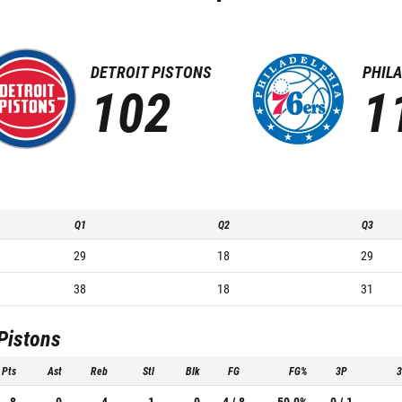
DETROIT PISTONS
PHILA
102
1
Q1
Q2
Q3
29
18
29
38
18
31
 Pistons
Pts
Ast
Reb
Stl
Blk
FG
FG%
3P
8
0
4
1
0
4 / 8
50.0%
0 / 1