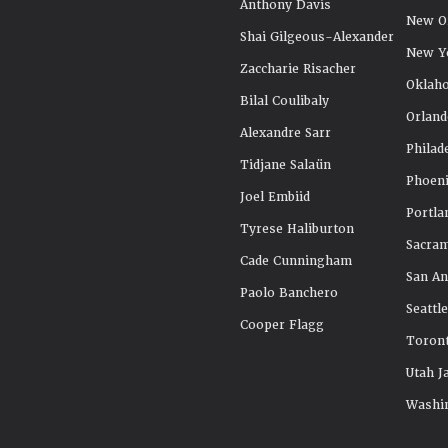
Anthony Davis
New Or
Shai Gilgeous-Alexander
New Y
Zaccharie Risacher
Oklah
Bilal Coulibaly
Orland
Alexandre Sarr
Philad
Tidjane Salaün
Phoeni
Joel Embiid
Portla
Tyrese Haliburton
Sacra
Cade Cunningham
San An
Paolo Banchero
Seattl
Cooper Flagg
Toront
Utah J
Washi