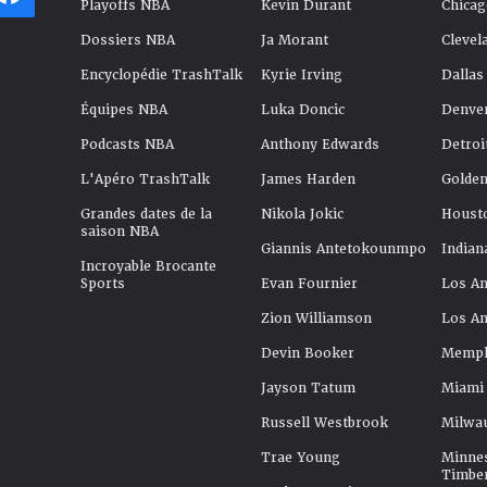
Playoffs NBA
Kevin Durant
Chicag
Dossiers NBA
Ja Morant
Clevel
Encyclopédie TrashTalk
Kyrie Irving
Dallas
Équipes NBA
Luka Doncic
Denve
Podcasts NBA
Anthony Edwards
Detroi
L'Apéro TrashTalk
James Harden
Golden
Grandes dates de la
Nikola Jokic
Houst
saison NBA
Giannis Antetokounmpo
Indian
Incroyable Brocante
Sports
Evan Fournier
Los An
Zion Williamson
Los An
Devin Booker
Memphi
Jayson Tatum
Miami
Russell Westbrook
Milwa
Trae Young
Minne
Timbe