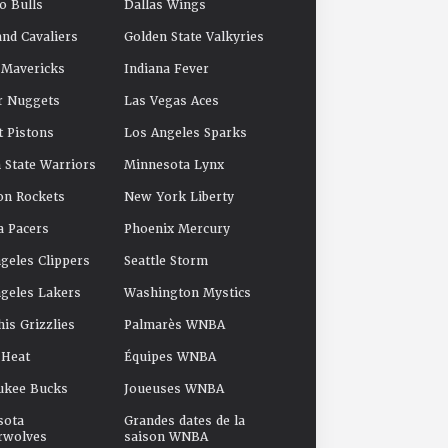
o Bulls
Dallas Wings
and Cavaliers
Golden State Valkyries
 Mavericks
Indiana Fever
r Nuggets
Las Vegas Aces
t Pistons
Los Angeles Sparks
 State Warriors
Minnesota Lynx
on Rockets
New York Liberty
a Pacers
Phoenix Mercury
geles Clippers
Seattle Storm
geles Lakers
Washington Mystics
s Grizzlies
Palmarès WNBA
 Heat
Équipes WNBA
ukee Bucks
Joueuses WNBA
sota
Grandes dates de la
rwolves
saison WNBA