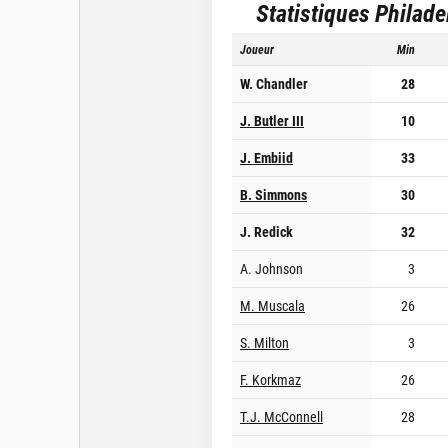
Statistiques
Philade
Joueur
Min
W. Chandler
28
J. Butler III
10
J. Embiid
33
B. Simmons
30
J. Redick
32
A. Johnson
3
M. Muscala
26
S. Milton
3
F. Korkmaz
26
T.J. McConnell
28