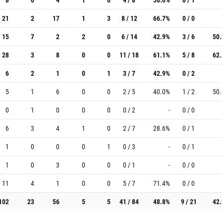
21
2
17
1
3
8 / 12
66.7%
0 / 0
15
7
2
2
0
6 / 14
42.9%
3 / 6
50
28
3
8
0
0
11 / 18
61.1%
5 / 8
62
6
2
1
0
1
3 / 7
42.9%
0 / 2
5
1
6
0
0
2 / 5
40.0%
1 / 2
50
0
1
0
0
0
0 / 2
-
0 / 0
6
3
4
1
0
2 / 7
28.6%
0 / 1
1
0
0
0
1
0 / 3
-
0 / 1
1
0
3
0
0
0 / 1
-
0 / 0
11
4
1
0
0
5 / 7
71.4%
0 / 0
102
23
56
5
5
41 / 84
48.8%
9 / 21
42