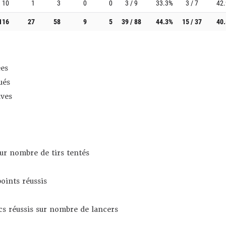
10
1
3
0
0
3 / 9
33.3%
3 / 7
42
116
27
58
9
5
39 / 88
44.3%
15 / 37
40
es
ués
ives
sur nombre de tirs tentés
oints réussis
s réussis sur nombre de lancers