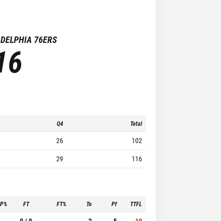
DELPHIA 76ERS
16
Q4
Total
26
102
29
116
3P%
FT
FT%
To
Pf
TTFL
-
0 / 0
-
2
5
10