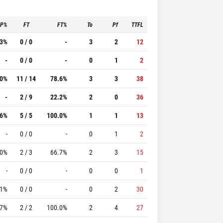
3P%
FT
FT%
To
Pf
TTFL
.3%
0 / 0
-
3
2
12
-
0 / 0
-
0
1
2
.0%
11 / 14
78.6%
3
3
38
-
2 / 9
22.2%
2
0
36
.6%
5 / 5
100.0%
1
1
13
-
0 / 0
-
0
1
2
.0%
2 / 3
66.7%
2
3
15
-
0 / 0
-
0
0
1
.1%
0 / 0
-
0
2
30
.7%
2 / 2
100.0%
2
4
27