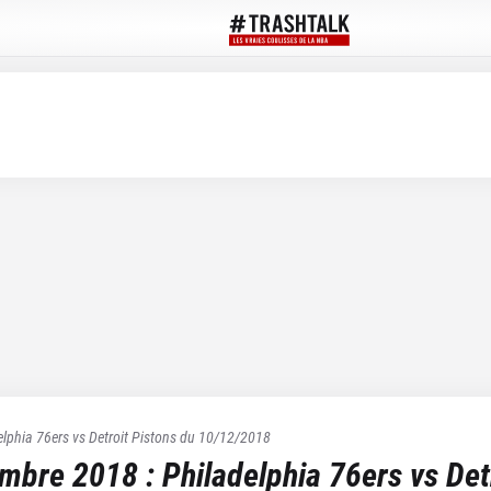
elphia 76ers
vs
Detroit Pistons
du
10/12/2018
embre 2018
:
Philadelphia 76ers
vs
Det