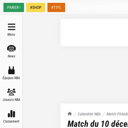
PARIER !
#SHOP
#TTFL
Menu
News
Équipes NBA
Joueurs NBA
TrashTalk Actu NBA
Calendrier NBA
Match
Philad
Match du
10 déc
Classement