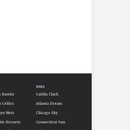
WNBA
a Hawks
Caitlin Clark
 Celtics
Atlanta Dream
yn Nets
Chicago Sky
tte Hornets
Connecticut Sun