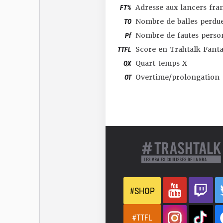
FT%
Adresse aux lancers fra
TO
Nombre de balles perdu
Pf
Nombre de fautes perso
TTFL
Score en Trahtalk Fant
QX
Quart temps X
OT
Overtime/prolongation
#SHOP
#TTFL