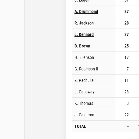
A. Drummond
37
R. Jackson
28
L. Kennard
37
B. Brown
25
H. Ellenson
17
G. Robinson III
7
Z. Pachulia
11
L. Galloway
23
K. Thomas
3
J. Calderon
22
TOTAL
-