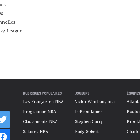
ncs
es
nnelles
asy League
RUBRIQUES POPULAIRES
JOUEURS
ÉQUIPES
Les Français en NBA
Victor Wembanyama
Atlant
Programme NBA
LeBron James
Boston
Classements NBA
Stephen Curry
Brookl
Salaires NBA
Rudy Gobert
Charlo