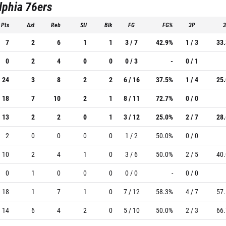
lphia 76ers
Pts
Ast
Reb
Stl
Blk
FG
FG%
3P
7
2
6
1
1
3 / 7
42.9%
1 / 3
33
0
2
4
0
0
0 / 3
-
0 / 1
24
3
8
2
2
6 / 16
37.5%
1 / 4
25
18
7
10
2
1
8 / 11
72.7%
0 / 0
13
2
2
0
1
3 / 12
25.0%
2 / 7
28
2
0
0
0
0
1 / 2
50.0%
0 / 0
10
2
4
1
0
3 / 6
50.0%
2 / 5
40
0
1
0
0
0
0 / 0
-
0 / 0
18
1
7
1
0
7 / 12
58.3%
4 / 7
57
14
6
4
2
0
5 / 10
50.0%
2 / 3
66