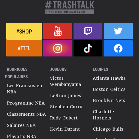
#SHOP
#TTFL
RUBRIQUES
JOUEURS
ÉQUIPES
POPULAIRES
Victor
Atlanta Hawks
Wembanyama
Les Français en
Boston Celtics
NBA
LeBron James
Brooklyn Nets
Programme NBA
Stephen Curry
Charlotte
Classements NBA
Rudy Gobert
Hornets
Salaires NBA
Kevin Durant
Chicago Bulls
Playoffs NBA