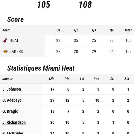
105
108
Score
Team
Q1
Q2
Q3
Q4
Total
HEAT
23
35
25
22
105
LAKERS
27
28
29
24
108
Statistiques
Miami Heat
Joueur
Min
Pts
Ast
Reb
Stl
Blk
J. Johnson
17
0
2
3
0
1
B. Adebayo
29
12
5
10
2
2
G. Dragic
18
7
2
2
0
0
J. Richardson
30
10
5
3
1
0
R. McGruder
24
10
0
2
0
0