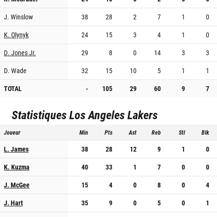
J. Winslow
38
28
2
7
1
0
K. Olynyk
24
15
3
4
1
0
D. Jones Jr.
29
8
0
14
3
3
D. Wade
32
15
10
5
1
1
TOTAL
-
105
29
60
9
7
Statistiques
Los Angeles Lakers
Joueur
Min
Pts
Ast
Reb
Stl
Blk
L. James
38
28
12
9
1
0
K. Kuzma
40
33
1
7
0
0
J. McGee
15
4
0
8
0
4
J. Hart
35
9
0
5
0
1