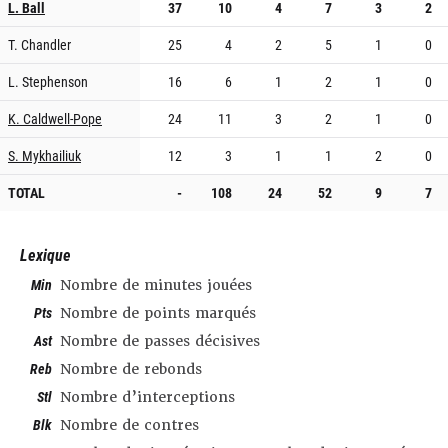
L. Ball
37
10
4
7
3
2
T. Chandler
25
4
2
5
1
0
L. Stephenson
16
6
1
2
1
0
K. Caldwell-Pope
24
11
3
2
1
0
S. Mykhailiuk
12
3
1
1
2
0
TOTAL
-
108
24
52
9
7
Lexique
Min
Nombre de minutes jouées
Pts
Nombre de points marqués
Ast
Nombre de passes décisives
Reb
Nombre de rebonds
Stl
Nombre d’interceptions
Blk
Nombre de contres