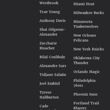
Westbrook
Miami Heat
Trae Young
Milwaukee Bucks
Anthony Davis
Minnesota
Timberwolves
Shai Gilgeous-
Alexander
New Orleans
Pelicans
Zaccharie
Risacher
New York Knicks
Bilal Coulibaly
Oklahoma City
Thunder
Alexandre Sarr
Orlando Magic
Tidjane Salaün
Philadelphia
Joel Embiid
76ers
Tyrese
Phoenix Suns
Haliburton
Portland Trail
Cade
Blazers