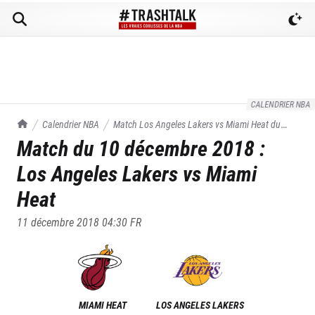
CALENDRIER NBA
TrashTalk Actu NBA
Calendrier NBA
Match
Los Angeles Lakers
vs
Miami Heat
du
Match du
10 décembre 2018
:
10/12/2018
Los Angeles Lakers
vs
Miami
Heat
11 décembre 2018 04:30
FR
MIAMI HEAT
LOS ANGELES LAKERS