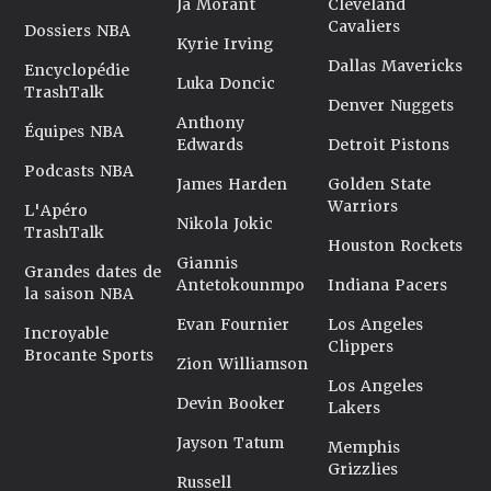
Ja Morant
Cleveland
Cavaliers
Dossiers NBA
Kyrie Irving
Dallas Mavericks
Encyclopédie
Luka Doncic
TrashTalk
Denver Nuggets
Anthony
Équipes NBA
Edwards
Detroit Pistons
Podcasts NBA
James Harden
Golden State
Warriors
L'Apéro
Nikola Jokic
TrashTalk
Houston Rockets
Giannis
Grandes dates de
Antetokounmpo
Indiana Pacers
la saison NBA
Evan Fournier
Los Angeles
Incroyable
Clippers
Brocante Sports
Zion Williamson
Los Angeles
Devin Booker
Lakers
Jayson Tatum
Memphis
Grizzlies
Russell