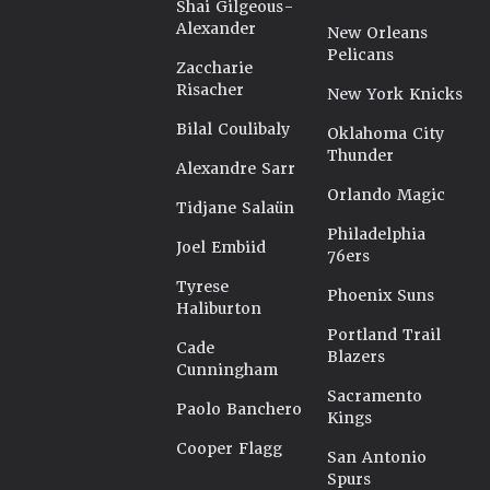
Shai Gilgeous-
Alexander
New Orleans
Pelicans
Zaccharie
Risacher
New York Knicks
Bilal Coulibaly
Oklahoma City
Thunder
Alexandre Sarr
Orlando Magic
Tidjane Salaün
Philadelphia
Joel Embiid
76ers
Tyrese
Phoenix Suns
Haliburton
Portland Trail
Cade
Blazers
Cunningham
Sacramento
Paolo Banchero
Kings
Cooper Flagg
San Antonio
Spurs