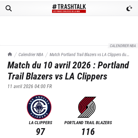
CALENDRIER NBA
TrashTalk Actu NBA
Calendrier NBA
Match
Portland Trail Blazers
vs
LA Clippers
du
Match du
10 avril 2026
:
Portland
10/04/2026
Trail Blazers
vs
LA Clippers
11 avril 2026 04:00
FR
LA CLIPPERS
PORTLAND TRAIL BLAZERS
97
116