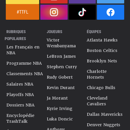
#TTFL
RUBRIQUES
JOUEURS
ÉQUIPES
POPULAIRES
Victor
Atlanta Hawks
Wembanyama
Les Français en
Boston Celtics
NBA
LeBron James
Brooklyn Nets
Programme NBA
Stephen Curry
Charlotte
Classements NBA
Rudy Gobert
Hornets
Salaires NBA
Kevin Durant
Chicago Bulls
Playoffs NBA
Ja Morant
Cleveland
Cavaliers
Dossiers NBA
Kyrie Irving
Dallas Mavericks
Encyclopédie
Luka Doncic
TrashTalk
Denver Nuggets
Anthony