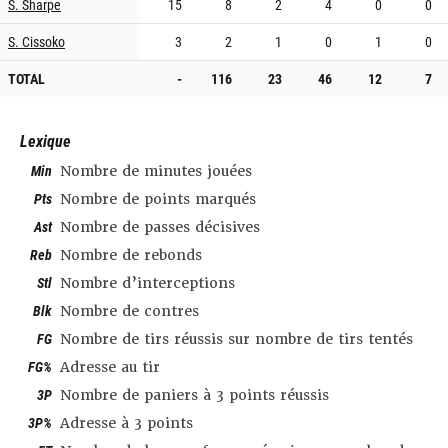
S. Sharpe
15
8
2
4
0
0
S. Cissoko
3
2
1
0
1
0
TOTAL
-
116
23
46
12
7
Lexique
Min
Nombre de minutes jouées
Pts
Nombre de points marqués
Ast
Nombre de passes décisives
Reb
Nombre de rebonds
Stl
Nombre d’interceptions
Blk
Nombre de contres
FG
Nombre de tirs réussis sur nombre de tirs tentés
FG%
Adresse au tir
3P
Nombre de paniers à 3 points réussis
3P%
Adresse à 3 points