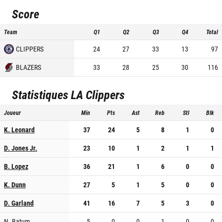
Score
Team
Q1
Q2
Q3
Q4
Total
CLIPPERS
24
27
33
13
97
BLAZERS
33
28
25
30
116
Statistiques
LA Clippers
Joueur
Min
Pts
Ast
Reb
Stl
Blk
K. Leonard
37
24
5
8
1
0
D. Jones Jr.
23
10
1
2
1
1
B. Lopez
36
21
1
6
0
0
K. Dunn
27
5
1
5
0
0
D. Garland
41
16
7
5
3
0
N. Batum
5
0
0
1
0
0