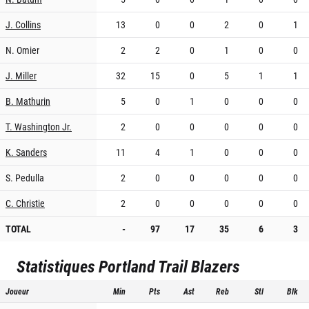
J. Collins
13
0
0
2
0
1
N. Omier
2
2
0
1
0
0
J. Miller
32
15
0
5
1
1
B. Mathurin
5
0
1
0
0
0
T. Washington Jr.
2
0
0
0
0
0
K. Sanders
11
4
1
0
0
0
S. Pedulla
2
0
0
0
0
0
C. Christie
2
0
0
0
0
0
TOTAL
-
97
17
35
6
3
Statistiques
Portland Trail Blazers
Joueur
Min
Pts
Ast
Reb
Stl
Blk