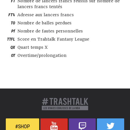
FT
Nombre de lancers francs réussis sur nombre de
lancers francs tentés
FT%
Adresse aux lancers francs
TO
Nombre de balles perdues
Pf
Nombre de fautes personnelles
TTFL
Score en Trahtalk Fantasy League
QX
Quart temps X
OT
Overtime/prolongation
#SHOP