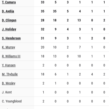
T. Camara
33
5
3
1
1
1
D. Avdija
35
35
5
4
1
1
D. Clingan
28
18
2
13
0
2
J. Holiday
32
9
4
3
1
0
S. Henderson
31
9
3
1
2
0
K. Murray
20
10
2
7
1
0
R. Williams III
18
13
0
10
1
1
Y. Hansen
2
0
0
0
0
0
M. Thybulle
18
6
1
2
4
2
B. Wesley
2
1
0
0
0
0
J. Kent
1
0
0
1
0
0
C. Youngblood
2
0
0
0
0
0