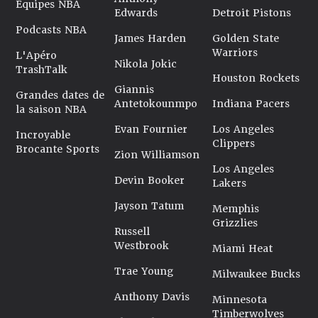
Équipes NBA
Edwards
Detroit Pistons
Podcasts NBA
James Harden
Golden State
Warriors
L'Apéro
Nikola Jokic
TrashTalk
Houston Rockets
Giannis
Grandes dates de
Antetokounmpo
Indiana Pacers
la saison NBA
Evan Fournier
Los Angeles
Incroyable
Clippers
Brocante Sports
Zion Williamson
Los Angeles
Devin Booker
Lakers
Jayson Tatum
Memphis
Grizzlies
Russell
Westbrook
Miami Heat
Trae Young
Milwaukee Bucks
Anthony Davis
Minnesota
Timberwolves