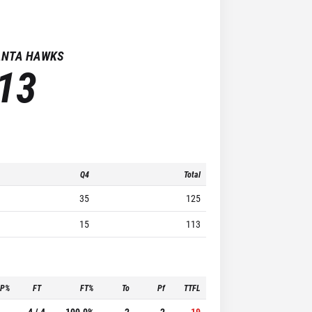
ANTA HAWKS
13
Q4
Total
35
125
15
113
3P%
FT
FT%
To
Pf
TTFL
-
4 / 4
100.0%
2
2
19