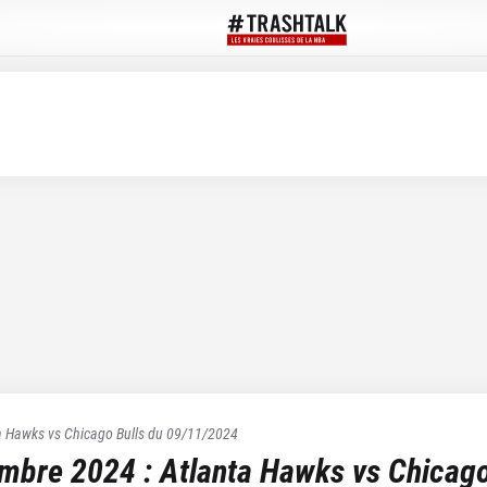
a Hawks
vs
Chicago Bulls
du
09/11/2024
embre 2024
:
Atlanta Hawks
vs
Chicago