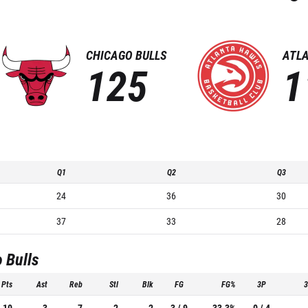
CHICAGO BULLS
ATL
125
1
Q1
Q2
Q3
24
36
30
37
33
28
 Bulls
Pts
Ast
Reb
Stl
Blk
FG
FG%
3P
10
3
7
2
2
3 / 9
33.3%
0 / 4