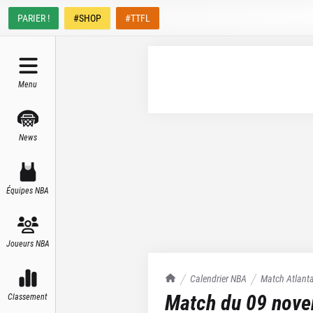
PARIER !
#SHOP
#TTFL
Menu
News
Équipes NBA
Joueurs NBA
TrashTalk Actu NBA
Calendrier NBA
Match
Atlant
Match du
09 nov
Classement