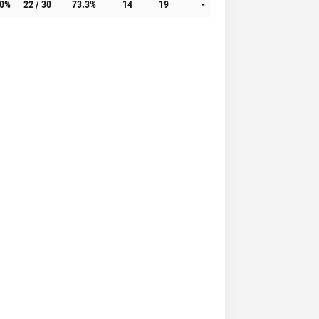
.0%
22 / 30
73.3%
14
19
-