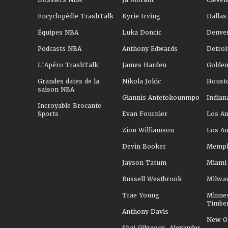
Dossiers NBA
Ja Morant
Clevel
Encyclopédie TrashTalk
Kyrie Irving
Dallas
Équipes NBA
Luka Doncic
Denve
Podcasts NBA
Anthony Edwards
Detroi
L'Apéro TrashTalk
James Harden
Golden
Grandes dates de la
Nikola Jokic
Houst
saison NBA
Giannis Antetokounmpo
Indian
Incroyable Brocante
Sports
Evan Fournier
Los An
Zion Williamson
Los An
Devin Booker
Memphi
Jayson Tatum
Miami
Russell Westbrook
Milwa
Trae Young
Minne
Timbe
Anthony Davis
New Or