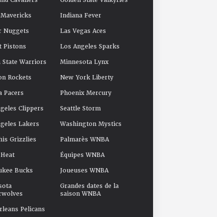
and Cavaliers
Golden State Valkyries
 Mavericks
Indiana Fever
r Nuggets
Las Vegas Aces
t Pistons
Los Angeles Sparks
 State Warriors
Minnesota Lynx
on Rockets
New York Liberty
a Pacers
Phoenix Mercury
geles Clippers
Seattle Storm
geles Lakers
Washington Mystics
s Grizzlies
Palmarès WNBA
 Heat
Équipes WNBA
ukee Bucks
Joueuses WNBA
sota
Grandes dates de la
rwolves
saison WNBA
leans Pelicans