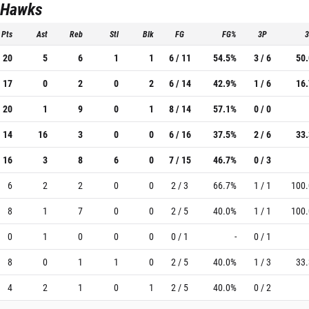
 Hawks
Pts
Ast
Reb
Stl
Blk
FG
FG%
3P
20
5
6
1
1
6 / 11
54.5%
3 / 6
50
17
0
2
0
2
6 / 14
42.9%
1 / 6
16
20
1
9
0
1
8 / 14
57.1%
0 / 0
14
16
3
0
0
6 / 16
37.5%
2 / 6
33
16
3
8
6
0
7 / 15
46.7%
0 / 3
6
2
2
0
0
2 / 3
66.7%
1 / 1
100
8
1
7
0
0
2 / 5
40.0%
1 / 1
100
0
1
0
0
0
0 / 1
-
0 / 1
8
0
1
1
0
2 / 5
40.0%
1 / 3
33
4
2
1
0
1
2 / 5
40.0%
0 / 2