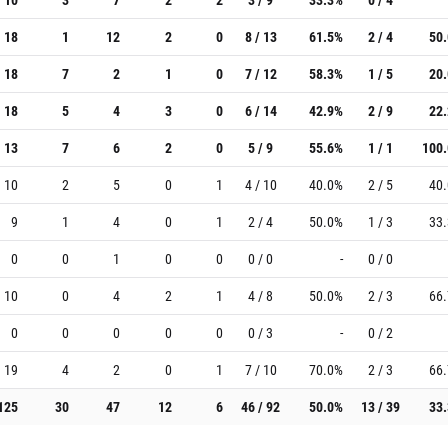
18
1
12
2
0
8 / 13
61.5%
2 / 4
50
18
7
2
1
0
7 / 12
58.3%
1 / 5
20
18
5
4
3
0
6 / 14
42.9%
2 / 9
22
13
7
6
2
0
5 / 9
55.6%
1 / 1
100
10
2
5
0
1
4 / 10
40.0%
2 / 5
40
9
1
4
0
1
2 / 4
50.0%
1 / 3
33
0
0
1
0
0
0 / 0
-
0 / 0
10
0
4
2
1
4 / 8
50.0%
2 / 3
66
0
0
0
0
0
0 / 3
-
0 / 2
19
4
2
0
1
7 / 10
70.0%
2 / 3
66
125
30
47
12
6
46 / 92
50.0%
13 / 39
33