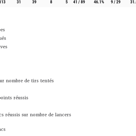
113
31
39
8
5
41 / 89
46.1%
9 / 29
31
es
ués
ives
sur nombre de tirs tentés
oints réussis
s réussis sur nombre de lancers
ncs