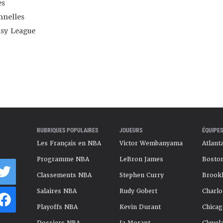
es
nnelles
asy League
RUBRIQUES POPULAIRES
JOUEURS
ÉQUIPES
Les Français en NBA
Victor Wembanyama
Atlant
Programme NBA
LeBron James
Boston
Classements NBA
Stephen Curry
Brookl
Salaires NBA
Rudy Gobert
Charlo
Playoffs NBA
Kevin Durant
Chicag