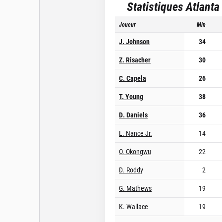
Statistiques
Atlanta
Joueur
Min
J. Johnson
34
Z. Risacher
30
C. Capela
26
T. Young
38
D. Daniels
36
L. Nance Jr.
14
O. Okongwu
22
D. Roddy
2
G. Mathews
19
K. Wallace
19