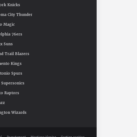
ork Knicks
oma City Thunder
o Magic
elphia 76ers
x Suns
nd Trail Blazers
mento Kings
tonio Spurs
e Supersonics
o Raptors
azz
ngton Wizards