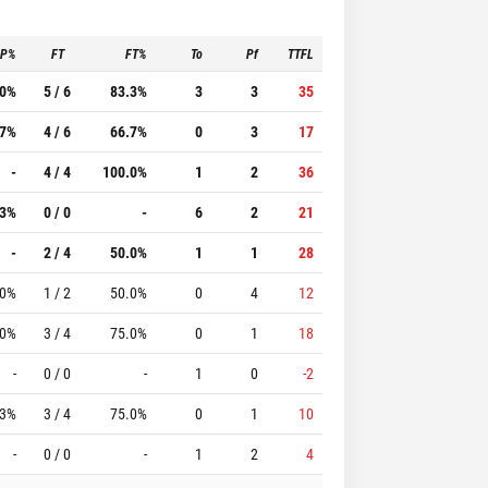
3P%
FT
FT%
To
Pf
TTFL
.0%
5 / 6
83.3%
3
3
35
.7%
4 / 6
66.7%
0
3
17
-
4 / 4
100.0%
1
2
36
.3%
0 / 0
-
6
2
21
-
2 / 4
50.0%
1
1
28
.0%
1 / 2
50.0%
0
4
12
.0%
3 / 4
75.0%
0
1
18
-
0 / 0
-
1
0
-2
.3%
3 / 4
75.0%
0
1
10
-
0 / 0
-
1
2
4