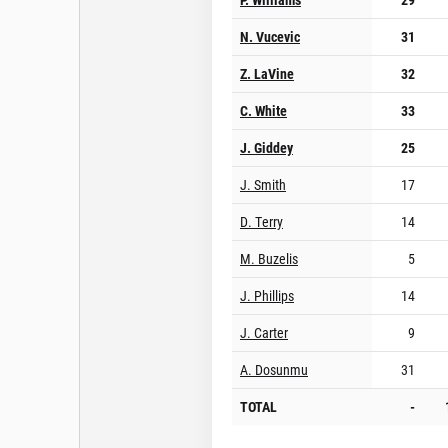
N. Vucevic
31
Z. LaVine
32
C. White
33
J. Giddey
25
J. Smith
17
D. Terry
14
M. Buzelis
5
J. Phillips
14
J. Carter
9
A. Dosunmu
31
TOTAL
-