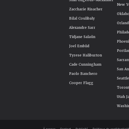
Shai Gilgeous-Alexander
New Y
Zaccharie Risacher
Oklah
Bilal Coulibaly
Orland
Alexandre Sarr
Philad
Tidjane Salaün
Phoeni
Joel Embiid
Portla
Tyrese Haliburton
Sacra
Cade Cunningham
San An
Paolo Banchero
Seattl
Cooper Flagg
Toront
Utah J
Washi