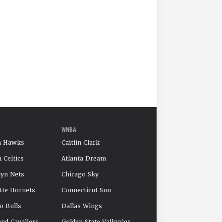
WNBA
a Hawks
Caitlin Clark
 Celtics
Atlanta Dream
yn Nets
Chicago Sky
tte Hornets
Connecticut Sun
o Bulls
Dallas Wings